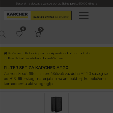
Besplatna dostava za sve porudžbine preko 5000 dinara
0
0
Početna
Pribor i oprema - Aparati za kućnu upotrebu
Prečišćivači vazduha - Home&Garden
FILTER SET ZA KARCHER AF 20
Zamenski set filtera za prečišćivač vazduha AF 20 sastoji se
od H13 filterskog materijala i ima antibakterijsku obloženu
komponentu aktivnog uglja.