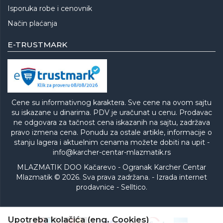
Isporuka robe i cenovnik
Način plaćanja
E-TRUSTMARK
Cene su informativnog karaktera. Sve cene na ovom sajtu
su iskazane u dinarima. PDV je uračunat u cenu. Prodavac
ne odgovara za tačnost cena iskazanih na sajtu, zadržava
pravo izmena cena. Ponudu za ostale artikle, informacije o
stanju lagera i aktuelnim cenama možete dobiti na upit -
info@karcher-centar-mlazmatik.rs
MLAZMATIK DOO Kačarevo - Ogranak Karcher Centar
Mlazmatik © 2026. Sva prava zadržana. -
Izrada internet
prodavnice
-
Selltico.
Upotreba kolačića (eng. Cookies)