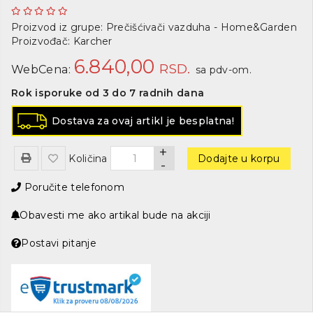
Proizvod iz grupe:
Prečišćivači vazduha - Home&Garden
Proizvođač:
Karcher
6.840,00
RSD.
WebCena:
sa pdv-om.
Rok isporuke od 3 do 7 radnih dana
Dostava za ovaj artikl je besplatna!
+
Količina
Dodajte u korpu
-
Poručite telefonom
Obavesti me ako artikal bude na akciji
Postavi pitanje