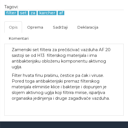
Tagovi:
filter
set
za
karcher
af
Opis
Oprema
Sadržaji
Deklaracija
Komentari
Zamenski set filtera za prečišćivač vazduha AF 20
sastoji se od H13 filterskog materijala i ima
antibakterijsku obloženu komponentu aktivnog
uglja.
Filter hvata finu prašinu, čestice pa čak i viruse.
Pored toga antibakterijski premaz filterskog
materijala eliminiše klice i bakterije i dopunjen je
slojem aktivnog uglja koji filtrira mirise, isparljiva
organaska jedinjenja i druge zagađivače vazduha.