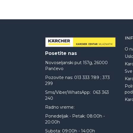
IN
O n
Posetite nas
Uslo
Novoseljanski put 157g, 26000
Kar
Pančevo
Sve
Pozovite nas: 013 333 789 ; 373
Kar
299
Poli
pod
Sms/Viber/WhatsApp: 063 363
240
Kar
Radno vreme:
Ponedeljak - Petak: 08:00h -
20:00h
Subota: 09:00h - 14:00h