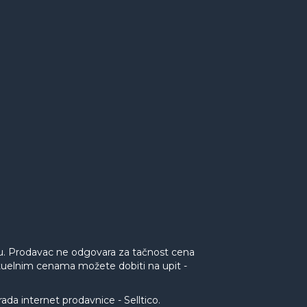
nu. Prodavac ne odgovara za tačnost cena
aktuelnim cenama možete dobiti na upit -
rada internet prodavnice
-
Selltico.