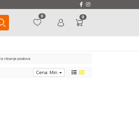
0
0
za ribanje podova
Cena: Min