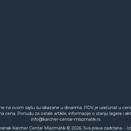
ne na ovom sajtu su iskazane u dinarima. PDV je uračunat u ce
na cena. Ponudu za ostale artikle, informacije o stanju lagera i 
info@karcher-centar-mlazmatik.rs
ak Karcher Centar Mlazmatik © 2026. Sva prava zadržana. -
Iz