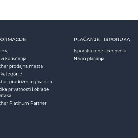
FORMACIJE
PLAĆANJE I ISPORUKA
ama
Isporuka robe i cenovnik
vi korišćenja
Način plaćanja
cher prodajna mesta
 kategorije
cher produžena garancija
tika privatnosti i obrade
ataka
cher Platinum Partner