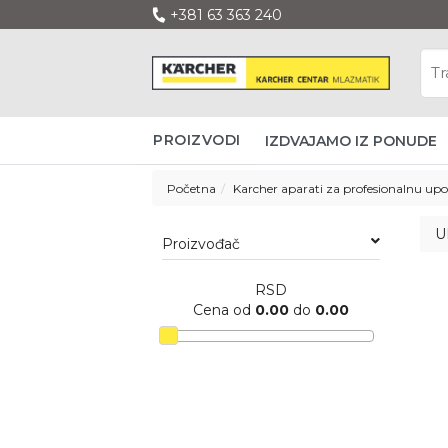
+381 63 363 240
PROIZVODI
IZDVAJAMO IZ PONUDE
Početna
Karcher aparati za profesionalnu up
U
Proizvođač
RSD
Cena od
0.00
do
0.00