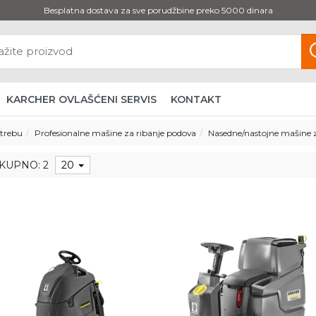
Besplatna dostava za sve porudžbine preko 5000 dinara
KARCHER OVLAŠĆENI SERVIS
KONTAKT
otrebu
Profesionalne mašine za ribanje podova
Nasedne/nastojne mašine 
KUPNO: 2
20