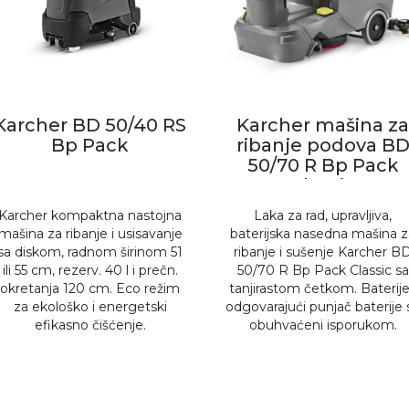
Karcher BD 50/40 RS
Karcher mašina z
Bp Pack
ribanje podova B
50/70 R Bp Pack
Classic
Karcher kompaktna nastojna
Laka za rad, upravljiva,
mašina za ribanje i usisavanje
baterijska nasedna mašina 
sa diskom, radnom širinom 51
ribanje i sušenje Karcher B
ili 55 cm, rezerv. 40 l i prečn.
50/70 R Bp Pack Classic sa
okretanja 120 cm. Eco režim
tanjirastom četkom. Baterije
za ekološko i energetski
odgovarajući punjač baterije 
efikasno čišćenje.
obuhvaćeni isporukom.