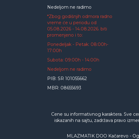
Nedeljom ne radimo
*Zbog godišnjih odmora radno
vreme će u periodu od
05.08.2026 - 14.08.2026. biti
promenjeno i to:
Ponedeljak - Petak: 08:00h-
17:00h
Subota: 09:00h - 14:00h
Nedeljom ne radimo
PIB: SR 101055662
MBR: 08655693
Cene su informativnog karaktera. Sve ce
iskazanih na sajtu, zadržava pravo izme
MLAZMATIK DOO Kačarevo - Ogran