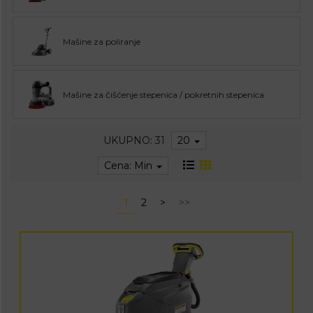
Mašine za poliranje
Mašine za čišćenje stepenica / pokretnih stepenica
UKUPNO: 31
20
Cena: Min
1
2
>
>>