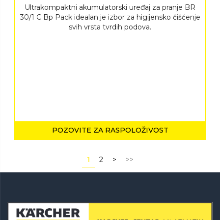
Ultrakompaktni akumulatorski uređaj za pranje BR
30/1 C Bp Pack idealan je izbor za higijensko čišćenje
svih vrsta tvrdih podova.
POZOVITE ZA RASPOLOŽIVOST
1
2
>
>>