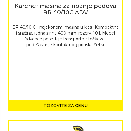
Karcher mašina za ribanje podova
BR 40/10C ADV
BR 40/10 C - najekonom. mašina u klasi. Kompaktna
i snažna, radna širina 400 mm, rezerv. 10 l. Model
Advance poseduje transportne točkove i
podešavanje kontaktnog pritiska četki.
POZOVITE ZA CENU