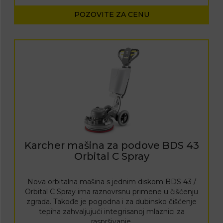
POZOVITE ZA CENU
Karcher mašina za podove BDS 43
Orbital C Spray
Nova orbitalna mašina s jednim diskom BDS 43 /
Orbital C Spray ima raznovrsnu primene u čišćenju
zgrada. Takođe je pogodna i za dubinsko čišćenje
tepiha zahvaljujući integrisanoj mlaznici za
raspršivanje.