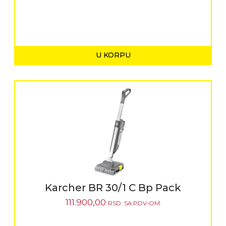
U KORPU
Karcher BR 30/1 C Bp Pack
111.900,00
RSD.
SA PDV-OM.