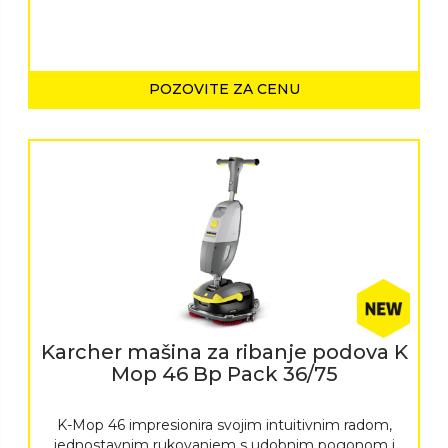
POZOVITE ZA CENU
Karcher mašina za ribanje podova K
Mop 46 Bp Pack 36/75
K-Mop 46 impresionira svojim intuitivnim radom,
jednostavnim rukovanjem s udobnim pogonom i