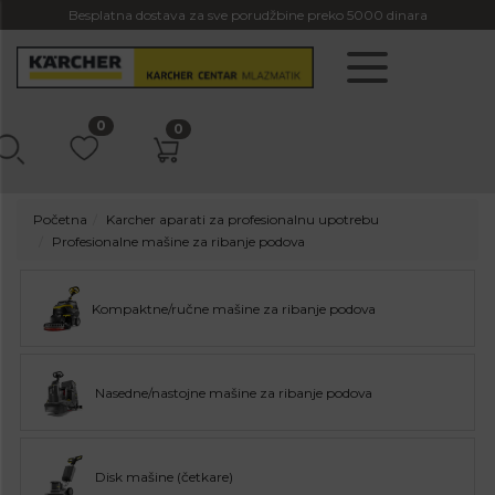
Besplatna dostava za sve porudžbine preko 5000 dinara
0
0
Početna
Karcher aparati za profesionalnu upotrebu
Profesionalne mašine za ribanje podova
Kompaktne/ručne mašine za ribanje podova
Nasedne/nastojne mašine za ribanje podova
Disk mašine (četkare)