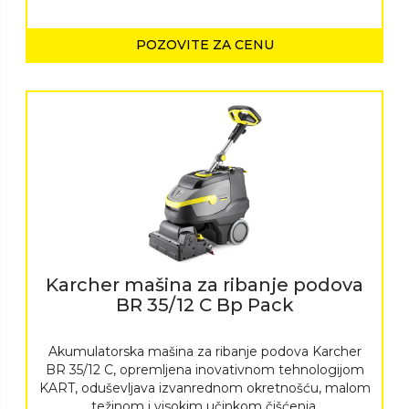
POZOVITE ZA CENU
Karcher mašina za ribanje podova
BR 35/12 C Bp Pack
Akumulatorska mašina za ribanje podova Karcher
BR 35/12 C, opremljena inovativnom tehnologijom
KART, oduševljava izvanrednom okretnošću, malom
težinom i visokim učinkom čišćenja.