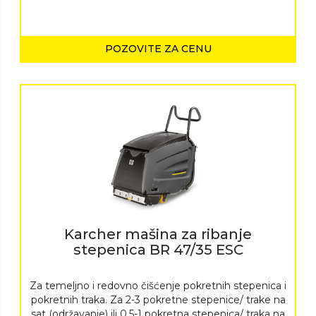
POZOVITE ZA CENU
Karcher mašina za ribanje
stepenica BR 47/35 ESC
Za temeljno i redovno čišćenje pokretnih stepenica i
pokretnih traka. Za 2-3 pokretne stepenice/ trake na
sat (održavanje) ili 0,5-1 pokretna stepenica/ traka na