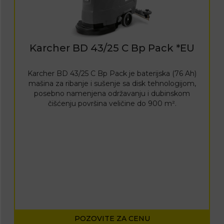
Karcher BD 43/25 C Bp Pack *EU
Karcher BD 43/25 C Bp Pack je baterijska (76 Ah)
mašina za ribanje i sušenje sa disk tehnologijom,
posebno namenjena održavanju i dubinskom
čišćenju površina veličine do 900 m².
POZOVITE ZA CENU