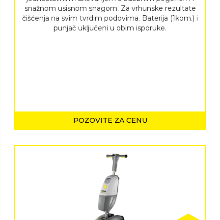
snažnom usisnom snagom. Za vrhunske rezultate
čišćenja na svim tvrdim podovima. Baterija (1kom.) i
punjač uključeni u obim isporuke.
POZOVITE ZA CENU