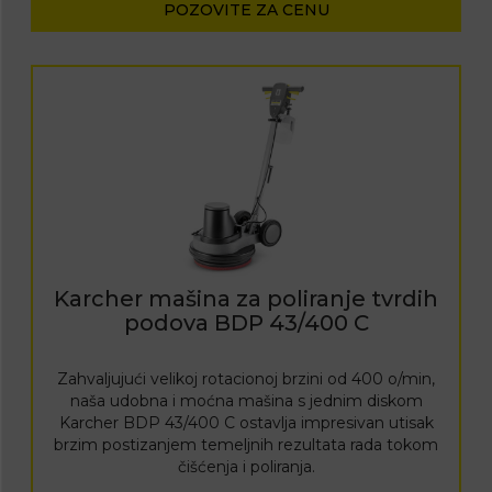
POZOVITE ZA CENU
Karcher mašina za poliranje tvrdih
podova BDP 43/400 C
Zahvaljujući velikoj rotacionoj brzini od 400 o/min,
naša udobna i moćna mašina s jednim diskom
Karcher BDP 43/400 C ostavlja impresivan utisak
brzim postizanjem temeljnih rezultata rada tokom
čišćenja i poliranja.