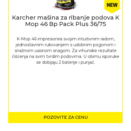
Karcher mašina za ribanje podova K
Mop 46 Bp Pack Plus 36/75
K-Mop 46 impresionira svojim intuitivnim radom,
jednostavnim rukovanjem s udobnim pogonom i
snažnom usisnom snagom. Za vrhunske rezultate
čišćenja na svim tvrdim podovima. U obimu isporuke
se dobijaju 2 baterije i punjač.
POZOVITE ZA CENU