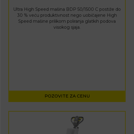
Ultra High Speed mašina BDP 50/1500 C postiže do
30 % veću produktivnost nego uobičajene High
Speed mašine prilikom poliranja glatkih podova
visokog sjaja.
POZOVITE ZA CENU