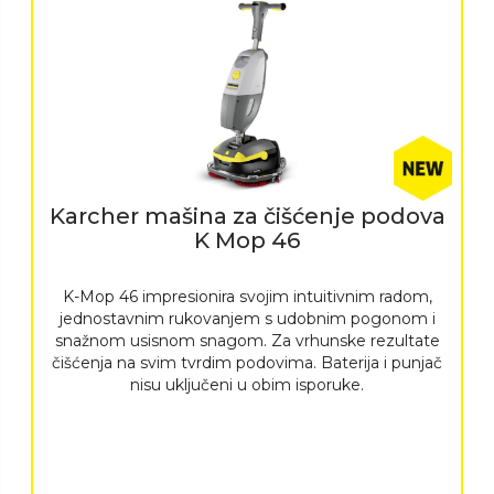
Karcher mašina za čišćenje podova
K Mop 46
K-Mop 46 impresionira svojim intuitivnim radom,
jednostavnim rukovanjem s udobnim pogonom i
snažnom usisnom snagom. Za vrhunske rezultate
čišćenja na svim tvrdim podovima. Baterija i punjač
nisu uključeni u obim isporuke.