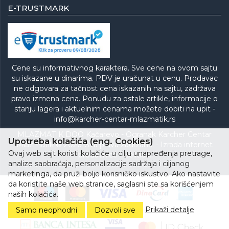
E-TRUSTMARK
Cene su informativnog karaktera. Sve cene na ovom sajtu
su iskazane u dinarima. PDV je uračunat u cenu. Prodavac
ne odgovara za tačnost cena iskazanih na sajtu, zadržava
pravo izmena cena. Ponudu za ostale artikle, informacije o
stanju lagera i aktuelnim cenama možete dobiti na upit -
info@karcher-centar-mlazmatik.rs
MLAZMATIK DOO Kačarevo - Ogranak Karcher Centar
Upotreba kolačića (eng. Cookies)
Mlazmatik © 2026. Sva prava zadržana. -
Izrada internet
Ovaj web sajt koristi kolačiće u cilju unapređenja pretrage,
prodavnice
-
Selltico.
analize saobraćaja, personalizacije sadržaja i ciljanog
marketinga, da pruži bolje korisničko iskustvo. Ako nastavite
da koristite naše web stranice, saglasni ste sa korišćenjem
naših kolačića.
Prikaži detalje
Samo neophodni
Dozvoli sve