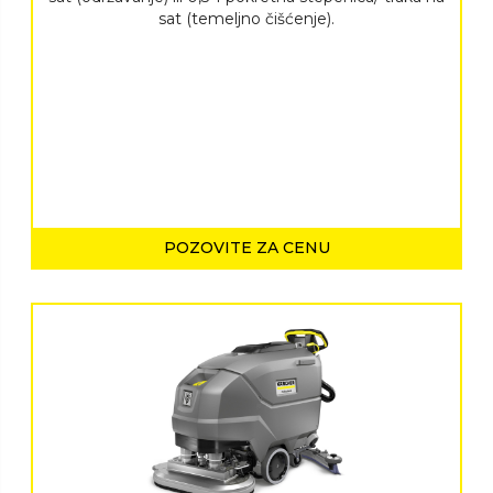
sat (temeljno čišćenje).
POZOVITE ZA CENU