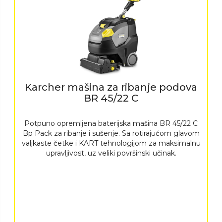
Karcher mašina za ribanje podova
BR 45/22 C
Potpuno opremljena baterijska mašina BR 45/22 C
Bp Pack za ribanje i sušenje. Sa rotirajućom glavom
valjkaste četke i KART tehnologijom za maksimalnu
upravljivost, uz veliki površinski učinak.