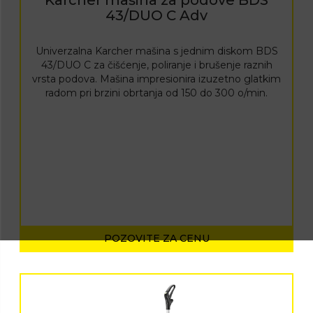
Karcher mašina za podove BDS
43/DUO C Adv
Univerzalna Karcher mašina s jednim diskom BDS
43/DUO C za čišćenje, poliranje i brušenje raznih
vrsta podova. Mašina impresionira izuzetno glatkim
radom pri brzini obrtanja od 150 do 300 o/min.
POZOVITE ZA CENU