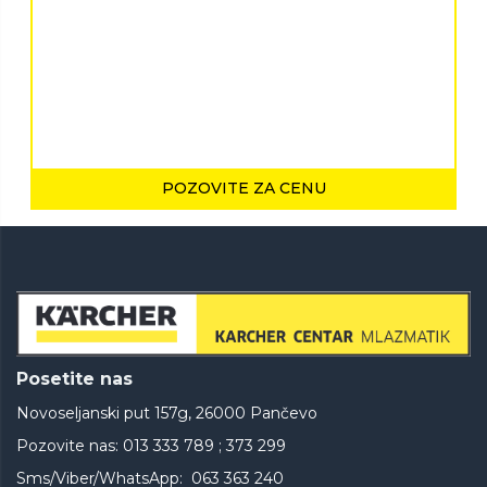
POZOVITE ZA CENU
Posetite nas
Novoseljanski put 157g, 26000 Pančevo
Pozovite nas: 013 333 789 ; 373 299
Sms/Viber/WhatsApp: 063 363 240