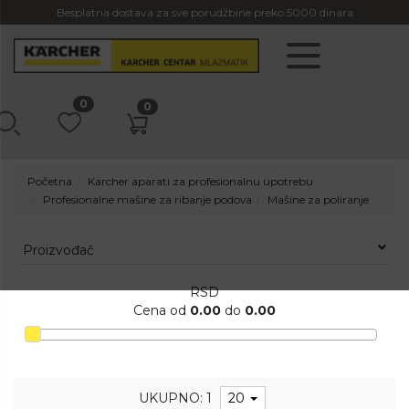
Besplatna dostava za sve porudžbine preko 5000 dinara
0
0
Početna
Karcher aparati za profesionalnu upotrebu
Profesionalne mašine za ribanje podova
Mašine za poliranje
Proizvođač
RSD
Cena od
0.00
do
0.00
UKUPNO: 1
20