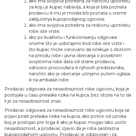
ako ima svojstva potrebna za naročitu upotrebu
za koju je kupac nabavlja, a koja je bila poznata
prodavcu ili mu je morala biti poznata u vreme
zaključenja kupoprodajnog ugovora;
ako ima svojstva potrebna za redovnu upotrebu
robe iste vrste;
ako po kvalitetu i funkcionisanju odgovara
onome što je uobičajeno kod robe iste vrste i
što kupac može osnovano da očekuje s obzirom
na prirodu robe i javna obećanja o posebnim
svojstvima robe data od strane prodavca,
odnosno proizvođača ili njihovih predstavnika,
naročito ako je obećanje učinjeno putem oglasa
ili na ambalaži robe.
Prodavac odgovara za nesaobraznost robe ugovoru, koja je
postojala u času prelaska rizika na kupca, bez obzira na to da
li je za nesaobraznost znao.
Prodavac odgovara za nesaobraznost robe ugovoru koja se
pojavi posle prelaska rizika na kupca, ako potiče od uzroka
koji je postojao pre toga ili ako je kupac mogao lako uočiti
nesaobraznost, a prodavac izjavio da je roba saobrazna
kupoprodajnom ugovoru. Prodavac je odgovoran i za