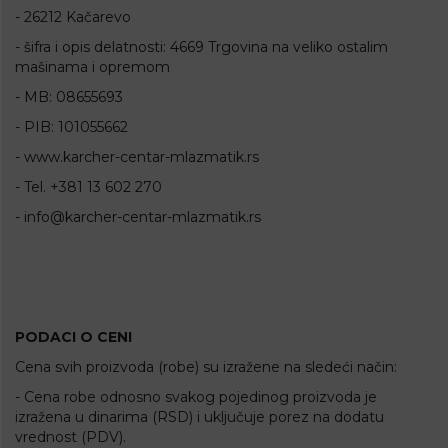
- 26212 Kačarevo
- šifra i opis delatnosti: 4669 Trgovina na veliko ostalim
mašinama i opremom
- MB: 08655693
- PIB: 101055662
- www.karcher-centar-mlazmatik.rs
- Tel. +381 13 602 270
- info@karcher-centar-mlazmatik.rs
PODACI O CENI
Cena svih proizvoda (robe) su izražene na sledeći način:
- Cena robe odnosno svakog pojedinog proizvoda je
izražena u dinarima (RSD) i uključuje porez na dodatu
vrednost (PDV).