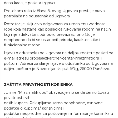
dana kada je poslata trgovcu.
Protekom roka iz člana 8. ovog Ugovora prestaje pravo
potrošača na odustanak od ugovora.
Potrošač je isključivo odgovoran za umanjenu vrednost
robe koja nastane kao posledica rukovanja robom na način
koji nije adekvatan, odnosno prevazilazi ono što je
neophodno da bi se ustanovili priroda, karakteristike i
funkcionalnost robe.
Izjavu o odustanku od Ugovora na daljinu možete poslati na
e-mail adresu
prodaja@karcher-centar-mlazmatik.rs
ili
poštom. Adresa za slanje izjave o odustanku od Ugovora na
daljinu poštom je Novoseljanski put 157g, 26000 Pančevo.
ZAŠTITA PRIVATNOSTI KORISNIKA
„U ime "Mlazmatik doo" obavezujemo se da ćemo čuvati
privatnost svih
naših kupaca. Prikupljamo samo neophodne, osnovne
podatke o kupcima/ korisnicima i
podatke neophodne za poslovanje i informisanje korisnika u