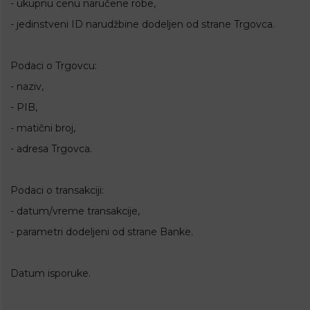
- ukupnu cenu naručene robe,
- jedinstveni ID narudžbine dodeljen od strane Trgovca.
Podaci o Trgovcu:
- naziv,
- PIB,
- matični broj,
- adresa Trgovca.
Podaci o transakciji:
- datum/vreme transakcije,
- parametri dodeljeni od strane Banke.
Datum isporuke.