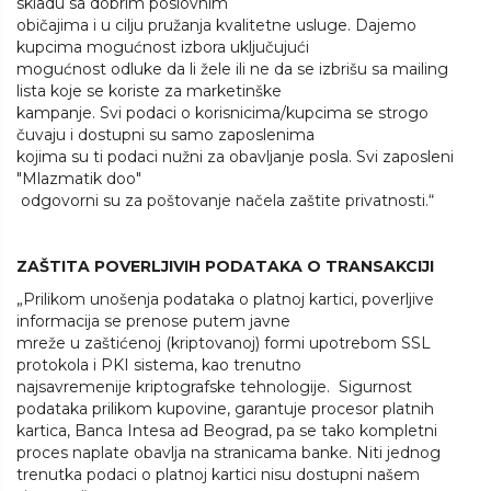
skladu sa dobrim poslovnim
običajima i u cilju pružanja kvalitetne usluge. Dajemo
kupcima mogućnost izbora uključujući
mogućnost odluke da li žele ili ne da se izbrišu sa mailing
lista koje se koriste za marketinške
kampanje. Svi podaci o korisnicima/kupcima se strogo
čuvaju i dostupni su samo zaposlenima
kojima su ti podaci nužni za obavljanje posla. Svi zaposleni
"Mlazmatik doo"
odgovorni su za poštovanje načela zaštite privatnosti.“
ZAŠTITA POVERLJIVIH PODATAKA O TRANSAKCIJI
„Prilikom unošenja podataka o platnoj kartici, poverljive
informacija se prenose putem javne
mreže u zaštićenoj (kriptovanoj) formi upotrebom SSL
protokola i PKI sistema, kao trenutno
najsavremenije kriptografske tehnologije. Sigurnost
podataka prilikom kupovine, garantuje procesor platnih
kartica, Banca Intesa ad Beograd, pa se tako kompletni
proces naplate obavlja na stranicama banke. Niti jednog
trenutka podaci o platnoj kartici nisu dostupni našem