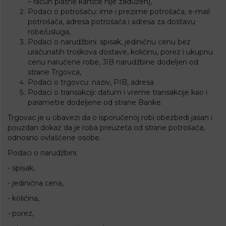
– račun platne kartice nije zadužen),
Podaci o potrošaču: ime i prezime potrošača, e-mail
potrošača, adresa potrošača i adresa za dostavu
robe/usluga,
Podaci o narudžbini: spisak, jediničnu cenu bez
uračunatih troškova dostave, količinu, porez i ukupnu
cenu naručene robe, JIB narudžbine dodeljen od
strane Trgovca,
Podaci o trgovcu: naziv, PIB, adresa
Podaci o transakciji: datum i vreme transakcije kao i
parametre dodeljene od strane Banke.
Trgovac je u obavezi da o isporučenoj robi obezbedi jasan i
pouzdan dokaz da je roba preuzeta od strane potrošača,
odnosno ovlašćene osobe.
Podaci o narudžbini:
- spisak,
- jedinična cena,
- količina,
- porez,