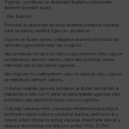
Trgovac – prodavac će dostavljati kupljenu robu preko
sledećih kurirskih službi:
-
Bex Express
Potrošač je obavezan da snosi direktne troškove vraćanja
robe na adresu sedišta trgovca – prodavca.
Trgovac je dužan da bez odlaganja obavesti potrošača da
isporuka ugovorene robe nije moguća.
Ako prodavac ne isporuči robu u ugovorenom roku, ugovor
se raskida po samom zakonu, osim ako potrošač ostavi
naknadni rok za ispunjenje ugovora.
Ako trgovac ni u naknadnom roku ne isporuči robu, ugovor
se raskida po samom zakonu.
U slučaju raskida ugovora, prodavac je dužan da odmah, a
najkasnije u roku od 14 dana od dana raskida ugovora, vrati
potrošaču sav plaćeni iznos po osnovu ugovora.
U slučaju vraćanja robe i povraćaja sredstava kupcu koji je
prethodno platio nekom od platnih kartica, delimično ili u
celosti, a bez obzira na razlog vraćanja, Mlazmatik doo je u
obavezi da povraćaj vrši isključivo preko VISA, EC/MC,