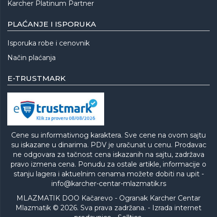
Karcher Platinum Partner
PLAĆANJE I ISPORUKA
Isporuka robe i cenovnik
Način plaćanja
E-TRUSTMARK
Cene su informativnog karaktera. Sve cene na ovom sajtu
su iskazane u dinarima. PDV je uračunat u cenu. Prodavac
ne odgovara za tačnost cena iskazanih na sajtu, zadržava
pravo izmena cena. Ponudu za ostale artikle, informacije o
stanju lagera i aktuelnim cenama možete dobiti na upit -
info@karcher-centar-mlazmatik.rs
MLAZMATIK DOO Kačarevo - Ogranak Karcher Centar
Mlazmatik © 2026. Sva prava zadržana. -
Izrada internet