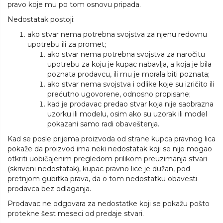
pravo koje mu po tom osnovu pripada.
Nedostatak postoji:
ako stvar nema potrebna svojstva za njenu redovnu
upotrebu ili za promet;
ako stvar nema potrebna svojstva za naročitu
upotrebu za koju je kupac nabavlja, a koja je bila
poznata prodavcu, ili mu je morala biti poznata;
ako stvar nema svojstva i odlike koje su izričito ili
prećutno ugovorene, odnosno propisane;
kad je prodavac predao stvar koja nije saobrazna
uzorku ili modelu, osim ako su uzorak ili model
pokazani samo radi obaveštenja.
Kad se posle prijema proizvoda od strane kupca pravnog lica
pokaže da proizvod ima neki nedostatak koji se nije mogao
otkriti uobičajenim pregledom prilikom preuzimanja stvari
(skriveni nedostatak), kupac pravno lice je dužan, pod
pretnjom gubitka prava, da o tom nedostatku obavesti
prodavca bez odlaganja.
Prodavac ne odgovara za nedostatke koji se pokažu pošto
protekne šest meseci od predaje stvari.