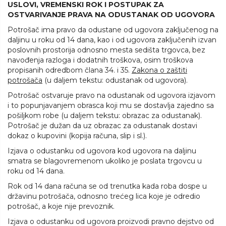
USLOVI, VREMENSKI ROK I POSTUPAK ZA
OSTVARIVANJE PRAVA NA ODUSTANAK OD UGOVORA
Potrošač ima pravo da odustane od ugovora zaključenog na
daljinu u roku od 14 dana, kao i od ugovora zaključenih izvan
poslovnih prostorija odnosno mesta sedišta trgovca, bez
navođenja razloga i dodatnih troškova, osim troškova
propisanih odredbom člana 34. i 35.
Zakona o zaštiti
potrošača
(u daljem tekstu: odustanak od ugovora).
Potrošač ostvaruje pravo na odustanak od ugovora izjavom
i to popunjavanjem obrasca koji mu se dostavlja zajedno sa
pošiljkom robe (u daljem tekstu: obrazac za odustanak).
Potrošač je dužan da uz obrazac za odustanak dostavi
dokaz o kupovini (kopija računa, slip i sl.).
Izjava o odustanku od ugovora kod ugovora na daljinu
smatra se blagovremenom ukoliko je poslata trgovcu u
roku od 14 dana.
Rok od 14 dana računa se od trenutka kada roba dospe u
državinu potrošača, odnosno trećeg lica koje je odredio
potrošač, a koje nije prevoznik.
Izjava o odustanku od ugovora proizvodi pravno dejstvo od