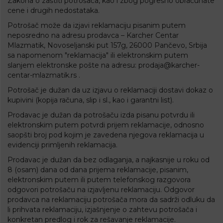
Zakona o zaštiti potrošača
, kao i zbog pogrešno obračunate
cene i drugih nedostataka.
Potrošač može da izjavi reklamaciju pisanim putem
neposredno na adresu prodavca – Karcher Centar
Mlazmatik, Novoseljanski put 157g, 26000 Pančevo, Srbija
sa napomenom "reklamacija" ili elektronskim putem
slanjem elektronske pošte na adresu:
prodaja@karcher-
centar-mlazmatik.rs
.
Potrošač je dužan da uz izjavu o reklamaciji dostavi dokaz o
kupivini (kopija računa, slip i sl., kao i garantni list).
Prodavac je dužan da potrošaču izda pisanu potvrdu ili
elektronskim putem potvrdi prijem reklamacije, odnosno
saopšti broj pod kojim je zavedena njegova reklamacija u
evidenciji primljenih reklamacija.
Prodavac je dužan da bez odlaganja, a najkasnije u roku od
8 (osam) dana od dana prijema reklamacije, pisanim,
elektronskim putem ili putem telefonskog razgovora
odgovori potrošaču na izjavljenu reklamaciju. Odgovor
prodavca na reklamaciju potrošača mora da sadrži odluku da
li prihvata reklamaciju, izjašnjenje o zahtevu potrošača i
konkretan predlog i rok za rešavanje reklamacije.