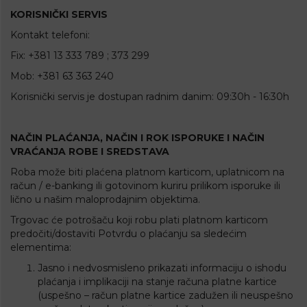
KORISNIČKI SERVIS
Kontakt telefoni:
Fix: +381 13 333 789 ; 373 299
Mob: +381 63 363 240
Korisnički servis je dostupan radnim danim: 09:30h - 16:30h
NAČIN PLAĆANJA, NAČIN I ROK ISPORUKE I NAČIN
VRAĆANJA ROBE I SREDSTAVA
Roba može biti plaćena platnom karticom, uplatnicom na
račun / e-banking ili gotovinom kuriru prilikom isporuke ili
lično u našim maloprodajnim objektima.
Trgovac će potrošaču koji robu plati platnom karticom
predočiti/dostaviti Potvrdu o plaćanju sa sledećim
elementima:
Jasno i nedvosmisleno prikazati informaciju o ishodu
plaćanja i implikaciji na stanje računa platne kartice
(uspešno – račun platne kartice zadužen ili neuspešno