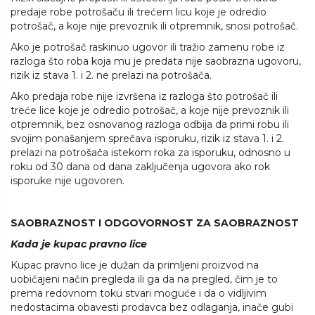
predaje robe potrošaču ili trećem licu koje je odredio
potrošač, a koje nije prevoznik ili otpremnik, snosi potrošač.
Ako je potrošač raskinuo ugovor ili tražio zamenu robe iz
razloga što roba koja mu je predata nije saobrazna ugovoru,
rizik iz stava 1. i 2. ne prelazi na potrošača.
Ako predaja robe nije izvršena iz razloga što potrošač ili
treće lice koje je odredio potrošač, a koje nije prevoznik ili
otpremnik, bez osnovanog razloga odbija da primi robu ili
svojim ponašanjem sprečava isporuku, rizik iz stava 1. i 2.
prelazi na potrošača istekom roka za isporuku, odnosno u
roku od 30 dana od dana zaključenja ugovora ako rok
isporuke nije ugovoren.
SAOBRAZNOST I ODGOVORNOST ZA SAOBRAZNOST
Kada je kupac pravno lice
Kupac pravno lice je dužan da primljeni proizvod na
uobičajeni način pregleda ili ga da na pregled, čim je to
prema redovnom toku stvari moguće i da o vidljivim
nedostacima obavesti prodavca bez odlaganja, inače gubi