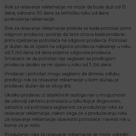
Rok za rešavanje reklamacije ne može da bude duži od 15
dana, odnosno 30 dana za tehničku robu od dana
podnošenja reklamacije.
Rok za rešavanje reklamacije prekida se kada potrošač primi
odgovor prodavca i počinje da teče iznova kada prodavac
primi izjašnjenje potrošača na odgovor prodavca. Potrošač
je dužan da se izjasni na odgovor prodavca najkasnije u roku
od 3 (tri) dana od dana prijema odgovora prodavca.
Smatraće se da potrošač nije saglasan sa predlogom
prodavca ukoliko se ne izjasni u roku od 3 (tri) dana.
Prodavac i potrošač mogu saglasno da donesu odluku,
predlog i rok za rešavanje reklamacije u kom slučaju je
prodavac dužan da se istog drži.
Ukoliko prodavac iz objektivnih razloga nije u mogućnosti
da udovolji zahtevu potrošača u roku koji je dogovoren,
zatražiće od potrošača saglasnost za produženje roka za
rešavanje reklamacije, nakon čega će o produžavanju roka
za rešavanje reklamacije obavestiti potrošača i navesti rok u
kome će je rešiti.
Produženje roka za rešavanje reklamacije se može odrediti