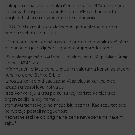
- ukupna cena u koju je uključena cena sa PDV-om je bez
troškova transporta i isporuke. Za troškove transporta
pogledati stranicu:
Isporuka robe i cenovnik
- D.O.O. Mlazmatik je ovlašćen da jednostrano promeni
cene u svakom trenutku.
- Cena proizvoda obračunava se prema cenovniku važećem
na dan kada je zaključen ugovor o kupoprodaji robe.
'Sva plaćanja biće izvršena u lokalnoj valuti Republike Srbije
– dinar (RSD).Za
informativni prikaz cena u drugim valutama koristi se srednji
kurs Narodne Banke Srbije.
Iznos za koji će biti zadužena Vaša platna kartica biće
izražen u Vašoj lokalnoj valuti
kroz konverziju u istu po kursu koji koriste kartičarske
organizacije, a koji nama u
trenutku transakcije ne može biti poznat. Kao rezultat ove
konverzije postoji mogućnost
neznatne razlike od originalne cene navedene na našem
sajtu.'