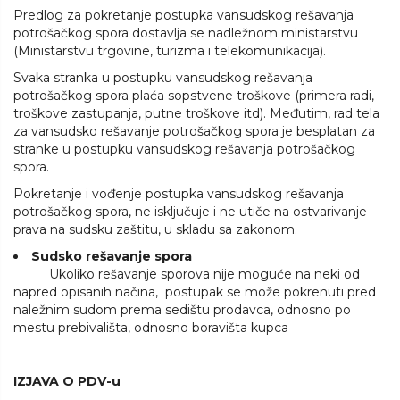
Predlog za pokretanje postupka vansudskog rešavanja
potrošačkog spora dostavlja se nadležnom ministarstvu
(Ministarstvu trgovine, turizma i telekomunikacija).
Svaka stranka u postupku vansudskog rešavanja
potrošačkog spora plaća sopstvene troškove (primera radi,
troškove zastupanja, putne troškove itd). Međutim, rad tela
za vansudsko rešavanje potrošačkog spora je besplatan za
stranke u postupku vansudskog rešavanja potrošačkog
spora.
Pokretanje i vođenje postupka vansudskog rešavanja
potrošačkog spora, ne isključuje i ne utiče na ostvarivanje
prava na sudsku zaštitu, u skladu sa zakonom.
Sudsko rešavanje spora
Ukoliko rešavanje sporova nije moguće na neki od
napred opisanih načina, postupak se može pokrenuti pred
naležnim sudom prema sedištu prodavca, odnosno po
mestu prebivališta, odnosno boravišta kupca
IZJAVA O PDV-u