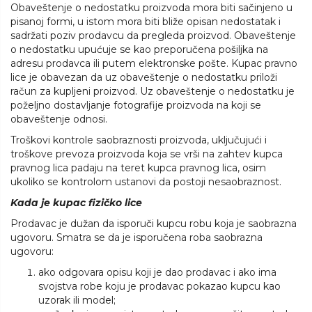
Obaveštenje o nedostatku proizvoda mora biti sačinjeno u
pisanoj formi, u istom mora biti bliže opisan nedostatak i
sadržati poziv prodavcu da pregleda proizvod. Obaveštenje
o nedostatku upućuje se kao preporučena pošiljka na
adresu prodavca ili putem elektronske pošte. Kupac pravno
lice je obavezan da uz obaveštenje o nedostatku priloži
račun za kupljeni proizvod. Uz obaveštenje o nedostatku je
poželjno dostavljanje fotografije proizvoda na koji se
obaveštenje odnosi.
Troškovi kontrole saobraznosti proizvoda, uključujući i
troškove prevoza proizvoda koja se vrši na zahtev kupca
pravnog lica padaju na teret kupca pravnog lica, osim
ukoliko se kontrolom ustanovi da postoji nesaobraznost.
Kada je kupac fizičko lice
Prodavac je dužan da isporuči kupcu robu koja je saobrazna
ugovoru. Smatra se da je isporučena roba saobrazna
ugovoru:
ako odgovara opisu koji je dao prodavac i ako ima
svojstva robe koju je prodavac pokazao kupcu kao
uzorak ili model;