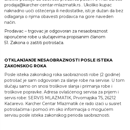
prodaja@karcher-centar-mlazmatik.rs
. Ukoliko kupac
naknadno uoči oštećenja ili nedostatke, isti je dužan da bez
odlaganja o njima obavesti prodavca na gore naveden
način.
Prodavac – trgovac je odgovoran za nesaobraznost
isporučene robe u slučajevima propisanim članom
51.
Zakona o zaštiti potrošača
.
OTKLANJANJE NESAOBRAZNOSTI POSLE ISTEKA
ZAKONSKOG ROKA
Posle isteka zakonskog roka saobraznosti robe (2 godine)
potrošač je sam odgovoran za slanje robe na servise. U tom
slučaju samo on snosi troškove slanja i primanja robe i
troškove popravke. Adresa ovlašćenog servisa za prijem i
servis robe: SERVIS MLAZMATIK, Prvomajska 75, 26212
Kačarevo. Karcher Centar Mlazmatik će rado izaći u susret
potrošačima i pomoći im oko informacija o mogućem
servisu posle isteka zakonskog perioda saobraznosti.