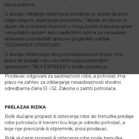
samo jednom.
U slučaju odbijanja reklamacije prodavac je dužan da pruži
odgovarajuće objašnjenje potrošaču. Takođe, prodavac je
dužan da potrošača obavesti o mogućnosti rešavanja spora
vansudskim putem kao i nadležnim telima za vansudsko
rešavanje potrošačkih sporova (pogledati odeljak
"REŠAVANJE SPOROVA").
U slučaju reklamacije zbog neosaobraznosti kupac ima
pravo da pošalje robu na reklamaciju poštanskim
operaterom "BEX EXPRESS" o trošku prodavca.
Prodavac odgovara za saobraznost robe, a potrošač ima
pravo na zahtev za otklanjanje nesaobraznosti shodno
odredbama člana 51. i 52.
Zakona o zaštiti potrošača
.
PRELAZAK RIZIKA
Rizik slučajne propasti ili oštećenja robe do trenutka predaje
robe potrošaču ili trećem licu koje je odredio potrošač, a
koje nije prevoznik ili otpremnik, snosi prodavac.
Rizik slučajne propasti ili oštećenja robe posle trenutka