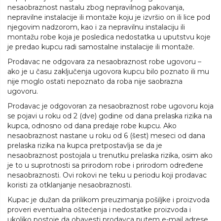
nesaobraznost nastalu zbog nepravilnog pakovanja,
nepravilne instalacije ili montaže koju je izvršio on ili lice pod
njegovim nadzorom, kao i za nepravilnu instalaciju ili
montažu robe koja je posledica nedostatka u uputstvu koje
je predao kupcu radi samostalne instalacije ili montaže.
Prodavac ne odgovara za nesaobraznost robe ugovoru –
ako je u času zaključenja ugovora kupcu bilo poznato ili mu
nije moglo ostati nepoznato da roba nije saobrazna
ugovoru.
Prodavac je odgovoran za nesaobraznost robe ugovoru koja
se pojavi u roku od 2 (dve) godine od dana prelaska rizika na
kupca, odnosno od dana predaje robe kupcu. Ako
nesaobraznost nastane u roku od 6 (šest) meseci od dana
prelaska rizika na kupca pretpostavlja se da je
nesaobraznost postojala u trenutku prelaska rizika, osim ako
je to u suprotnosti sa prirodom robe i prirodom određene
nesaobraznosti. Ovi rokovi ne teku u periodu koji prodavac
koristi za otklanjanje nesaobraznosti.
Kupac je dužan da prilikom preuzimanja pošiljke i proizvoda
proveri eventualna oštećenja i nedostatke proizvoda i
ukoliko postoje da obavesti prodavca putem e-mail adrese