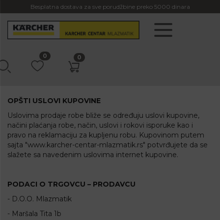
Besplatna dostava za sve porudžbine preko 5000 dinara
0
0
OPŠTI USLOVI KUPOVINE
Uslovima prodaje robe bliže se određuju uslovi kupovine,
načini plaćanja robe, način, uslovi i rokovi isporuke kao i
pravo na reklamaciju za kupljenu robu. Kupovinom putem
sajta "www.karcher-centar-mlazmatik.rs" potvrđujete da se
slažete sa navedenim uslovima internet kupovine.
PODACI O TRGOVCU – PRODAVCU
- D.O.O. Mlazmatik
- Maršala Tita 1b