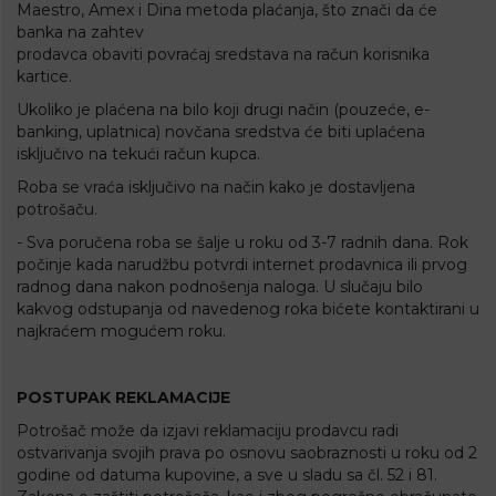
Maestro, Amex i Dina metoda plaćanja, što znači da će
banka na zahtev
prodavca obaviti povraćaj sredstava na račun korisnika
kartice.
Ukoliko je plaćena na bilo koji drugi način (pouzeće, e-
banking, uplatnica) novčana sredstva će biti uplaćena
isključivo na tekući račun kupca.
Roba se vraća isključivo na način kako je dostavljena
potrošaču.
- Sva poručena roba se šalje u roku od 3-7 radnih dana. Rok
počinje kada narudžbu potvrdi internet prodavnica ili prvog
radnog dana nakon podnošenja naloga. U slučaju bilo
kakvog odstupanja od navedenog roka bićete kontaktirani u
najkraćem mogućem roku.
POSTUPAK REKLAMACIJE
Potrošač može da izjavi reklamaciju prodavcu radi
ostvarivanja svojih prava po osnovu saobraznosti u roku od 2
godine od datuma kupovine, a sve u sladu sa čl. 52 i 81.