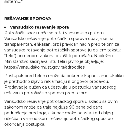
sistemu.“
REŠAVANJE SPOROVA
Vansudsko rešavanje spora
Potrošački spor može se rešiti vansudskim putem.
Vansudsko rešavanje potrošačkih sporova obavlja se na
transparentan, efikasan, brz i pravičan način pred telom za
vansudsko rešavanje potrošačkih sporova (u daljem tekstu:
“telo”) primenom Zakona o zaštiti potrošača. Nadležno
Ministarstvo sačinjava listu tela i javno je objavljuje:
https://vansudsko.must.gov.rs/adrbodies
Postupak pred telom može da pokrene kupac samo ukoliko
je prethodno izjavio reklamaciju ili prigovor prodavcu.
Prodavac je dužan da učestvuje u postupku vansudskog
rešavanja potrošačkih sporova pred telom.
Vansudsko rešavanje potrošačkog spora u skladu sa ovim
zakonom može da traje najduže 90 dana od dana
podnošenja predloga, a kupac može odustati od daljeg
učešća u vansudskom rešavanju potrošačkog spora do
okončanja postupka.