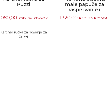
Puzzi
male papuče za
raspršivanje i
ekstrakciju
1.080,00
1.320,00
RSD.
SA PDV-OM.
RSD.
SA PDV-O
Karcher ručka za nošenje za
Puzzi.