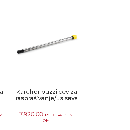
ca
Karcher puzzi cev za
rasprašivanje/usisavanje
7.920,00
M.
RSD.
SA PDV-
OM.