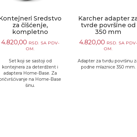
Kontejneri Sredstvo
Karcher adapter z
za čišćenje,
tvrde površine od
kompletno
350 mm
4.820,00
4.820,00
RSD.
SA PDV-
RSD.
SA PDV
OM.
OM.
Set koji se sastoji od
Adapter za tvrdu površinu z
kontejnera za deterdžent i
podne mlaznice 350 mm.
adaptera Home-Base. Za
pričvršćivanje na Home-Base
šinu.