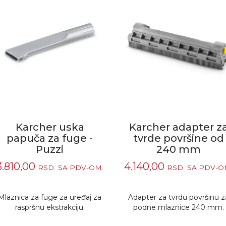
Karcher uska
Karcher adapter z
papuča za fuge -
tvrde površine od
Puzzi
240 mm
3.810,00
4.140,00
RSD.
SA PDV-OM.
RSD.
SA PDV-O
Mlaznica za fuge za uređaj za
Adapter za tvrdu površinu z
raspršnu ekstrakciju.
podne mlaznice 240 mm.