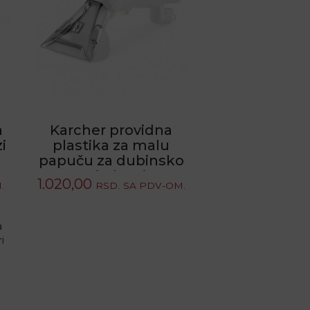
a
Karcher providna
i
plastika za malu
papuču za dubinsko
pranje (novi ...
1.020,00
.
RSD.
SA PDV-OM.
a
i