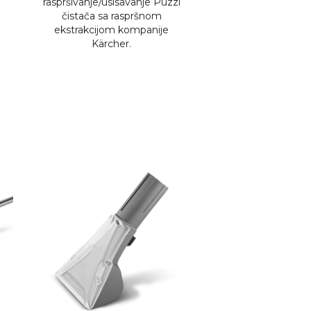
raspršivanje/usisavanje Puzzi
čistača sa raspršnom
ekstrakcijom kompanije
Kärcher.