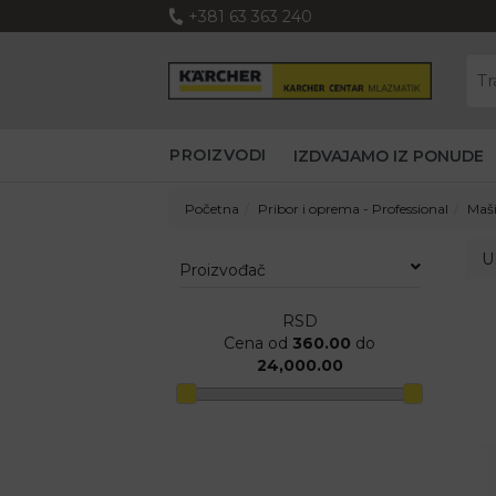
+381 63 363 240
PROIZVODI
IZDVAJAMO IZ PONUDE
Početna
Pribor i oprema - Professional
Maši
U
Proizvođač
RSD
Cena od
360.00
do
24,000.00