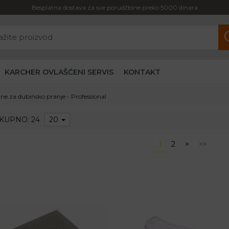
Besplatna dostava za sve porudžbine preko 5000 dinara
KARCHER OVLAŠĆENI SERVIS
KONTAKT
ne za dubinsko pranje - Professional
KUPNO: 24
20
1
2
>
>>