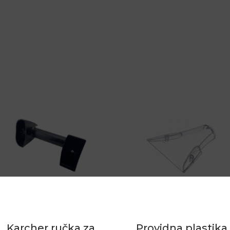
Karcher ručka za
Providna plastika