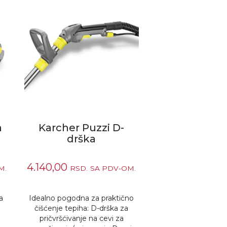
a
Karcher Puzzi D-
drška
4.140,00
M.
RSD.
SA PDV-OM.
a
Idealno pogodna za praktično
čišćenje tepiha: D-drška za
pričvršćivanje na cevi za