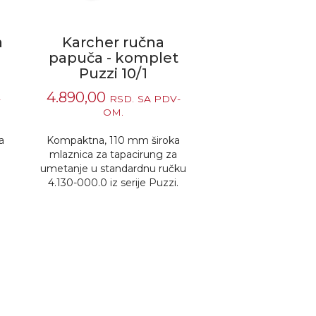
a
Karcher ručna
papuča - komplet
Puzzi 10/1
4.890,00
-
RSD.
SA PDV-
OM.
a
Kompaktna, 110 mm široka
mlaznica za tapacirung za
umetanje u standardnu ručku
4.130-000.0 iz serije Puzzi.