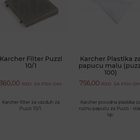
Karcher Filter Puzzi
Karcher Plastika z
10/1
papucu malu (puzz
100)
360,00
756,00
RSD.
SA PDV-OM.
RSD.
SA PDV-OM
Karcher filter za vazduh za
Karcher providna plastika z
Puzzi 10/1.
ručnu papuču za Puzzi - star
tip.