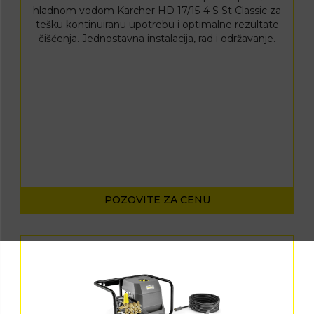
hladnom vodom Karcher HD 17/15-4 S St Classic za
tešku kontinuiranu upotrebu i optimalne rezultate
čišćenja. Jednostavna instalacija, rad i održavanje.
POZOVITE ZA CENU