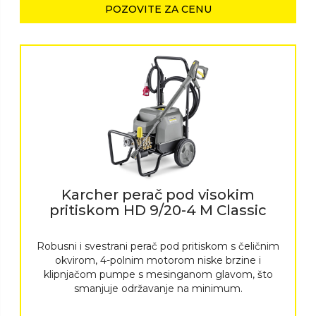
POZOVITE ZA CENU
Karcher perač pod visokim
pritiskom HD 9/20-4 M Classic
Robusni i svestrani perač pod pritiskom s čeličnim
okvirom, 4-polnim motorom niske brzine i
klipnjačom pumpe s mesinganom glavom, što
smanjuje održavanje na minimum.