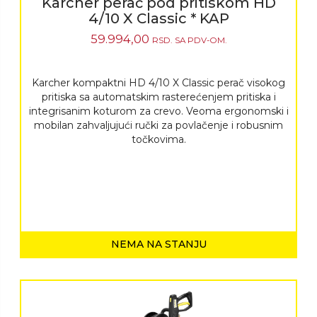
Karcher perač pod pritiskom HD
4/10 X Classic * KAP
59.994,00
RSD.
SA PDV-OM.
Karcher kompaktni HD 4/10 X Classic perač visokog
pritiska sa automatskim rasterećenjem pritiska i
integrisanim koturom za crevo. Veoma ergonomski i
mobilan zahvaljujući ručki za povlačenje i robusnim
točkovima.
NEMA NA STANJU