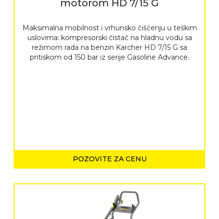
motorom HD 7/15 G
Maksimalna mobilnost i vrhunsko čišćenju u teškim
uslovima: kompresorski čistač na hladnu vodu sa
režimom rada na benzin Karcher HD 7/15 G sa
pritiskom od 150 bar iz serije Gasoline Advance.
POZOVITE ZA CENU