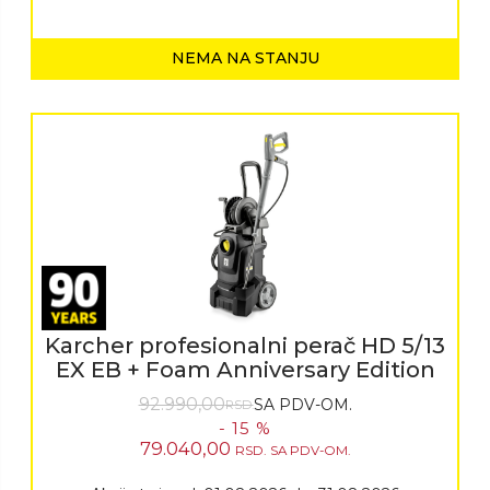
NEMA NA STANJU
Karcher profesionalni perač HD 5/13
EX EB + Foam Anniversary Edition
92.990,00
SA PDV-OM.
RSD.
- 15 %
79.040,00
RSD.
SA PDV-OM.