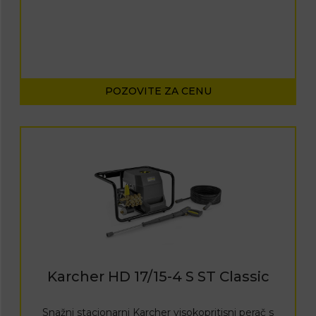
POZOVITE ZA CENU
Karcher HD 17/15-4 S ST Classic
Snažni stacionarni Karcher visokopritisni perač s