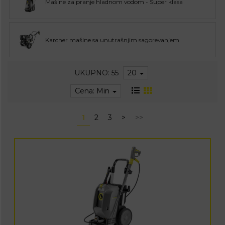
Mašine za pranje hladnom vodom - Super klasa
Karcher mašine sa unutrašnjim sagorevanjem
UKUPNO: 55
20
Cena: Min
1
2
3
>
>>