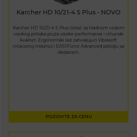
Karcher HD 10/21-4 S Plus - NOVO
Karcher HD 10/21-4 S Plus čistač sa hladnom vodom
visokog pritiska pruža visoke performanse i vrhunski
kvalitet. Ergonomski rad zahvaljujući Vibrasoft
rotacionoj mlaznici i EASI!Force Advanced pištolju sa
okidačem.
POZOVITE ZA CENU