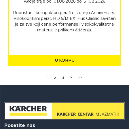
Akcija traje od: 01.08.2026 do: 31.08.2026
Robustan i kompaktan perač u izdanju Anniversary: ​​
Visokopritisni perač HD 5/13 EX Plus Classic savršen
je za sve koji cene performanse i visokokvalitetne
materijale prilikom čišćenja.
U KORPU
1
2
3
>
>>
Posetite nas