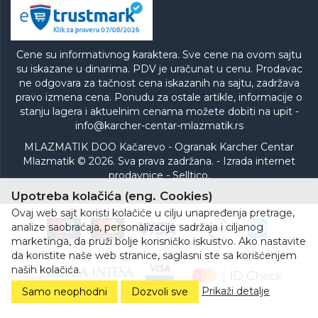
Cene su informativnog karaktera. Sve cene na ovom sajtu
su iskazane u dinarima. PDV je uračunat u cenu. Prodavac
ne odgovara za tačnost cena iskazanih na sajtu, zadržava
pravo izmena cena. Ponudu za ostale artikle, informacije o
stanju lagera i aktuelnim cenama možete dobiti na upit -
info@karcher-centar-mlazmatik.rs
MLAZMATIK DOO Kačarevo - Ogranak Karcher Centar
Mlazmatik © 2026. Sva prava zadržana. -
Izrada internet
prodavnice
-
Selltico.
Upotreba kolačića (eng. Cookies)
Ovaj web sajt koristi kolačiće u cilju unapređenja pretrage,
analize saobraćaja, personalizacije sadržaja i ciljanog
marketinga, da pruži bolje korisničko iskustvo. Ako nastavite
da koristite naše web stranice, saglasni ste sa korišćenjem
naših kolačića.
Prikaži detalje
Samo neophodni
Dozvoli sve