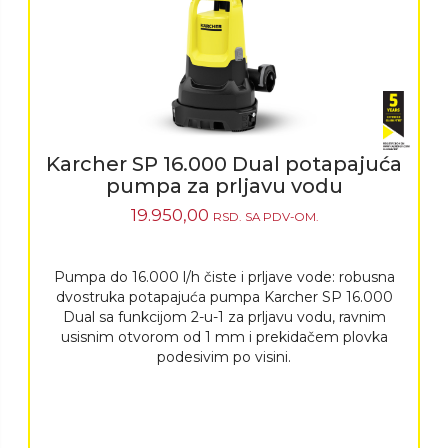
Karcher SP 16.000 Dual potapajuća
pumpa za prljavu vodu
19.950,00
RSD.
SA PDV-OM.
Pumpa do 16.000 l/h čiste i prljave vode: robusna
dvostruka potapajuća pumpa Karcher SP 16.000
Dual sa funkcijom 2-u-1 za prljavu vodu, ravnim
usisnim otvorom od 1 mm i prekidačem plovka
podesivim po visini.