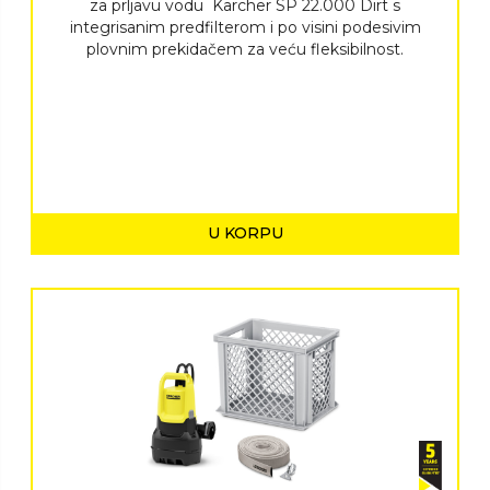
za prljavu vodu Karcher SP 22.000 Dirt s
integrisanim predfilterom i po visini podesivim
plovnim prekidačem za veću fleksibilnost.
U KORPU