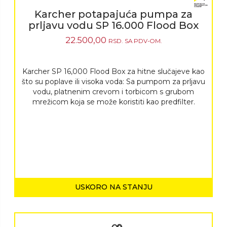
Karcher potapajuća pumpa za
prljavu vodu SP 16.000 Flood Box
22.500,00
RSD.
SA PDV-OM.
Karcher SP 16,000 Flood Box za hitne slučajeve kao
što su poplave ili visoka voda: Sa pumpom za prljavu
vodu, platnenim crevom i torbicom s grubom
mrežicom koja se može koristiti kao predfilter.
USKORO NA STANJU