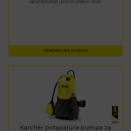
ispumpavanje i prenos prljave vode.
USKORO NA STANJU
Karcher potapajuća pumpa za