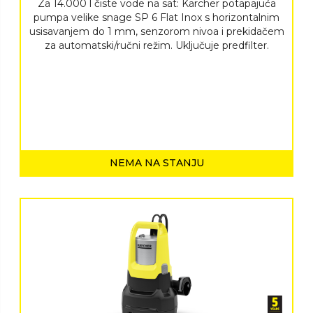
Za 14.000 l čiste vode na sat: Karcher potapajuća
pumpa velike snage SP 6 Flat Inox s horizontalnim
usisavanjem do 1 mm, senzorom nivoa i prekidačem
za automatski/ručni režim. Uključuje predfilter.
NEMA NA STANJU