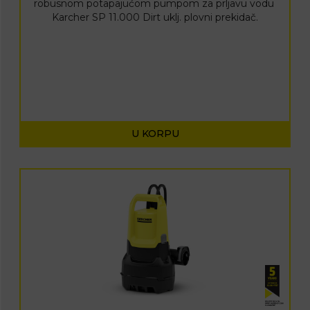
robusnom potapajućom pumpom za prljavu vodu
Karcher SP 11.000 Dirt uklj.
plovni prekidač.
U KORPU