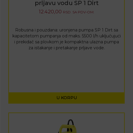
prljavu vodu SP 1 Dirt
12.420,00
RSD.
SA PDV-OM.
Robusna i pouzdana: uronjena pumpa SP 1 Dirt sa
kapacitetom pumpanja od maks. 5500 l/h uključujući
i prekidač sa plovkom je kompaktna ulazna pumpa
za istakanje i pretakanje prljave vode.
U KORPU