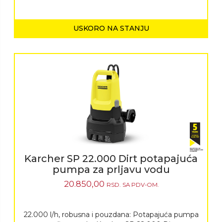
USKORO NA STANJU
Karcher SP 22.000 Dirt potapajuća
pumpa za prljavu vodu
20.850,00
RSD.
SA PDV-OM.
22.000 l/h, robusna i pouzdana: Potapajuća pumpa