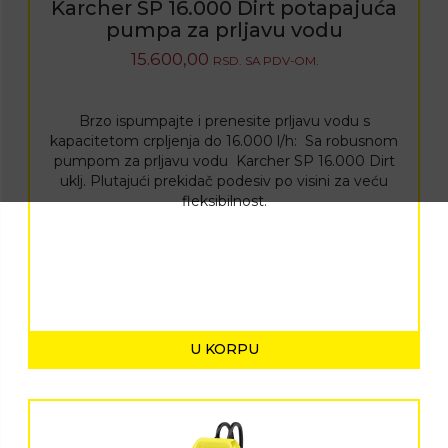
Karcher SP 16.000 Dirt potapajuća
pumpa za prljavu vodu
15.600,00
RSD.
SA PDV-OM.
Brzo ispumpajte i prenesite prljavu vodu s
kapacitetom crpljenja do 16.000 l/h: Sa robusnom
pumpom za prljavu vodu Karcher SP 16.000 Dirt
uklj.
Plutajući prekidač podesiv po visini za veću
fleksibilnost.
U KORPU