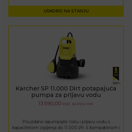
USKORO NA STANJU
Karcher SP 11.000 Dirt potapajuća
pumpa za prljavu vodu
13.590,00
RSD.
SA PDV-OM.
Pouzdano ispumpajte čistu i prljavu vodu s
kapacitetom crpljenja do 11.000 l/h: S kompaktnom i