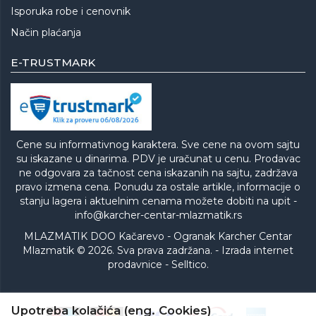
Isporuka robe i cenovnik
Način plaćanja
E-TRUSTMARK
Cene su informativnog karaktera. Sve cene na ovom sajtu
su iskazane u dinarima. PDV je uračunat u cenu. Prodavac
ne odgovara za tačnost cena iskazanih na sajtu, zadržava
pravo izmena cena. Ponudu za ostale artikle, informacije o
stanju lagera i aktuelnim cenama možete dobiti na upit -
info@karcher-centar-mlazmatik.rs
MLAZMATIK DOO Kačarevo - Ogranak Karcher Centar
Mlazmatik © 2026. Sva prava zadržana. -
Izrada internet
prodavnice
-
Selltico.
Upotreba kolačića (eng. Cookies)