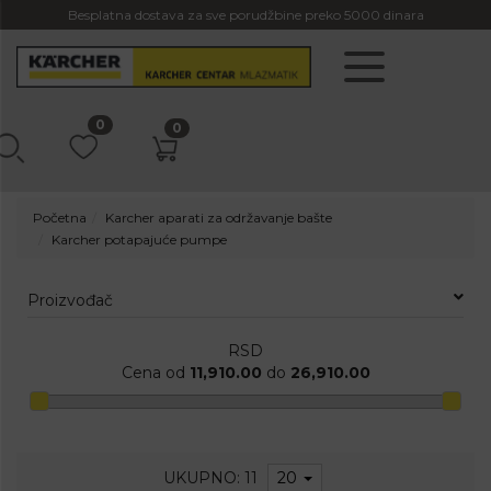
Besplatna dostava za sve porudžbine preko 5000 dinara
0
0
Početna
Karcher aparati za održavanje bašte
Karcher potapajuće pumpe
Proizvođač
RSD
Cena od
11,910.00
do
26,910.00
UKUPNO: 11
20