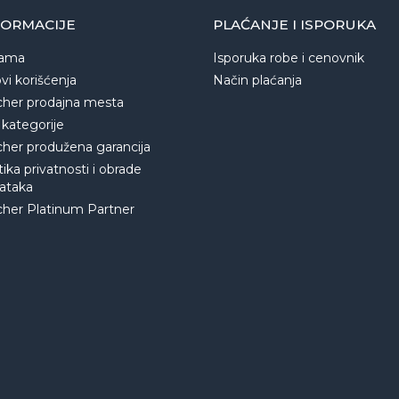
FORMACIJE
PLAĆANJE I ISPORUKA
ama
Isporuka robe i cenovnik
vi korišćenja
Način plaćanja
cher prodajna mesta
 kategorije
cher produžena garancija
tika privatnosti i obrade
ataka
cher Platinum Partner