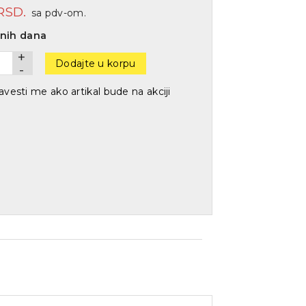
RSD.
sa pdv-om.
dnih dana
+
Dodajte u korpu
-
vesti me ako artikal bude na akciji