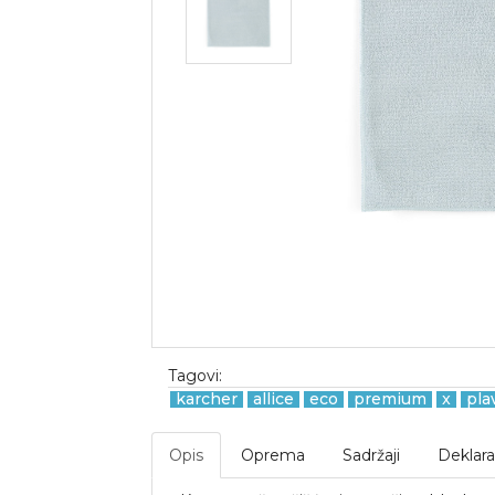
Tagovi:
karcher
allice
eco
premium
x
pla
Opis
Oprema
Sadržaji
Deklara