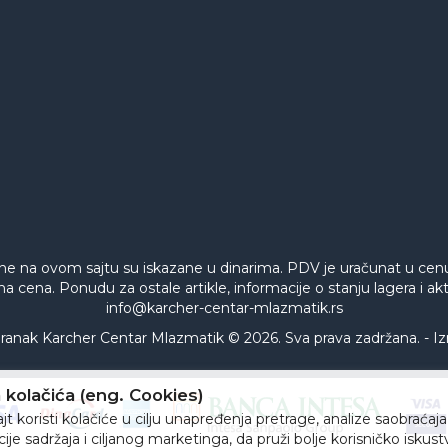
ne na ovom sajtu su iskazane u dinarima. PDV je uračunat u ce
na cena. Ponudu za ostale artikle, informacije o stanju lagera i 
info@karcher-centar-mlazmatik.rs
ak Karcher Centar Mlazmatik © 2026. Sva prava zadržana. -
Iz
kolačića (eng. Cookies)
t koristi kolačiće u cilju unapređenja pretrage, analize saobraćaja
ije sadržaja i ciljanog marketinga, da pruži bolje korisničko iskus