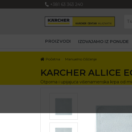
+381 63 363 240
PROIZVODI
IZDVAJAMO IZ PONUDE
Početna
Manuelno čišćenje
KARCHER ALLICE E
Otporna i upijajuća višenamenska krpa od mi