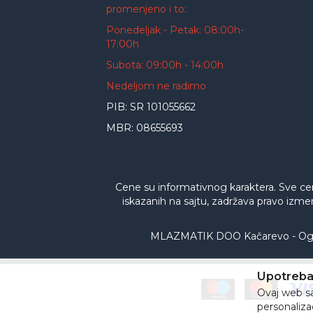
promenjeno i to:
Ponedeljak - Petak: 08:00h-
17:00h
Subota: 09:00h - 14:00h
Nedeljom ne radimo
PIB: SR 101055662
MBR: 08655693
Cene su informativnog karaktera. Sve ce
iskazanih na sajtu, zadržava pravo izme
MLAZMATIK DOO Kačarevo - Ogran
Upotreba 
Ovaj web saj
personalizac