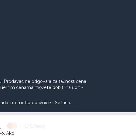
nu. Prodavac ne odgovara za tačnost cena
aktuelnim cenama možete dobiti na upit -
rada internet prodavnice
-
Selltico.
,
tvo. Ako