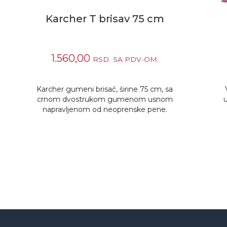
Karcher Everly crvena
K
1.404,00
RSD.
SA PDV-OM.
a
Višenamenska netkana tkanina od
m
ultramikrofibera, otporna i upijajuća.