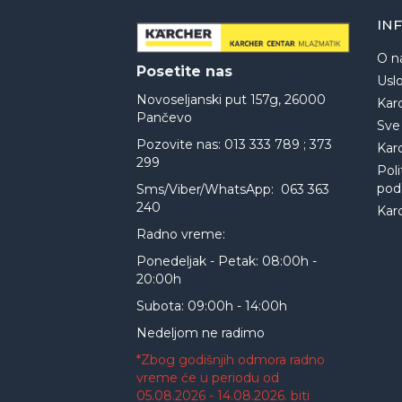
IN
O n
Posetite nas
Uslo
Novoseljanski put 157g, 26000
Kar
Pančevo
Sve
Pozovite nas: 013 333 789 ; 373
Kar
299
Poli
pod
Sms/Viber/WhatsApp: 063 363
240
Kar
Radno vreme:
Ponedeljak - Petak: 08:00h -
20:00h
Subota: 09:00h - 14:00h
Nedeljom ne radimo
*Zbog godišnjih odmora radno
vreme će u periodu od
05.08.2026 - 14.08.2026. biti