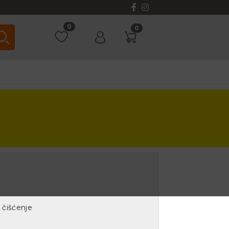
0
0
čišćenje