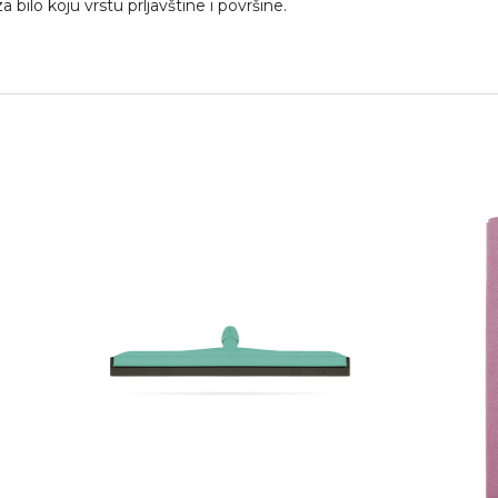
 bilo koju vrstu prljavštine i površine.