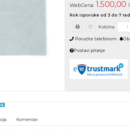
1.500,00
WebCena:
Rok isporuke od 3 do 7 ra
Količina
Poručite telefonom
Oba
Postavi pitanje
va
cija
Komentari