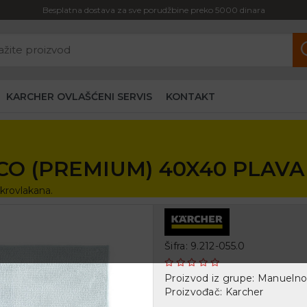
Besplatna dostava za sve porudžbine preko 5000 dinara
KARCHER OVLAŠĆENI SERVIS
KONTAKT
CO (PREMIUM) 40X40 PLAVA
krovlakana.
Šifra: 9.212-055.0
Proizvod iz grupe:
Manuelno 
Proizvođač:
Karcher