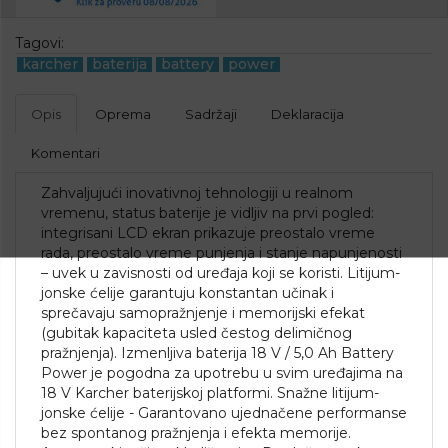
Tagovi:
karcher
baterija
battery
power
Opis
Oprema
Sadržaji
Deklaracija
Komentari
Zahvaljujući inovativnoj tehnologiji u realnom
vremenu, status baterije je vidljiv na prvi pogled:
integrisani LCD ekran prikazuje preostalo vreme
rada, preostalo vreme punjenja i stanje napunjenosti
– uvek u zavisnosti od uređaja koji se koristi. Litijum-
jonske ćelije garantuju konstantan učinak i
sprečavaju samopražnjenje i memorijski efekat
(gubitak kapaciteta usled čestog delimičnog
pražnjenja). Izmenljiva baterija 18 V / 5,0 Ah Battery
Power je pogodna za upotrebu u svim uređajima na
18 V Karcher baterijskoj platformi. Snažne litijum-
jonske ćelije - Garantovano ujednačene performanse
bez spontanog pražnjenja i efekta memorije.