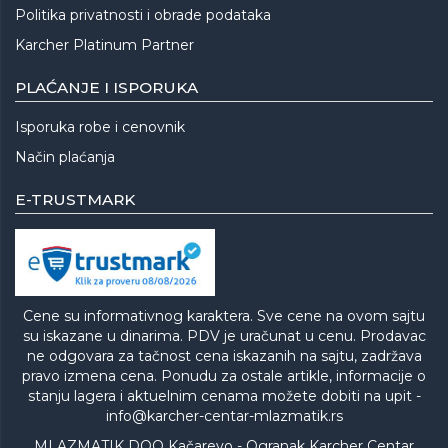
Politika privatnosti i obrade podataka
Karcher Platinum Partner
PLAĆANJE I ISPORUKA
Isporuka robe i cenovnik
Način plaćanja
E-TRUSTMARK
Cene su informativnog karaktera. Sve cene na ovom sajtu
su iskazane u dinarima. PDV je uračunat u cenu. Prodavac
ne odgovara za tačnost cena iskazanih na sajtu, zadržava
pravo izmena cena. Ponudu za ostale artikle, informacije o
stanju lagera i aktuelnim cenama možete dobiti na upit -
info@karcher-centar-mlazmatik.rs
MLAZMATIK DOO Kačarevo - Ogranak Karcher Centar