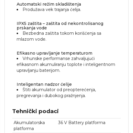
Automatski režim skladištenja
Produžava vek trajanja ćelija.
IPX5 zaštita – zaštita od nekontrolisanog
prskanja vode
Bezbedna zaštita tokom korišćenja sa
mlazom vode.
Efikasno upravljanje temperaturom
Vrhunske performanse zahvaljujući
efikasnom akumuliranju toplote i inteligentnom
upravljanju baterijom.
Inteligentan nadzor ćelije
Štiti akumulator od preopterećenja,
pregrevanja i dubokog pražnjenja.
Tehnički podaci
Akumulatorska
36 V Battery platforma
platforma