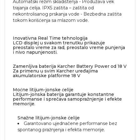
Automatski režim skladištenja - Produžava vek
trajanja ćelija. IPX5 zaštita – zaštita od
nekontrolisanog prskanja vode - Bezbedna zaštita
tokom korišćenja sa mlazom vode.
Inovativna Real Time tehnologija
LCD displej u svakom trenutku prikazuje
preostalo vreme za rad, preostalo vreme punjenja
i nivo napunjenosti.
Zamenljiva baterija Karcher Battery Power od 18 V
Za primenu u svim Karcher uređajima
akumulatorske platforme 18 V
Moćne litijum-jonske ćelije
Litijum-jonska baterija garantuje konstantne
performanse i sprečava samopražnjenje i efekte
memorije.
Snažne litijum-jonske ćelije
Garantovano ujednačene performanse bez
spontanog pražnjenja i efekta memorije.