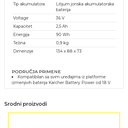
Tip akumulatora
Litijum jonska akumulatorska
baterija
Voltage
36 V
Kapacitet
2,5 Ah
Energija
90 Wh
Težina
0,9 kg
Dimenzije
134 x 88 x 73
PODRUČJA PRIMENE
Kompatibilan sa svim uređajima iz platforme
izmenjivih baterija Karcher Battery Power od 18 V
Srodni proizvodi