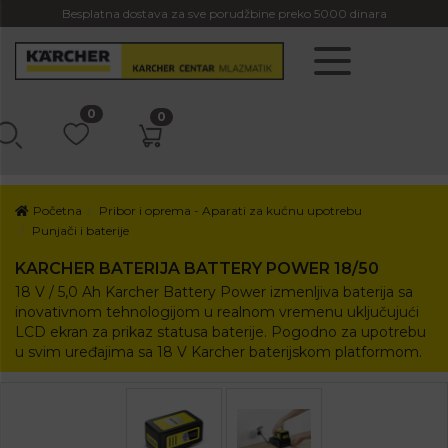
Besplatna dostava za sve porudžbine preko 5000 dinara
0
0
Početna
Pribor i oprema - Aparati za kućnu upotrebu
Punjači i baterije
KARCHER BATERIJA BATTERY POWER 18/50
18 V / 5,0 Ah Karcher Battery Power izmenljiva baterija sa
inovativnom tehnologijom u realnom vremenu uključujući
LCD ekran za prikaz statusa baterije. Pogodno za upotrebu
u svim uređajima sa 18 V Karcher baterijskom platformom.