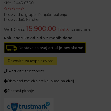
Šifra: 2.445-035.0
Proizvod iz grupe:
Punjači i baterije
Proizvođač:
Karcher
15.900,00
RSD.
WebCena:
sa pdv-om.
Rok isporuke od 3 do 7 radnih dana
Dostava za ovaj artikl je besplatna!
Pozovite za raspoloživost
Poručite telefonom
Obavesti me ako artikal bude na akciji
Postavi pitanje