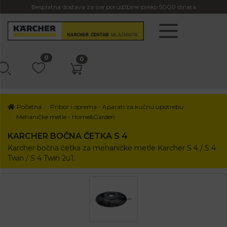
Besplatna dostava za sve porudžbine preko 5000 dinara
0
0
Početna
Pribor i oprema - Aparati za kućnu upotrebu
Mehaničke metle - Home&Garden
KARCHER BOČNA ČETKA S 4
Karcher bočna četka za mehaničke metle Karcher S 4 / S 4
Twin / S 4 Twin 2u1.