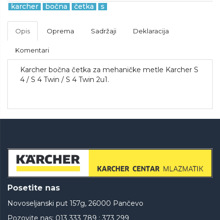
karcher
bočna
četka
s
Opis
Oprema
Sadržaji
Deklaracija
Komentari
Karcher bočna četka za mehaničke metle Karcher S
4 / S 4 Twin / S 4 Twin 2u1.
Posetite nas
Novoseljanski put 157g, 26000 Pančevo
Pozovite nas: 013 333 789 ; 373 299