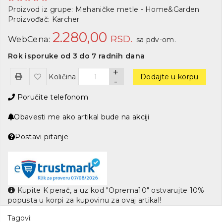
Proizvod iz grupe:
Mehaničke metle - Home&Garden
Proizvođač:
Karcher
2.280,00
RSD.
WebCena:
sa pdv-om.
Rok isporuke od 3 do 7 radnih dana
+
Količina
Dodajte u korpu
-
Poručite telefonom
Obavesti me ako artikal bude na akciji
Postavi pitanje
Kupite K perač, a uz kod "Oprema10" ostvarujte 10%
popusta u korpi za kupovinu za ovaj artikal!
Tagovi: