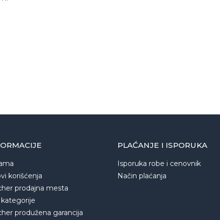
FORMACIJE
PLAĆANJE I ISPORUKA
ama
Isporuka robe i cenovnik
vi korišćenja
Način plaćanja
cher prodajna mesta
 kategorije
cher produžena garancija