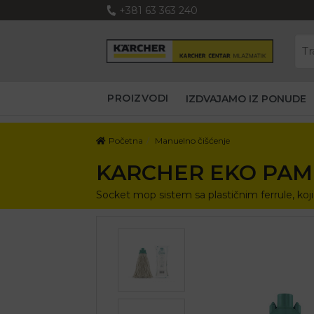
+381 63 363 240
PROIZVODI
IZDVAJAMO IZ PONUDE
Početna
Manuelno čišćenje
KARCHER EKO PAMU
Socket mop sistem sa plastičnim ferrule, koji s