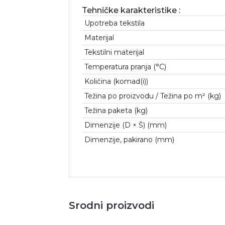
Tehničke karakteristike :
Upotreba tekstila
Materijal
Tekstilni materijal
Temperatura pranja (°C)
Količina (komad(i))
Težina po proizvodu / Težina po m² (kg)
Težina paketa (kg)
Dimenzije (D × Š) (mm)
Dimenzije, pakirano (mm)
Srodni proizvodi