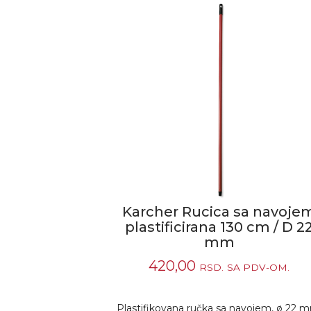
Karcher Rucica sa navoje
plastificirana 130 cm / D 2
mm
420,00
RSD.
SA PDV-OM.
Plastifikovana ručka sa navojem, ø 22 