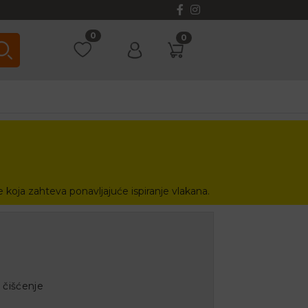
0
0
ne koja zahteva ponavljajuće ispiranje vlakana.
čišćenje