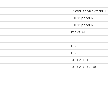
Tekstil za višekratnu 
100% pamuk
100% pamuk
maks. 60
1
0,3
0,3
300 x 100
300 x 100 x 100