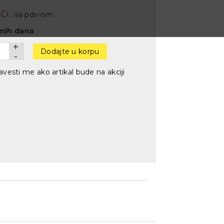
D.
sa pdv-om.
dnih dana
+
Dodajte u korpu
-
vesti me ako artikal bude na akciji