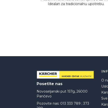
Idealan za tradicionalnu upotrebu.
IN
O n
Posetite nas
Uslo
Novoseljanski put 157g, 26000
Kar
Pančevo
Sve
Pozovite nas: 013 333 789 ; 373
Kar