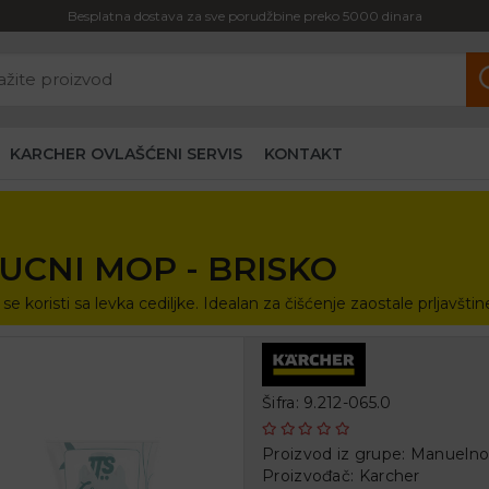
Besplatna dostava za sve porudžbine preko 5000 dinara
KARCHER OVLAŠĆENI SERVIS
KONTAKT
CNI MOP - BRISKO
e koristi sa levka cediljke. Idealan za čišćenje zaostale prljavšti
Šifra: 9.212-065.0
Proizvod iz grupe:
Manuelno 
Proizvođač:
Karcher