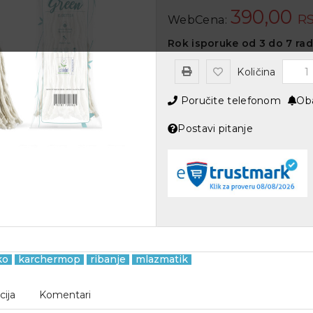
390,00
RS
WebCena:
Rok isporuke od 3 do 7 ra
Količina
Poručite telefonom
Oba
Postavi pitanje
ko
karchermop
ribanje
mlazmatik
cija
Komentari