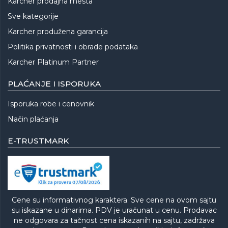
Karcher prodajna mesta
Sve kategorije
Karcher produžena garancija
Politika privatnosti i obrade podataka
Karcher Platinum Partner
PLAĆANJE I ISPORUKA
Isporuka robe i cenovnik
Način plaćanja
E-TRUSTMARK
Cene su informativnog karaktera. Sve cene na ovom sajtu
su iskazane u dinarima. PDV je uračunat u cenu. Prodavac
ne odgovara za tačnost cena iskazanih na sajtu, zadržava