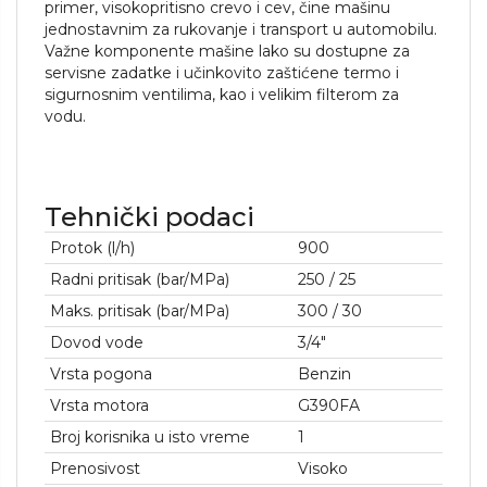
primer, visokopritisno crevo i cev, čine mašinu
jednostavnim za rukovanje i transport u automobilu.
Važne komponente mašine lako su dostupne za
servisne zadatke i učinkovito zaštićene termo i
sigurnosnim ventilima, kao i velikim filterom za
vodu.
Tehnički podaci
Protok (l/h)
900
Radni pritisak (bar/MPa)
250 / 25
Maks. pritisak (bar/MPa)
300 / 30
Dovod vode
3/4″
Vrsta pogona
Benzin
Vrsta motora
G390FA
Broj korisnika u isto vreme
1
Prenosivost
Visoko