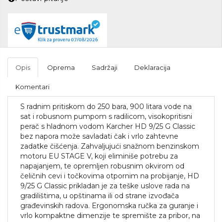
Opis
Oprema
Sadržaji
Deklaracija
Komentari
S radnim pritiskom do 250 bara, 900 litara vode na
sat i robusnom pumpom s radilicom, visokopritisni
perač s hladnom vodom Karcher HD 9/25 G Classic
bez napora može savladati čak i vrlo zahtevne
zadatke čišćenja. Zahvaljujući snažnom benzinskom
motoru EU STAGE V, koji eliminiše potrebu za
napajanjem, te opremljen robusnim okvirom od
čeličnih cevi i točkovima otpornim na probijanje, HD
9/25 G Classic prikladan je za teške uslove rada na
gradilištima, u opštinama ili od strane izvođača
građevinskih radova. Ergonomska ručka za guranje i
vrlo kompaktne dimenzije te spremište za pribor, na