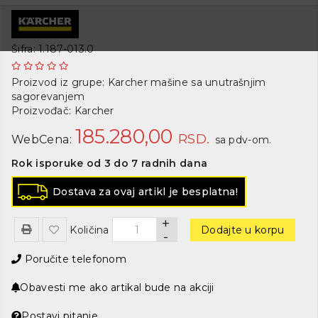
Šifra: 1.187-013.0
Proizvod iz grupe:
Karcher mašine sa unutrašnjim
sagorevanjem
Proizvođač:
Karcher
185.280,00
RSD.
WebCena:
sa pdv-om.
Rok isporuke od 3 do 7 radnih dana
Dostava za ovaj artikl je besplatna!
+
Količina
Dodajte u korpu
-
Poručite telefonom
Obavesti me ako artikal bude na akciji
Postavi pitanje