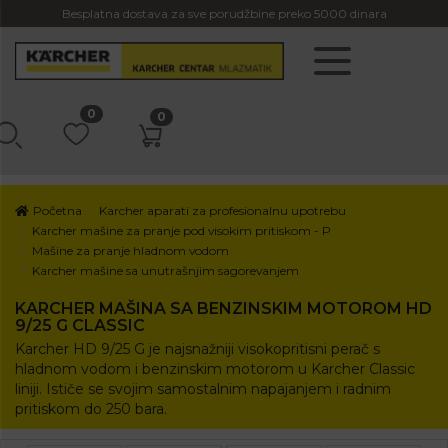
Besplatna dostava za sve porudžbine preko 5000 dinara
0
0
Početna
Karcher aparati za profesionalnu upotrebu
Karcher mašine za pranje pod visokim pritiskom - P
Mašine za pranje hladnom vodom
Karcher mašine sa unutrašnjim sagorevanjem
KARCHER MAŠINA SA BENZINSKIM MOTOROM HD
9/25 G CLASSIC
Karcher HD 9/25 G je najsnažniji visokopritisni perač s
hladnom vodom i benzinskim motorom u Karcher Classic
liniji. Ističe se svojim samostalnim napajanjem i radnim
pritiskom do 250 bara.