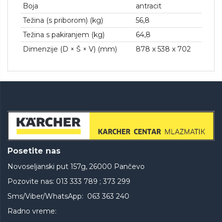
Boja
antracit
Težina (s priborom) (kg)
56,8
Težina s pakiranjem (kg)
64,8
Dimenzije (D × Š × V) (mm)
878 x 538 x 702
Posetite nas
Novoseljanski put 157g, 26000 Pančevo
Pozovite nas: 013 333 789 ; 373 299
Sms/Viber/WhatsApp: 063 363 240
Radno vreme: