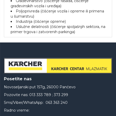
Građevinarstvo (čišćenje fasada, čišćenje
građevinskih vozila i uređaja)
Poljoprivreda (čišćenje vozila i opreme ili primena
u šumarstvu)
Industrija (čišćenje opreme)
Uslužne delatnosti (čišćenje spoljašnjih sektora, na
primer trgova i zatvorenih parkinga)
Posetite nas
Novoseljanski put 157g, 26000 Pančevo
Pozovite nas: 013 333 789 ; 373 299
Sms/Viber/WhatsApp: 063 363 240
Radno vreme: