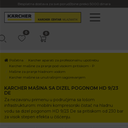
Besplatna dostava za sve porudžbine preko 5000 dinara
0
0
Početna
Karcher aparati za profesionalnu upotrebu
Karcher mašine za pranje pod visokim pritiskom - P
Mašine za pranje hladnom vodom
Karcher mašine sa unutrašnjim sagorevanjem
KARCHER MAŠINA SA DIZEL POGONOM HD 9/23
DE
Za nezavisnu primenu u područjima sa lošom
infrastrukturom: mobilni kompresorski čistač na hladnu
vodu sa dizel pogonom HD 9/23 De sa pritiskom od 230 bar
za visok stepen efekta u čišćenju.