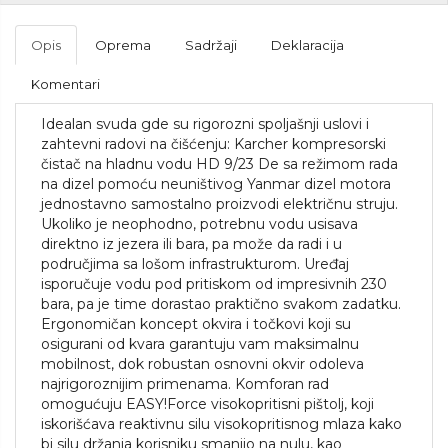
Opis
Oprema
Sadržaji
Deklaracija
Komentari
Idealan svuda gde su rigorozni spoljašnji uslovi i
zahtevni radovi na čišćenju: Karcher kompresorski
čistač na hladnu vodu HD 9/23 De sa režimom rada
na dizel pomoću neuništivog Yanmar dizel motora
jednostavno samostalno proizvodi električnu struju.
Ukoliko je neophodno, potrebnu vodu usisava
direktno iz jezera ili bara, pa može da radi i u
područjima sa lošom infrastrukturom. Uređaj
isporučuje vodu pod pritiskom od impresivnih 230
bara, pa je time dorastao praktično svakom zadatku.
Ergonomičan koncept okvira i točkovi koji su
osigurani od kvara garantuju vam maksimalnu
mobilnost, dok robustan osnovni okvir odoleva
najrigoroznijim primenama. Komforan rad
omogućuju
EASY!Force
visokopritisni pištolj, koji
iskorišćava reaktivnu silu visokopritisnog mlaza kako
bi silu držanja korisniku smanjio na nulu, kao