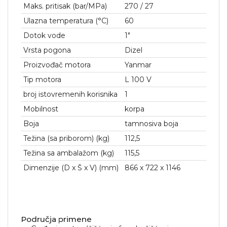
Maks. pritisak (bar/MPa)
270 / 27
Ulazna temperatura (°C)
60
Dotok vode
1″
Vrsta pogona
Dizel
Proizvođač motora
Yanmar
Tip motora
L 100 V
broj istovremenih korisnika
1
Mobilnost
korpa
Boja
tamnosiva boja
Težina (sa priborom) (kg)
112,5
Težina sa ambalažom (kg)
115,5
Dimenzije (D x Š x V) (mm)
866 x 722 x 1146
Područja primene