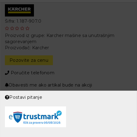
Šifra: 1.187-907.0
Proizvod iz grupe:
Karcher mašine sa unutrašnjim
sagorevanjem
Proizvođač:
Karcher
Pozovite za cenu
Poručite telefonom
Obavesti me ako artikal bude na akciji
Postavi pitanje