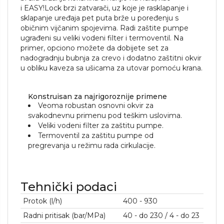
i
EASY!Lock
brzi zatvarači, uz koje je rasklapanje i
sklapanje uređaja pet puta brže u poređenju s
običnim vijčanim spojevima. Radi zaštite pumpe
ugrađeni su veliki vodeni filter i termoventil. Na
primer, opciono možete da dobijete set za
nadogradnju bubnja za crevo i dodatno zaštitni okvir
u obliku kaveza sa ušicama za utovar pomoću krana.
Konstruisan za najrigoroznije primene
Veoma robustan osnovni okvir za
svakodnevnu primenu pod teškim uslovima.
Veliki vodeni filter za zaštitu pumpe.
Termoventil za zaštitu pumpe od
pregrevanja u režimu rada cirkulacije.
Tehnički podaci
Protok (l/h)
400 - 930
Radni pritisak (bar/MPa)
40 - do 230 / 4 - do 23