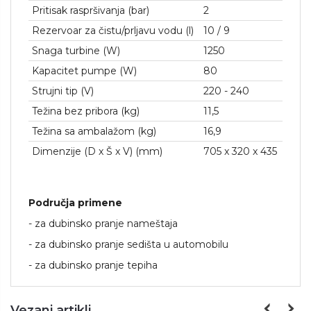
Pritisak raspršivanja (bar)
2
Rezervoar za čistu/prljavu vodu (l)
10 / 9
Snaga turbine (W)
1250
Kapacitet pumpe (W)
80
Strujni tip (V)
220 - 240
Težina bez pribora (kg)
11,5
Težina sa ambalažom (kg)
16,9
Dimenzije (D x Š x V) (mm)
705 x 320 x 435
Područja primene
- za dubinsko pranje nameštaja
- za dubinsko pranje sedišta u automobilu
- za dubinsko pranje tepiha
Vezani artikli