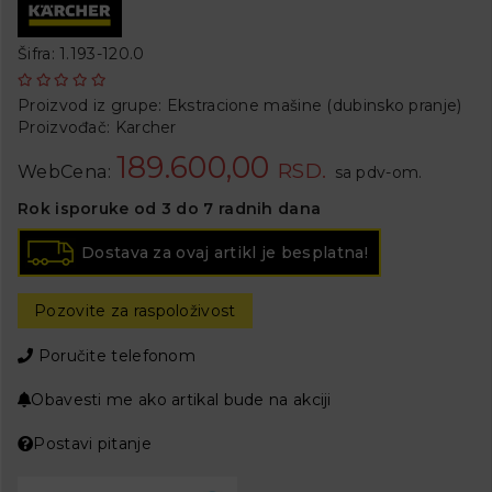
Šifra: 1.193-120.0
Proizvod iz grupe:
Ekstracione mašine (dubinsko pranje)
Proizvođač:
Karcher
189.600,00
RSD.
WebCena:
sa pdv-om.
Rok isporuke od 3 do 7 radnih dana
Dostava za ovaj artikl je besplatna!
Pozovite za raspoloživost
Poručite telefonom
Obavesti me ako artikal bude na akciji
Postavi pitanje