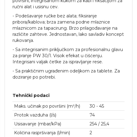
površini, integrisanom kukom za kabl i fiksacijom za
ručni alat i usisnu cev.
- Podešavanje ručke bez alata; fiksiranje
pribora/kablova; brza zamena podne mlaznice
mlaznicom za tapacirung. Brzo prilagođavanje na
različite zahteve. Jednostavan, lako savladiv koncept
rukovanja.
- Sa integrisanim priključkom za profesionalnu glavu
za pranje PW 30/1. Visok efekat u čišćenju.
Integrisani valjak četke za ispravljanje rese.
- Sa praktičnim ugrađenim odeljkom za tablete. Za
doziranje po potrebi.
Tehnički podaci
Maks. učinak po površini (m²/h)
30 - 45
Protok vazduha (l/s)
74
Usisavanje (mbar/kPa)
254 / 25,4
Količina raspršivanja (l/min)
2