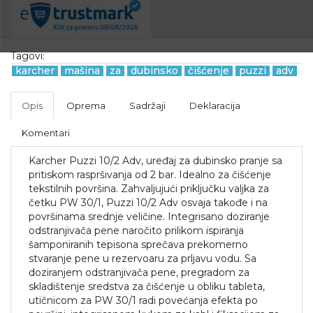
Tagovi:
karcher
mašina
za
dubinsko
čišćenje
puzzi
adv
Opis
Oprema
Sadržaji
Deklaracija
Komentari
Karcher Puzzi 10/2 Adv, uređaj za dubinsko pranje sa
pritiskom raspršivanja od 2 bar. Idealno za čišćenje
tekstilnih površina. Zahvaljujući priključku valjka za
četku PW 30/1, Puzzi 10/2 Adv osvaja takođe i na
površinama srednje veličine. Integrisano doziranje
odstranjivača pene naročito prilikom ispiranja
šamponiranih tepisona sprečava prekomerno
stvaranje pene u rezervoaru za prljavu vodu. Sa
doziranjem odstranjivača pene, pregradom za
skladištenje sredstva za čišćenje u obliku tableta,
utičnicom za PW 30/1 radi povećanja efekta po