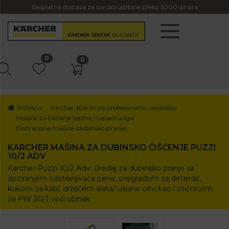
Besplatna dostava za sve porudžbine preko 5000 dinara
0
0
Početna
Karcher aparati za profesionalnu upotrebu
Mašine za čišćenje tepiha / tapacirunga
Ekstracione mašine (dubinsko pranje)
KARCHER MAŠINA ZA DUBINSKO ČIŠĆENJE PUZZI
10/2 ADV
Karcher Puzzi 10/2 Adv: Uređaj za dubinsko pranje sa
doziranjem odstranjivača pene, pregradom za deterdž.,
kukom za kabl, držačem alata/ usisne cevi kao i utičnicom
za PW 30/1 veći učinak.