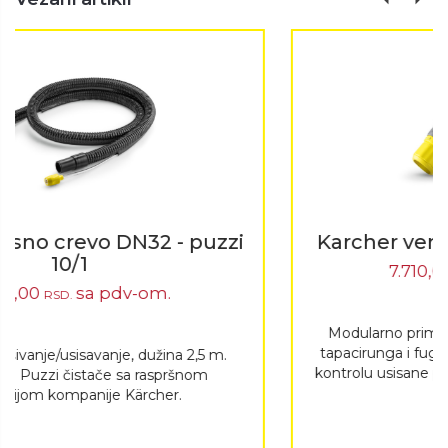
Karcher ventil ručica za Puzzi 10/1
7.710,00
sa pdv-om.
RSD.
Modularno primeniva drška za mlaznicu poda,
tapacirunga i fuge. Sa integrisanim prozorom za
kontrolu usisane prljavštine. Priključci za raspršno i
usisno crevo.