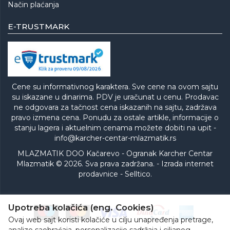
Način plaćanja
E-TRUSTMARK
Cene su informativnog karaktera. Sve cene na ovom sajtu
su iskazane u dinarima. PDV je uračunat u cenu. Prodavac
ne odgovara za tačnost cena iskazanih na sajtu, zadržava
pravo izmena cena. Ponudu za ostale artikle, informacije o
stanju lagera i aktuelnim cenama možete dobiti na upit -
info@karcher-centar-mlazmatik.rs
MLAZMATIK DOO Kačarevo - Ogranak Karcher Centar
Mlazmatik © 2026. Sva prava zadržana. -
Izrada internet
prodavnice
-
Selltico.
Upotreba kolačića (eng. Cookies)
Ovaj web sajt koristi kolačiće u cilju unapređenja pretrage,
analize saobraćaja, personalizacije sadržaja i ciljanog