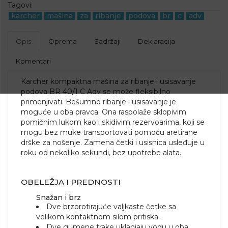
Tagovi:
karcher
mašina
za
ribanje
podova
br
c
adv
Opis
Oprema
Sadržaji
Deklaracija
Komentari
Karcher kompaktna mašina za ribanje i usisavanje
podova BR 40/1 C Adv se može fleksibilno
primenjivati. Bešumno ribanje i usisavanje je
moguće u oba pravca. Ona raspolaže sklopivim
pomičnim lukom kao i skidivim rezervoarima, koji se
mogu bez muke transportovati pomoću aretirane
drške za nošenje. Zamena četki i usisnica usleđuje u
roku od nekoliko sekundi, bez upotrebe alata.
OBELEŽJA I PREDNOSTI
Snažan i brz
Dve brzorotirajuće valjkaste četke sa
velikom kontaktnom silom pritiska.
Dve gumene trake uklanjaju vodu u oba