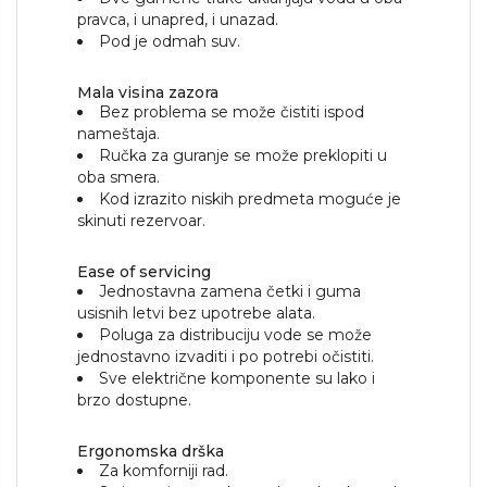
pravca, i unapred, i unazad.
Pod je odmah suv.
Mala visina zazora
Bez problema se može čistiti ispod
nameštaja.
Ručka za guranje se može preklopiti u
oba smera.
Kod izrazito niskih predmeta moguće je
skinuti rezervoar.
Ease of servicing
Jednostavna zamena četki i guma
usisnih letvi bez upotrebe alata.
Poluga za distribuciju vode se može
jednostavno izvaditi i po potrebi očistiti.
Sve električne komponente su lako i
brzo dostupne.
Ergonomska drška
Za komforniji rad.