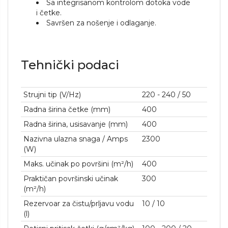
Sa integrisanom kontrolom dotoka vode
i četke.
Savršen za nošenje i odlaganje.
Tehnički podaci
Strujni tip (V/
Hz
)
220 - 240 / 50
Radna širina četke (mm)
400
Radna širina, usisavanje (mm)
400
Nazivna ulazna snaga / Amps
2300
(W)
Maks. učinak po površini (m²/h)
400
Praktičan površinski učinak
300
(m²/h)
Rezervoar za čistu/prljavu vodu
10 / 10
(l)