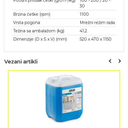
Potisni pritisak četki (g/cm²/kg)
100 - 200 / 20 -
30
Brzina četke (rpm)
1100
Vrsta pogona
Mrežni režim rada
Težina sa ambalažom (kg)
41,2
Dimenzije (D x Š x V) (mm)
520 x 470 x 1150
Vezani artikli