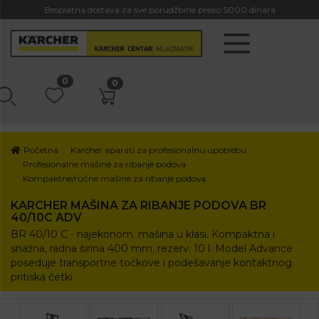
Besplatna dostava za sve porudžbine preko 5000 dinara
0
0
Početna
Karcher aparati za profesionalnu upotrebu
Profesionalne mašine za ribanje podova
Kompaktne/ručne mašine za ribanje podova
KARCHER MAŠINA ZA RIBANJE PODOVA BR
40/10C ADV
BR 40/10 C - najekonom. mašina u klasi. Kompaktna i
snažna, radna širina 400 mm, rezerv. 10 l. Model Advance
poseduje transportne točkove i podešavanje kontaktnog
pritiska četki.