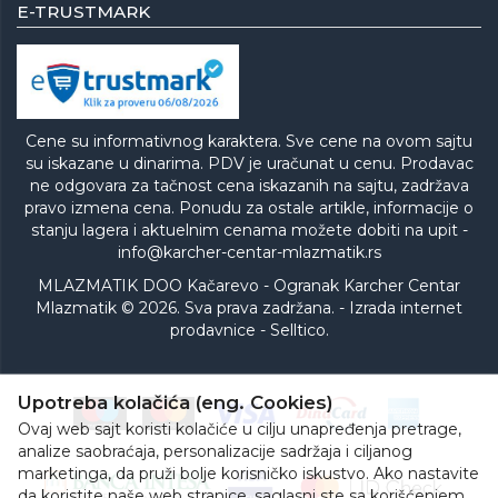
E-TRUSTMARK
Cene su informativnog karaktera. Sve cene na ovom sajtu
su iskazane u dinarima. PDV je uračunat u cenu. Prodavac
ne odgovara za tačnost cena iskazanih na sajtu, zadržava
pravo izmena cena. Ponudu za ostale artikle, informacije o
stanju lagera i aktuelnim cenama možete dobiti na upit -
info@karcher-centar-mlazmatik.rs
MLAZMATIK DOO Kačarevo - Ogranak Karcher Centar
Mlazmatik © 2026. Sva prava zadržana. -
Izrada internet
prodavnice
-
Selltico.
Upotreba kolačića (eng. Cookies)
Ovaj web sajt koristi kolačiće u cilju unapređenja pretrage,
analize saobraćaja, personalizacije sadržaja i ciljanog
marketinga, da pruži bolje korisničko iskustvo. Ako nastavite
da koristite naše web stranice, saglasni ste sa korišćenjem