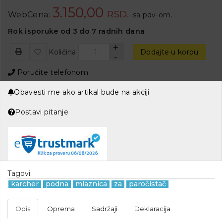
3.150,00
RSD.
WebCena:
sa pdv-om.
Rok isporuke od 3 do 7 radnih dana
+
Količina
Dodajte u korpu
-
Poručite telefonom
Obavesti me ako artikal bude na akciji
Postavi pitanje
Tagovi:
karcher
podna
mlaznica
za
paročistač
Opis
Oprema
Sadržaji
Deklaracija