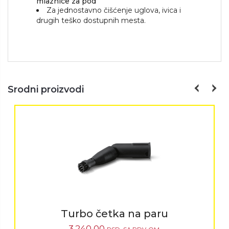
mlaznice za pod
Za jednostavno čišćenje uglova, ivica i
drugih teško dostupnih mesta.
Srodni proizvodi
Turbo četka na paru
3.240,00