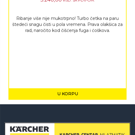
RSD.
SA PDV-OM.
Ribanje više nije mukotrpno! Turbo četka na paru
štedeći snagu čisti u pola vremena. Prava olakšica za
rad, naročito kod čišćenja fuga i ćoškova.
U KORPU