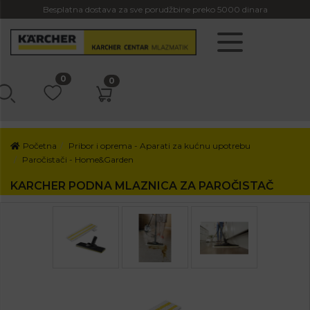
Besplatna dostava za sve porudžbine preko 5000 dinara
0
0
Početna
Pribor i oprema - Aparati za kućnu upotrebu
Paročistači - Home&Garden
KARCHER PODNA MLAZNICA ZA PAROČISTAČ