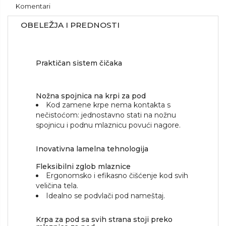
Komentari
OBELEŽJA I PREDNOSTI
Praktičan sistem čičaka
Nožna spojnica na krpi za pod
Kod zamene krpe nema kontakta s
nečistoćom: jednostavno stati na nožnu
spojnicu i podnu mlaznicu povući nagore.
Inovativna lamelna tehnologija
Fleksibilni zglob mlaznice
Ergonomsko i efikasno čišćenje kod svih
veličina tela.
Idealno se podvlači pod nameštaj.
Krpa za pod sa svih strana stoji preko