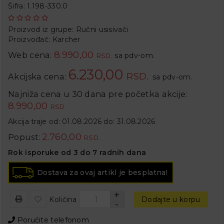
Šifra: 1.198-330.0
Proizvod iz grupe:
Ručni usisivači
Proizvođač:
Karcher
8.990,00
Web cena:
sa pdv-om.
RSD.
6.230,00
RSD.
Akcijska cena:
sa pdv-om.
Najniža cena u 30 dana pre početka akcije:
8.990,00
RSD.
Akcija traje od: 01.08.2026 do: 31.08.2026
2.760,00
Popust:
RSD.
Rok isporuke od 3 do 7 radnih dana
Dostava za ovaj artikl je besplatna!
+
Količina
Dodajte u korpu
-
Poručite telefonom