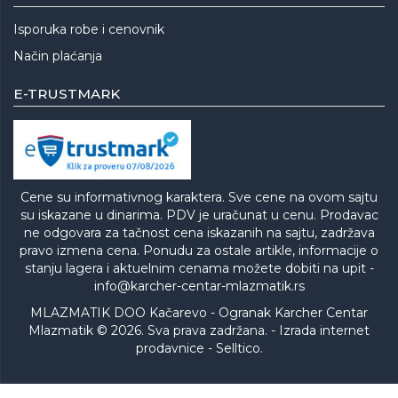
Isporuka robe i cenovnik
Način plaćanja
E-TRUSTMARK
Cene su informativnog karaktera. Sve cene na ovom sajtu
su iskazane u dinarima. PDV je uračunat u cenu. Prodavac
ne odgovara za tačnost cena iskazanih na sajtu, zadržava
pravo izmena cena. Ponudu za ostale artikle, informacije o
stanju lagera i aktuelnim cenama možete dobiti na upit -
info@karcher-centar-mlazmatik.rs
MLAZMATIK DOO Kačarevo - Ogranak Karcher Centar
Mlazmatik © 2026. Sva prava zadržana. -
Izrada internet
prodavnice
-
Selltico.