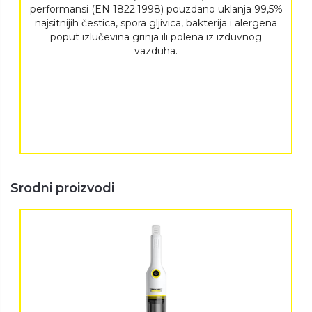
performansi (EN 1822:1998) pouzdano uklanja 99,5%
najsitnijih čestica, spora gljivica, bakterija i alergena
poput izlučevina grinja ili polena iz izduvnog
vazduha.
Srodni proizvodi