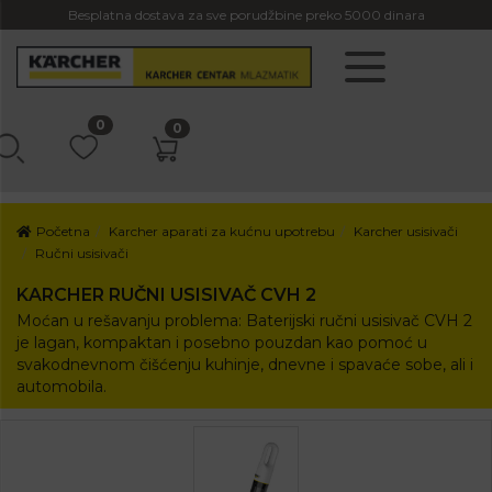
Besplatna dostava za sve porudžbine preko 5000 dinara
0
0
Početna
Karcher aparati za kućnu upotrebu
Karcher usisivači
Ručni usisivači
KARCHER RUČNI USISIVAČ CVH 2
Moćan u rešavanju problema: Baterijski ručni usisivač CVH 2
je lagan, kompaktan i posebno pouzdan kao pomoć u
svakodnevnom čišćenju kuhinje, dnevne i spavaće sobe, ali i
automobila.