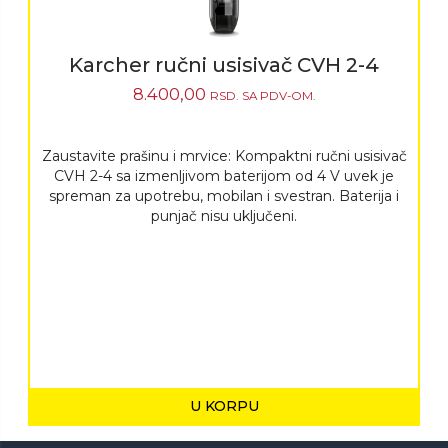
Karcher ručni usisivač CVH 2-4
8.400,00
RSD.
SA PDV-OM.
Zaustavite prašinu i mrvice: Kompaktni ručni usisivač
CVH 2-4 sa izmenljivom baterijom od 4 V uvek je
spreman za upotrebu, mobilan i svestran. Baterija i
punjač nisu uključeni.
U KORPU