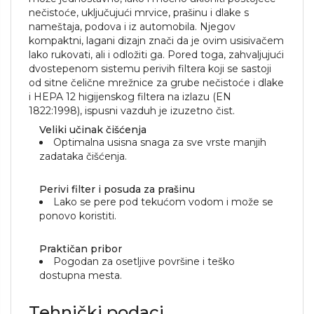
nečistoće, uključujući mrvice, prašinu i dlake s
nameštaja, podova i iz automobila. Njegov
kompaktni, lagani dizajn znači da je ovim usisivačem
lako rukovati, ali i odložiti ga. Pored toga, zahvaljujući
dvostepenom sistemu perivih filtera koji se sastoji
od sitne čelične mrežnice za grube nečistoće i dlake
i HEPA 12 higijenskog filtera na izlazu (EN
1822:1998), ispusni vazduh je izuzetno čist.
Veliki učinak čišćenja
Optimalna usisna snaga za sve vrste manjih
zadataka čišćenja.
Perivi filter i posuda za prašinu
Lako se pere pod tekućom vodom i može se
ponovo koristiti.
Praktičan pribor
Pogodan za osetljive površine i teško
dostupna mesta.
Tehnički podaci