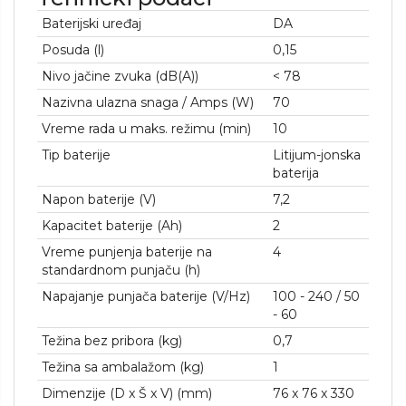
Baterijski uređaj
DA
Posuda (l)
0,15
Nivo jačine zvuka (dB(A))
< 78
Nazivna ulazna snaga / Amps (W)
70
Vreme rada u maks. režimu (min)
10
Tip baterije
Litijum-jonska
baterija
Napon baterije (V)
7,2
Kapacitet baterije (Ah)
2
Vreme punjenja baterije na
4
standardnom punjaču (h)
Napajanje punjača baterije (V/
Hz
)
100 - 240 / 50
- 60
Težina bez pribora (kg)
0,7
Težina sa ambalažom (kg)
1
Dimenzije (D x Š x V) (mm)
76 x 76 x 330