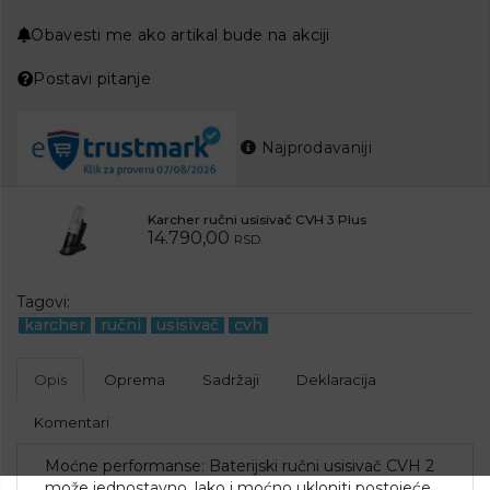
Obavesti me ako artikal bude na akciji
Postavi pitanje
Najprodavaniji
Karcher ručni usisivač CVH 3 Plus
14.790,00
RSD.
Tagovi:
karcher
ručni
usisivač
cvh
Opis
Oprema
Sadržaji
Deklaracija
Komentari
Moćne performanse: Baterijski ručni usisivač CVH 2
može jednostavno, lako i moćno ukloniti postojeće