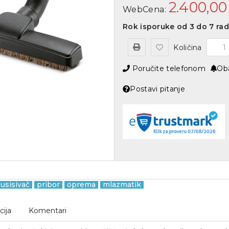
2.400,0
WebCena:
Rok isporuke od 3 do 7 ra
Količina
Poručite telefonom
Oba
Postavi pitanje
usisivač
pribor
oprema
mlazmatik
cija
Komentari