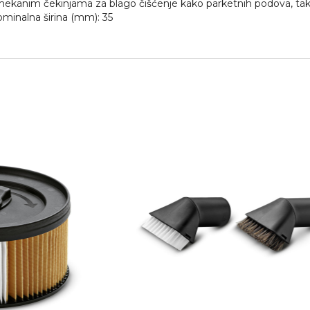
ekanim čekinjama za blago čišćenje kako parketnih podova, tako i
minalna širina (mm): 35