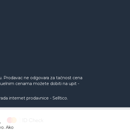
nu. Prodavac ne odgovara za tačnost cena
aktuelnim cenama možete dobiti na upit -
rada internet prodavnice
-
Selltico.
,
tvo. Ako