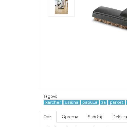
Tagovi:
karcher
usisna
papuča
za
parket
Opis
Oprema
Sadržaji
Deklara