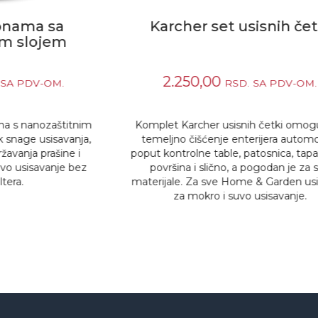
Karcher set usisnih četki
2.250,00
RSD.
SA PDV-OM.
nim
Komplet Karcher usisnih četki omogućava
ja,
temeljno čišćenje enterijera automobila,
poput kontrolne table, patosnica, tapaciranih
ez
površina i slično, a pogodan je za sve
materijale. Za sve Home & Garden usisivače
za mokro i suvo usisavanje.