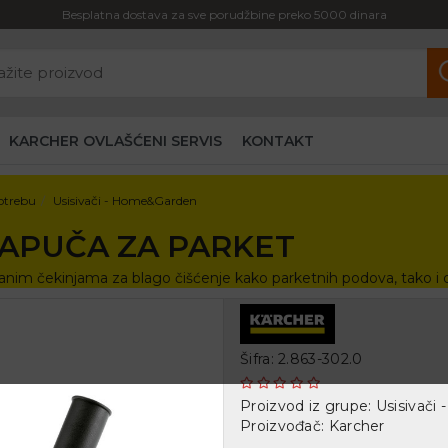
Besplatna dostava za sve porudžbine preko 5000 dinara
KARCHER OVLAŠĆENI SERVIS
KONTAKT
otrebu
Usisivači - Home&Garden
PAPUČA ZA PARKET
nim čekinjama za blago čišćenje kako parketnih podova, tako i dr
Šifra: 2.863-302.0
Proizvod iz grupe:
Usisivači
Proizvođač:
Karcher