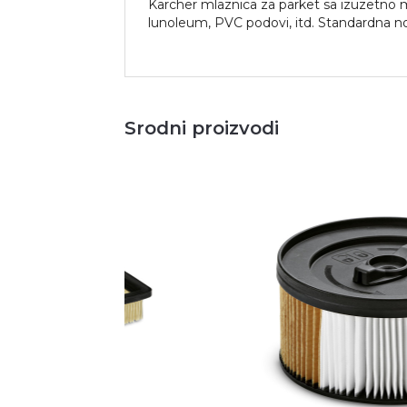
Karcher mlaznica za parket sa izuzetno m
lunoleum, PVC podovi, itd. Standardna no
Srodni proizvodi