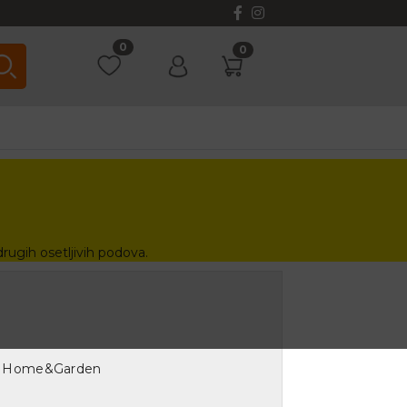
0
0
ugih osetljivih podova.
 - Home&Garden