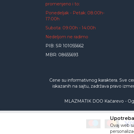
promenjeno i to:
Ponedeljak - Petak: 08:00h-
17:00h
Subota: 09:00h - 14:00h
Nedeljom ne radimo
PIB: SR 101055662
MBR: 08655693
Cene su informativnog karaktera. Sve ce
iskazanih na sajtu, zadržava pravo izme
MLAZMATIK DOO Kačarevo - Ogran
Upotreba 
Ovaj web saj
personalizac