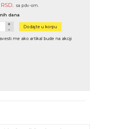
0
RSD.
sa pdv-om.
dnih dana
+
Dodajte u korpu
-
vesti me ako artikal bude na akciji