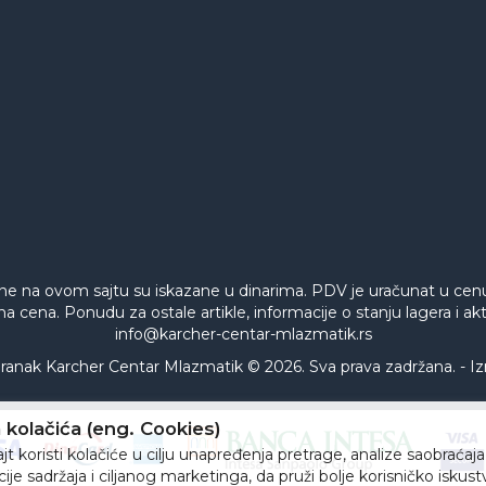
ne na ovom sajtu su iskazane u dinarima. PDV je uračunat u ce
na cena. Ponudu za ostale artikle, informacije o stanju lagera i 
info@karcher-centar-mlazmatik.rs
ak Karcher Centar Mlazmatik © 2026. Sva prava zadržana. -
Iz
kolačića (eng. Cookies)
t koristi kolačiće u cilju unapređenja pretrage, analize saobraćaja
ije sadržaja i ciljanog marketinga, da pruži bolje korisničko iskus