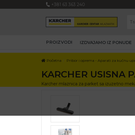
+381 63 363 240
PROIZVODI
IZDVAJAMO IZ PONUDE
Početna
Pribor i oprema - Aparati za kućnu up
KARCHER USISNA 
Karcher mlaznica za parket sa izuzetno meka