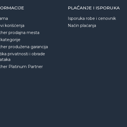
FORMACIJE
PLAĆANJE I ISPORUKA
ama
Isporuka robe i cenovnik
vi korišćenja
Način plaćanja
cher prodajna mesta
 kategorije
cher produžena garancija
tika privatnosti i obrade
ataka
cher Platinum Partner