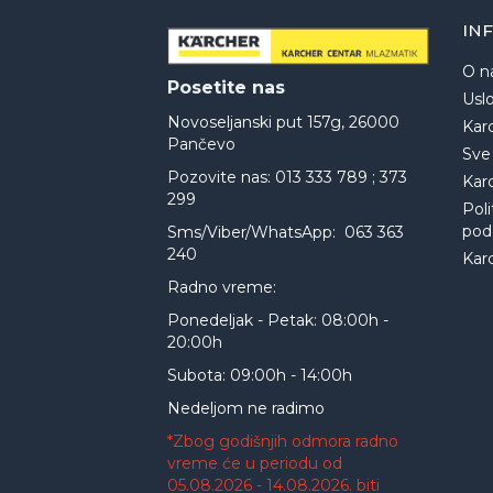
IN
O n
Posetite nas
Uslo
Novoseljanski put 157g, 26000
Kar
Pančevo
Sve
Pozovite nas: 013 333 789 ; 373
Kar
299
Poli
pod
Sms/Viber/WhatsApp: 063 363
240
Kar
Radno vreme:
Ponedeljak - Petak: 08:00h -
20:00h
Subota: 09:00h - 14:00h
Nedeljom ne radimo
*Zbog godišnjih odmora radno
vreme će u periodu od
05.08.2026 - 14.08.2026. biti