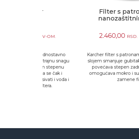
ter
Filter s patronama sa
nanozaštitnim slojem
2.460,00
 PDV-OM.
RSD.
SA PDV-OM.
a jednostavno
Karcher filter s patronama s nanozaštit
 dugotrajnu snagu
slojem smanjuje gubitak snage usisavan
 većem stepenu
povećava stepen zadržavanja prašine i
žava se čak i
omogućava mokro i suvo usisavanje b
usisivati i voda i
zamene filtera.
filtera.