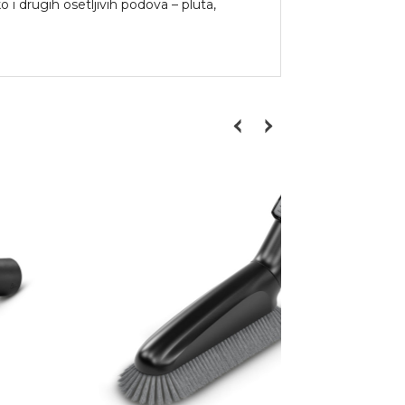
 drugih osetljivih podova – pluta,