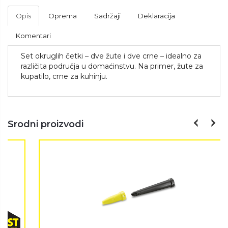
Opis
Oprema
Sadržaji
Deklaracija
Komentari
Set okruglih četki – dve žute i dve crne – idealno za
različita područja u domaćinstvu. Na primer, žute za
kupatilo, crne za kuhinju.
Srodni proizvodi