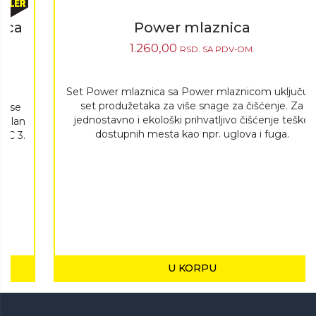
Power mlaznica
1.260,00
RSD.
SA PDV-OM.
Set Power mlaznica sa Power mlaznicom uključuje
set produžetaka za više snage za čišćenje. Za
jednostavno i ekološki prihvatljivo čišćenje teško
dostupnih mesta kao npr. uglova i fuga.
U KORPU