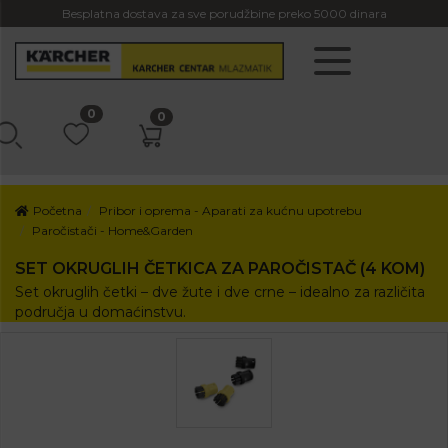
Besplatna dostava za sve porudžbine preko 5000 dinara
0
0
Početna
Pribor i oprema - Aparati za kućnu upotrebu
Paročistači - Home&Garden
SET OKRUGLIH ČETKICA ZA PAROČISTAČ (4 KOM)
Set okruglih četki – dve žute i dve crne – idealno za različita
područja u domaćinstvu.