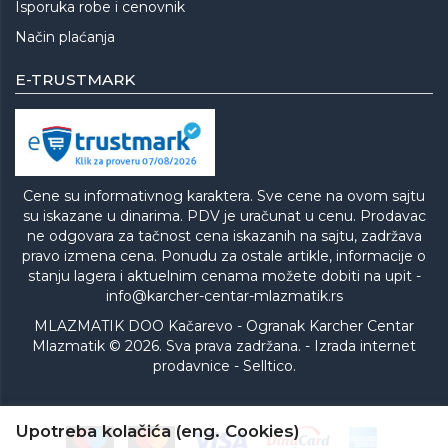
Isporuka robe i cenovnik
Način plaćanja
E-TRUSTMARK
Cene su informativnog karaktera. Sve cene na ovom sajtu
su iskazane u dinarima. PDV je uračunat u cenu. Prodavac
ne odgovara za tačnost cena iskazanih na sajtu, zadržava
pravo izmena cena. Ponudu za ostale artikle, informacije o
stanju lagera i aktuelnim cenama možete dobiti na upit -
info@karcher-centar-mlazmatik.rs
MLAZMATIK DOO Kačarevo - Ogranak Karcher Centar
Mlazmatik © 2026. Sva prava zadržana. -
Izrada internet
prodavnice
-
Selltico.
Upotreba kolačića (eng. Cookies)