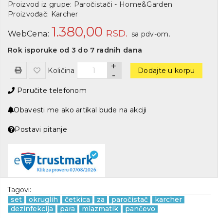
Proizvod iz grupe:
Paročistači - Home&Garden
Proizvođač:
Karcher
1.380,00
RSD.
WebCena:
sa pdv-om.
Rok isporuke od 3 do 7 radnih dana
+
Količina
Dodajte u korpu
-
Poručite telefonom
Obavesti me ako artikal bude na akciji
Postavi pitanje
Tagovi:
set
okruglih
četkica
za
paročistač
karcher
dezinfekcija
para
mlazmatik
pančevo