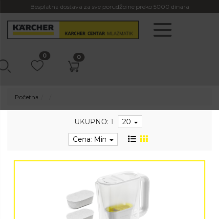
Besplatna dostava za sve porudžbine preko 5000 dinara
0
0
Početna
UKUPNO: 1
20
Cena: Min