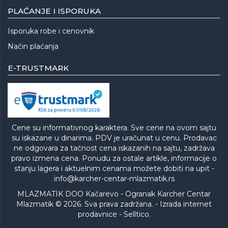
PLAĆANJE I ISPORUKA
Isporuka robe i cenovnik
Način plaćanja
E-TRUSTMARK
Cene su informativnog karaktera. Sve cene na ovom sajtu
su iskazane u dinarima. PDV je uračunat u cenu. Prodavac
ne odgovara za tačnost cena iskazanih na sajtu, zadržava
pravo izmena cena. Ponudu za ostale artikle, informacije o
stanju lagera i aktuelnim cenama možete dobiti na upit -
info@karcher-centar-mlazmatik.rs
MLAZMATIK DOO Kačarevo - Ogranak Karcher Centar
Mlazmatik © 2026. Sva prava zadržana. -
Izrada internet
prodavnice
-
Selltico.