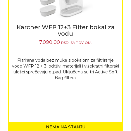
Karcher WFP 12+3 Filter bokal za
vodu
7.090,00
RSD.
SA PDV-OM.
Filtrirana voda bez muke s bokalom za filtriranje
vode WFP 12 + 3: održivi materijali i višekratni filterski
ulošci sprečavaju otpad. Uključena su tri Active Soft
Bag filtera.
NEMA NA STANJU