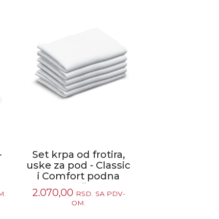
-
Set krpa od frotira,
uske za pod - Classic
i Comfort podna
papuča ...
2.070,00
M.
RSD.
SA PDV-
OM.