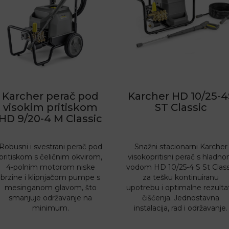
Karcher perač pod
Karcher HD 10/25-4
visokim pritiskom
ST Classic
HD 9/20-4 M Classic
Robusni i svestrani perač pod
Snažni stacionarni Karcher
pritiskom s čeličnim okvirom,
visokopritisni perač s hladn
4-polnim motorom niske
vodom HD 10/25-4 S St Class
brzine i klipnjačom pumpe s
za tešku kontinuiranu
mesinganom glavom, što
upotrebu i optimalne rezulta
smanjuje održavanje na
čišćenja. Jednostavna
minimum.
instalacija, rad i održavanje.