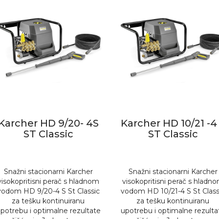
Karcher HD 9/20- 4S
Karcher HD 10/21 -4
ST Classic
ST Classic
Snažni stacionarni Karcher
Snažni stacionarni Karcher
visokopritisni perač s hladnom
visokopritisni perač s hladn
vodom HD 9/20-4 S St Classic
vodom HD 10/21-4 S St Class
za tešku kontinuiranu
za tešku kontinuiranu
potrebu i optimalne rezultate
upotrebu i optimalne rezulta