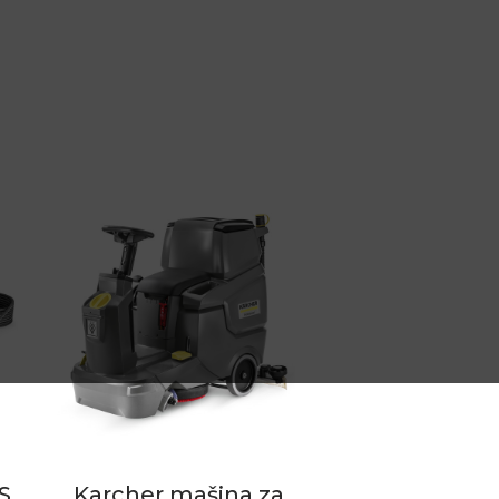
S
Karcher mašina za