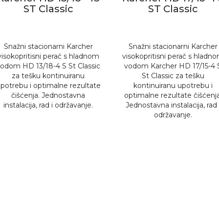
ST Classic
ST Classic
Snažni stacionarni Karcher
Snažni stacionarni Karcher
visokopritisni perač s hladnom
visokopritisni perač s hladn
odom HD 13/18-4 S St Classic
vodom Karcher HD 17/15-4 
za tešku kontinuiranu
St Classic za tešku
potrebu i optimalne rezultate
kontinuiranu upotrebu i
čišćenja. Jednostavna
optimalne rezultate čišćenja
instalacija, rad i održavanje.
Jednostavna instalacija, rad 
održavanje.