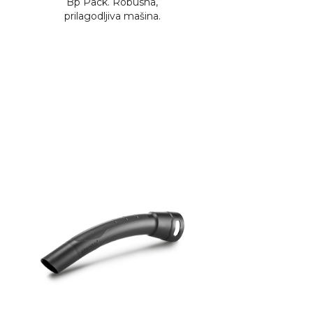
Bp Pack. Robusna,
prilagodljiva mašina.