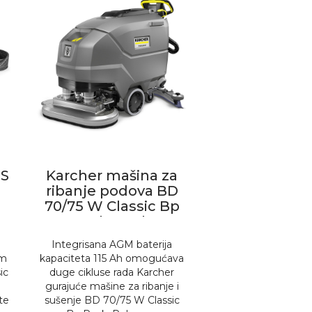
 S
Karcher mašina za
ribanje podova BD
70/75 W Classic Bp
Pack 115Ah
Integrisana AGM baterija
om
kapaciteta 115 Ah omogućava
ic
duge cikluse rada Karcher
gurajuće mašine za ribanje i
te
sušenje BD 70/75 W Classic