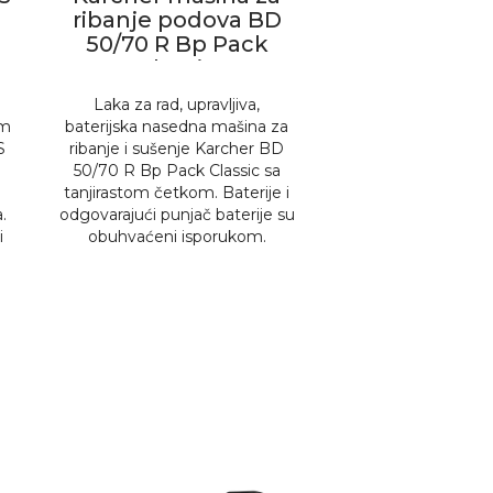
ribanje podova BD
50/70 R Bp Pack
Classic
Laka za rad, upravljiva,
om
baterijska nasedna mašina za
S
ribanje i sušenje Karcher BD
50/70 R Bp Pack Classic sa
tanjirastom četkom. Baterije i
.
odgovarajući punjač baterije su
i
obuhvaćeni isporukom.