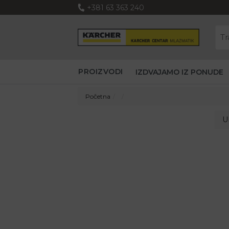
+381 63 363 240
PROIZVODI
IZDVAJAMO IZ PONUDE
Početna
U