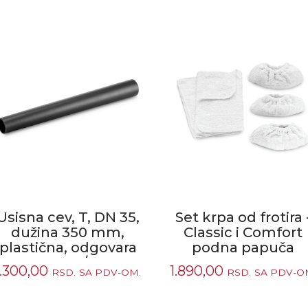
Usisna cev, T, DN 35,
Set krpa od frotira 
dužina 350 mm,
Classic i Comfort
plastična, odgovara
podna papuča
za: T 7/...
1.300,00
1.890,00
RSD.
SA PDV-OM.
RSD.
SA PDV-O