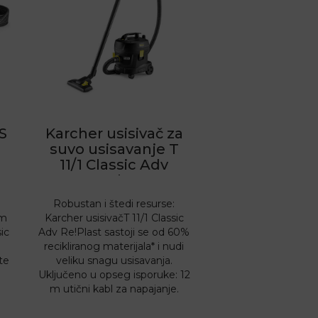
S
Karcher usisivač za
suvo usisavanje T
11/1 Classic Adv
Re!Plast
Robustan i štedi resurse:
om
Karcher usisivačT 11/1 Classic
ic
Adv Re!Plast sastoji se od 60%
recikliranog materijala* i nudi
te
veliku snagu usisavanja.
Uključeno u opseg isporuke: 12
m utični kabl za napajanje.