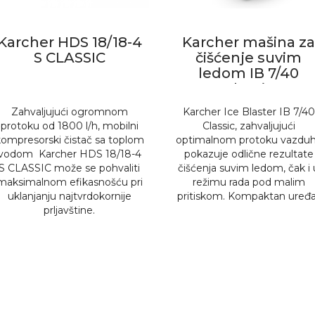
Karcher HDS 18/18-4
Karcher mašina z
S CLASSIC
čišćenje suvim
ledom IB 7/40
Classic
Zahvaljujući ogromnom
Karcher Ice Blaster IB 7/40
protoku od 1800 l/h, mobilni
Classic, zahvaljujući
kompresorski čistač sa toplom
optimalnom protoku vazdu
vodom Karcher HDS 18/18-4
pokazuje odlične rezultate
S CLASSIC može se pohvaliti
čišćenja suvim ledom, čak i 
maksimalnom efikasnošću pri
režimu rada pod malim
uklanjanju najtvrdokornije
pritiskom. Kompaktan uređa
prljavštine.