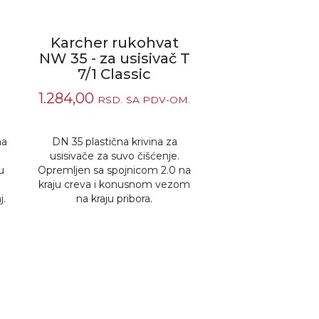
a
Karcher rukohvat
NW 35 - za usisivač T
7/1 Classic
1.284,00
RSD.
SA PDV-OM.
ha
DN 35 plastična krivina za
usisivače za suvo čišćenje.
u
Opremljen sa spojnicom 2.0 na
kraju creva i konusnom vezom
j.
na kraju pribora.