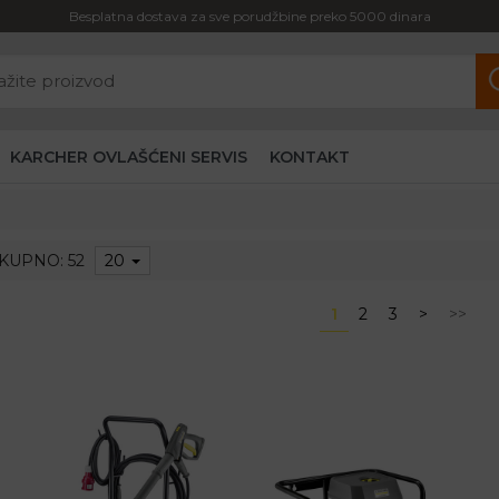
Besplatna dostava za sve porudžbine preko 5000 dinara
KARCHER OVLAŠĆENI SERVIS
KONTAKT
KUPNO: 52
20
1
2
3
>
>>