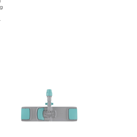
d
eg
.