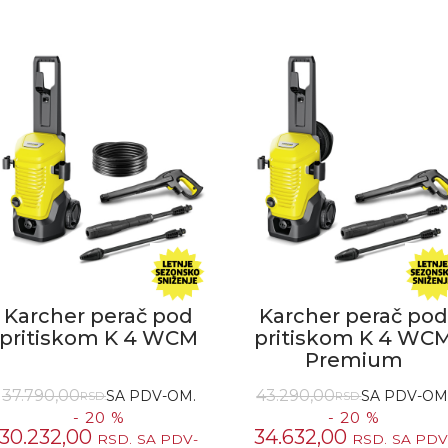
Karcher perač pod
Karcher perač po
pritiskom K 4 WCM
pritiskom K 4 WC
Premium
37.790,00
43.290,00
SA PDV-OM.
SA PDV-OM
RSD.
RSD.
- 20 %
- 20 %
30.232,00
34.632,00
RSD.
SA PDV-
RSD.
SA PDV