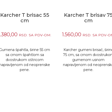
Karcher T brisac 55
Karcher T brisav 7
cm
cm
1.380,00
1.560,00
RSD.
SA PDV-OM.
RSD.
SA PDV-O
Gumena špahtla, širine 55 cm
Karcher gumeni brisač, širin
sa crnom špahtlom sa
75 cm, sa crnom dvostruk
dvostrukom oštricom
gumenom usnom
napravljenom od neoprenske
napravljenom od neoprensk
pene.
pene.