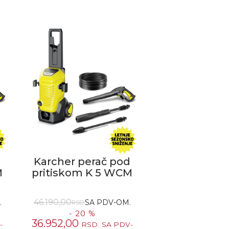
d
Karcher perač pod
M
pritiskom K 5 WCM
46.190,00
.
SA PDV-OM.
RSD.
- 20 %
36.952,00
-
RSD.
SA PDV-