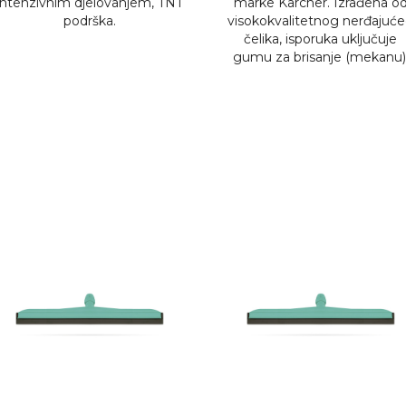
intenzivnim djelovanjem, TNT
marke Kärcher. Izrađena o
podrška.
visokokvalitetnog nerđajuć
čelika, isporuka uključuje
gumu za brisanje (mekanu)