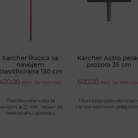
Karcher Rucica sa
Karcher Astro pera
navojem
prozora 35 cm
plastificirana 130 cm
/ D 22 mm
420,00
600,00
RSD.
SA PDV-OM.
RSD.
SA PDV-OM
Plastifikovana ručka sa
Fiksni polipropilenski nosač 
navojem, ø 22 mm. Idealan za
Lampo sistemnim priključko
tradicionalnu upotrebu.