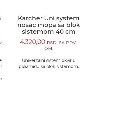
5
Karcher Uni system
nosac mopa sa blok
sistemom 40 cm
4.320,00
M.
RSD.
SA PDV-
OM.
e
Univerzalni sistem okvir u
om
poliamidu sa blok sistemom.
e