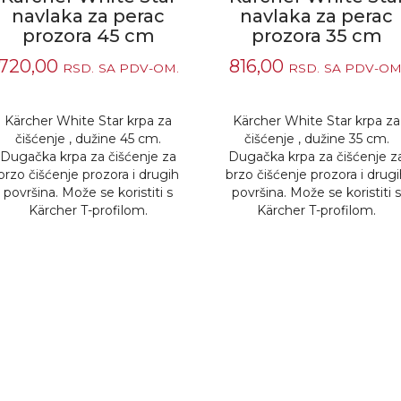
navlaka za perac
navlaka za perac
prozora 45 cm
prozora 35 cm
720,00
816,00
RSD.
SA PDV-OM.
RSD.
SA PDV-OM
Kärcher White Star krpa za
Kärcher White Star krpa za
čišćenje , dužine 45 cm.
čišćenje , dužine 35 cm.
Dugačka krpa za čišćenje za
Dugačka krpa za čišćenje z
brzo čišćenje prozora i drugih
brzo čišćenje prozora i drug
površina. Može se koristiti s
površina. Može se koristiti 
Kärcher T-profilom.
Kärcher T-profilom.