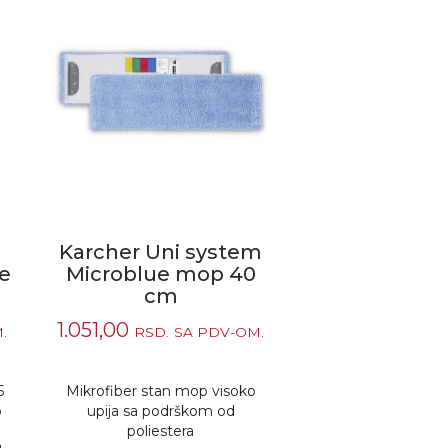
Karcher Uni system
je
Microblue mop 40
cm
1.051,00
.
RSD.
SA PDV-OM.
5
Mikrofiber stan mop visoko
o
upija sa podrškom od
poliestera