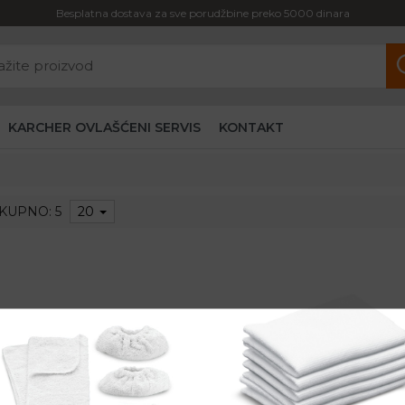
Besplatna dostava za sve porudžbine preko 5000 dinara
KARCHER OVLAŠĆENI SERVIS
KONTAKT
KUPNO: 5
20