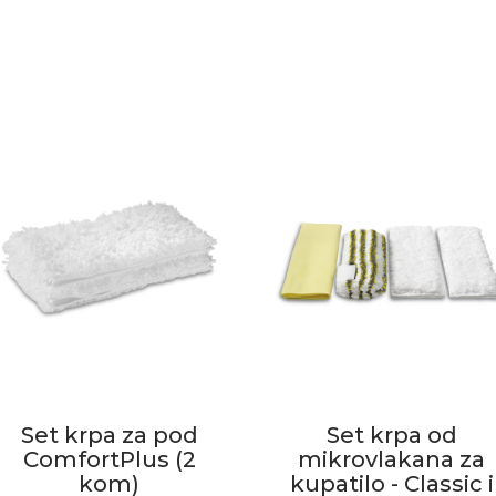
Set krpa za pod
Set krpa od
ComfortPlus (2
mikrovlakana za
kom)
kupatilo - Classic i