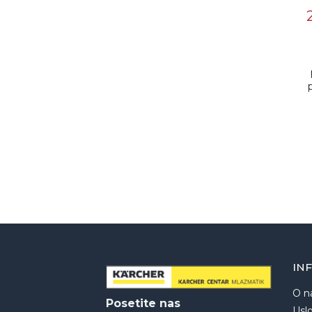
IN
O n
Posetite nas
Uslo