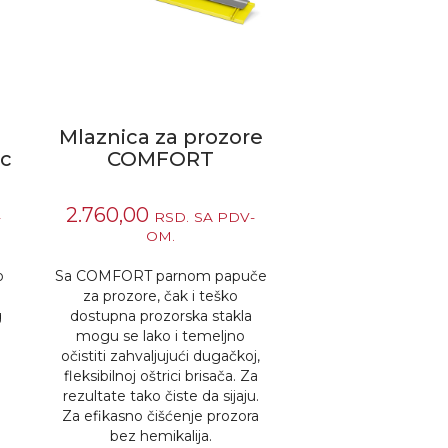
,
Mlaznica za prozore
ic
COMFORT
2.760,00
-
RSD.
SA PDV-
OM.
o
Sa COMFORT parnom papuče
za prozore, čak i teško
g
dostupna prozorska stakla
mogu se lako i temeljno
očistiti zahvaljujući dugačkoj,
fleksibilnoj oštrici brisača. Za
rezultate tako čiste da sijaju.
Za efikasno čišćenje prozora
bez hemikalija.