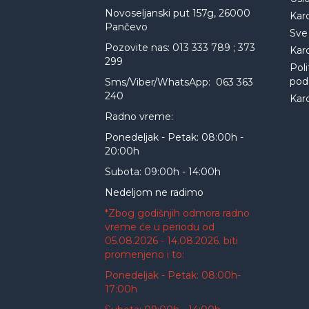
Novoseljanski put 157g, 26000
Kar
Pančevo
Sve
Pozovite nas: 013 333 789 ; 373
Kar
299
Poli
pod
Sms/Viber/WhatsApp: 063 363
240
Kar
Radno vreme:
Ponedeljak - Petak: 08:00h -
20:00h
Subota: 09:00h - 14:00h
Nedeljom ne radimo
*Zbog godišnjih odmora radno
vreme će u periodu od
05.08.2026 - 14.08.2026. biti
promenjeno i to:
Ponedeljak - Petak: 08:00h-
17:00h