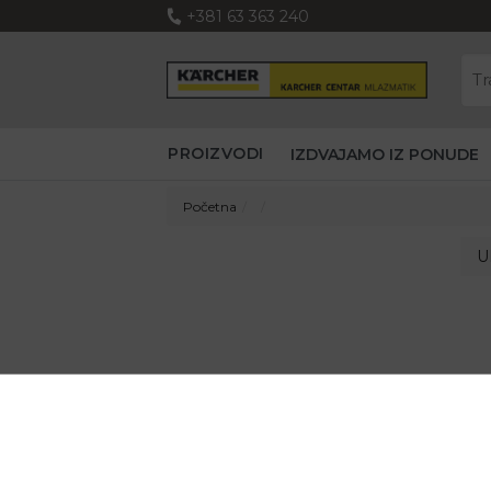
+381 63 363 240
PROIZVODI
IZDVAJAMO IZ PONUDE
Početna
U