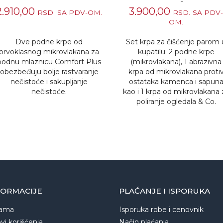
Comfort
2.910,00
3.900,00
RSD.
SA PDV-OM.
RSD.
SA PDV
OM.
Dve podne krpe od
Set krpa za čišćenje parom 
prvoklasnog mikrovlakana za
kupatilu: 2 podne krpe
podnu mlaznicu Comfort Plus
(mikrovlakana), 1 abrazivna
obezbeđuju bolje rastvaranje
krpa od mikrovlakana proti
nečistoće i sakupljanje
ostataka kamenca i sapun
nečistoće.
kao i 1 krpa od mikrovlakana 
poliranje ogledala & Co.
FORMACIJE
PLAĆANJE I ISPORUKA
ama
Isporuka robe i cenovnik
vi korišćenja
Način plaćanja