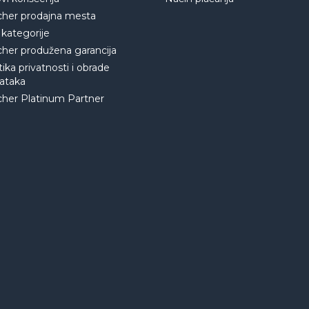
cher prodajna mesta
 kategorije
cher produžena garancija
tika privatnosti i obrade
ataka
cher Platinum Partner