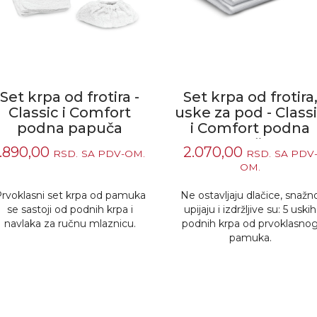
Set krpa od frotira -
Set krpa od frotira
Classic i Comfort
uske za pod - Class
podna papuča
i Comfort podna
papuča ...
1.890,00
2.070,00
RSD.
SA PDV-OM.
RSD.
SA PDV
OM.
rvoklasni set krpa od pamuka
Ne ostavljaju dlačice, snažn
se sastoji od podnih krpa i
upijaju i izdržljive su: 5 uskih
navlaka za ručnu mlaznicu.
podnih krpa od prvoklasno
pamuka.