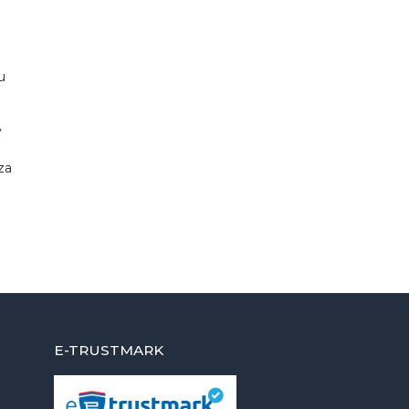
-
u
v
a
za
E-TRUSTMARK