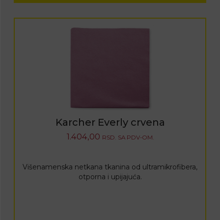
Karcher Everly crvena
1.404,00
RSD.
SA PDV-OM.
Višenamenska netkana tkanina od ultramikrofibera,
otporna i upijajuća.