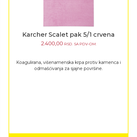
Karcher Scalet pak 5/1 crvena
2.400,00
RSD.
SA PDV-OM.
Koagulirana, višenamenska krpa protiv kamenca i
odmašćivanja za sjajne površine.