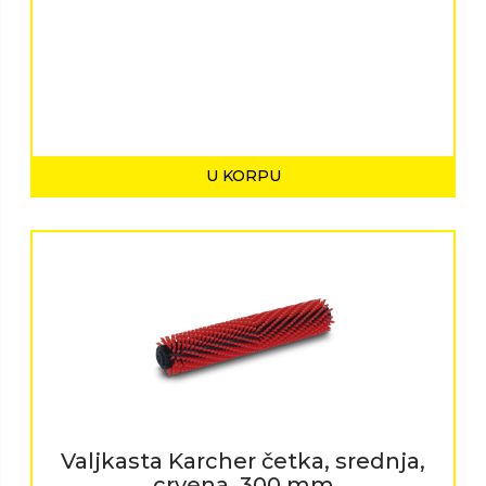
U KORPU
Valjkasta Karcher četka, srednja,
crvena, 300 mm