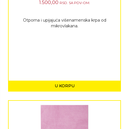
1.500,00
RSD.
SA PDV-OM.
Otporna i upijajuća višenamenska krpa od
mikrovlakana.
U KORPU