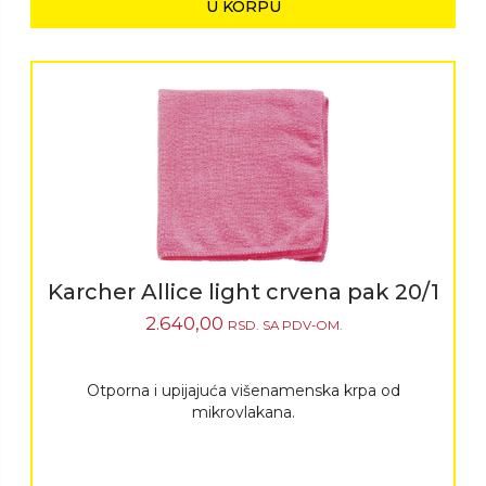
U KORPU
Karcher Allice light crvena pak 20/1
2.640,00
RSD.
SA PDV-OM.
Otporna i upijajuća višenamenska krpa od
mikrovlakana.