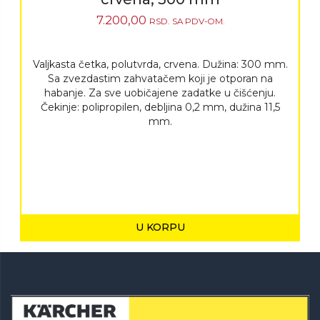
7.200,00
RSD.
SA PDV-OM.
Valjkasta četka, polutvrda, crvena. Dužina: 300 mm.
Sa zvezdastim zahvatačem koji je otporan na
habanje. Za sve uobičajene zadatke u čišćenju.
Čekinje: polipropilen, debljina 0,2 mm, dužina 11,5
mm.
U KORPU