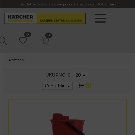
Besplatna dostava za sve porudžbine preko 5000 dinara
0
0
Početna
UKUPNO: 6
20
Cena: Min