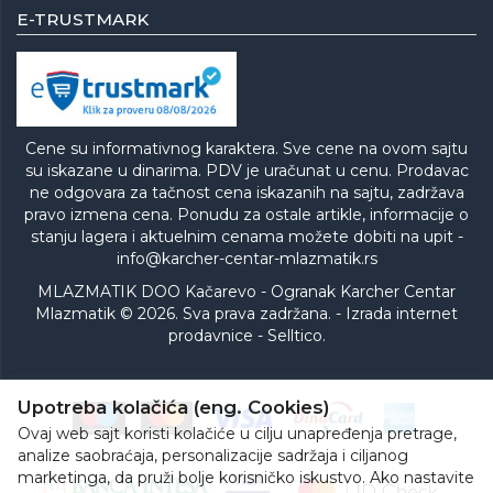
E-TRUSTMARK
Cene su informativnog karaktera. Sve cene na ovom sajtu
su iskazane u dinarima. PDV je uračunat u cenu. Prodavac
ne odgovara za tačnost cena iskazanih na sajtu, zadržava
pravo izmena cena. Ponudu za ostale artikle, informacije o
stanju lagera i aktuelnim cenama možete dobiti na upit -
info@karcher-centar-mlazmatik.rs
MLAZMATIK DOO Kačarevo - Ogranak Karcher Centar
Mlazmatik © 2026. Sva prava zadržana. -
Izrada internet
prodavnice
-
Selltico.
Upotreba kolačića (eng. Cookies)
Ovaj web sajt koristi kolačiće u cilju unapređenja pretrage,
analize saobraćaja, personalizacije sadržaja i ciljanog
marketinga, da pruži bolje korisničko iskustvo. Ako nastavite