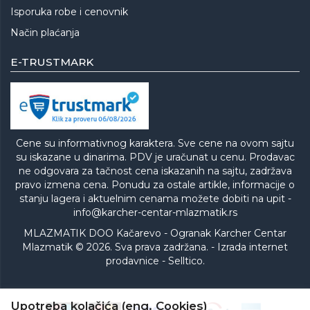
Isporuka robe i cenovnik
Način plaćanja
E-TRUSTMARK
Cene su informativnog karaktera. Sve cene na ovom sajtu
su iskazane u dinarima. PDV je uračunat u cenu. Prodavac
ne odgovara za tačnost cena iskazanih na sajtu, zadržava
pravo izmena cena. Ponudu za ostale artikle, informacije o
stanju lagera i aktuelnim cenama možete dobiti na upit -
info@karcher-centar-mlazmatik.rs
MLAZMATIK DOO Kačarevo - Ogranak Karcher Centar
Mlazmatik © 2026. Sva prava zadržana. -
Izrada internet
prodavnice
-
Selltico.
Upotreba kolačića (eng. Cookies)