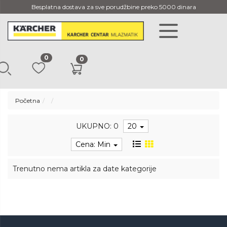
Besplatna dostava za sve porudžbine preko 5000 dinara
0
0
Početna
UKUPNO: 0
20
Cena: Min
Trenutno nema artikla za date kategorije