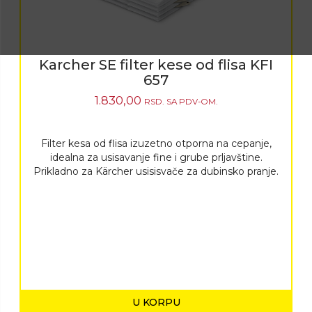
Karcher SE filter kese od flisa KFI
657
1.830,00
RSD.
SA PDV-OM.
Filter kesa od flisa izuzetno otporna na cepanje,
idealna za usisavanje fine i grube prljavštine.
Prikladno za Kärcher usisisvače za dubinsko pranje.
U KORPU