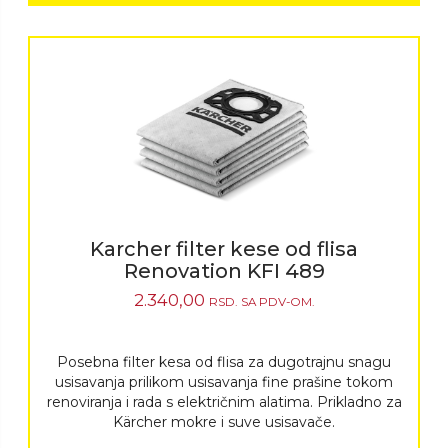
Karcher filter kese od flisa
Renovation KFI 489
2.340,00
RSD.
SA PDV-OM.
Posebna filter kesa od flisa za dugotrajnu snagu
usisavanja prilikom usisavanja fine prašine tokom
renoviranja i rada s električnim alatima. Prikladno za
Kärcher mokre i suve usisavače.