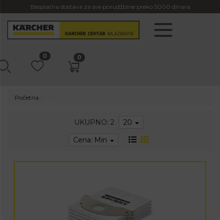
Besplatna dostava za sve porudžbine preko 5000 dinara
0
0
Početna
UKUPNO: 2
20
Cena: Min