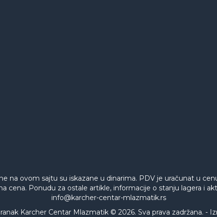
ne na ovom sajtu su iskazane u dinarima. PDV je uračunat u ce
na cena. Ponudu za ostale artikle, informacije o stanju lagera i 
info@karcher-centar-mlazmatik.rs
ak Karcher Centar Mlazmatik © 2026. Sva prava zadržana. -
Iz