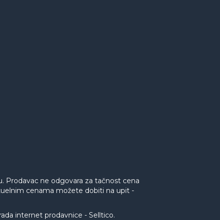
nu. Prodavac ne odgovara za tačnost cena
aktuelnim cenama možete dobiti na upit -
rada internet prodavnice
-
Selltico.