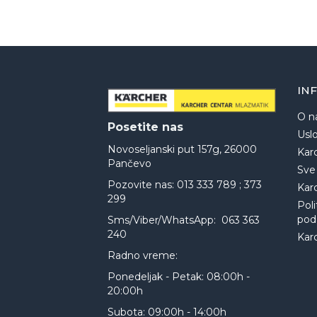
IN
O n
Posetite nas
Uslo
Novoseljanski put 157g, 26000
Kar
Pančevo
Sve
Pozovite nas: 013 333 789 ; 373
Kar
299
Poli
pod
Sms/Viber/WhatsApp: 063 363
240
Kar
Radno vreme:
Ponedeljak - Petak: 08:00h -
20:00h
Subota: 09:00h - 14:00h