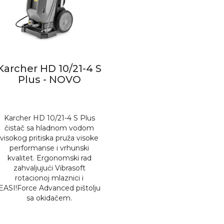
Karcher HD 10/21-4 S
Plus - NOVO
Karcher HD 10/21-4 S Plus
čistač sa hladnom vodom
visokog pritiska pruža visoke
performanse i vrhunski
kvalitet. Ergonomski rad
zahvaljujući Vibrasoft
rotacionoj mlaznici i
EASI!Force Advanced pištolju
sa okidačem.