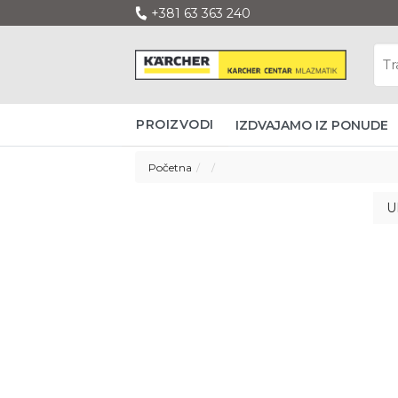
+381 63 363 240
PROIZVODI
IZDVAJAMO IZ PONUDE
Početna
U