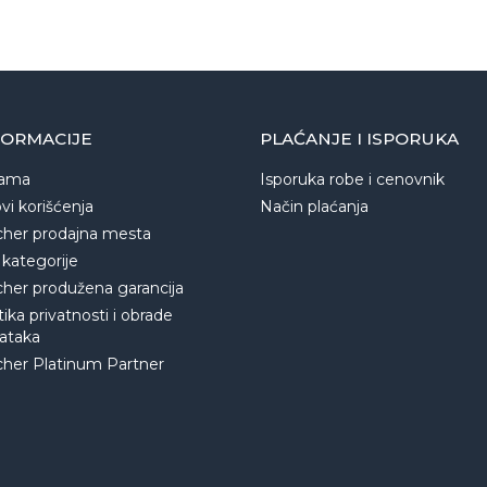
FORMACIJE
PLAĆANJE I ISPORUKA
ama
Isporuka robe i cenovnik
vi korišćenja
Način plaćanja
cher prodajna mesta
 kategorije
cher produžena garancija
tika privatnosti i obrade
ataka
cher Platinum Partner