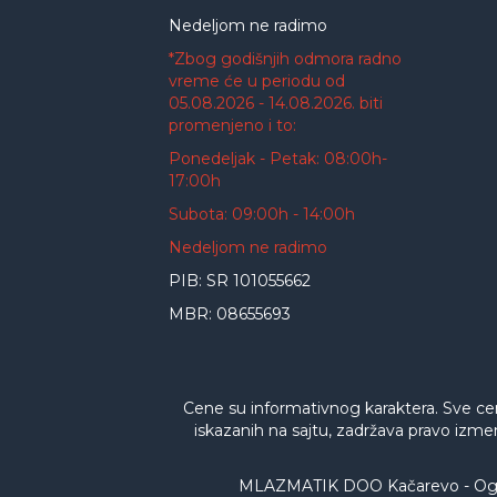
Nedeljom ne radimo
*Zbog godišnjih odmora radno
vreme će u periodu od
05.08.2026 - 14.08.2026. biti
promenjeno i to:
Ponedeljak - Petak: 08:00h-
17:00h
Subota: 09:00h - 14:00h
Nedeljom ne radimo
PIB: SR 101055662
MBR: 08655693
Cene su informativnog karaktera. Sve ce
iskazanih na sajtu, zadržava pravo izme
MLAZMATIK DOO Kačarevo - Ogran