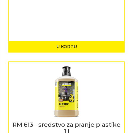
U KORPU
RM 613 - sredstvo za pranje plastike
1 l