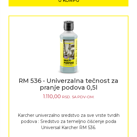
U KORPU
RM 536 - Univerzalna tečnost za
pranje podova 0,5l
1.110,00
RSD.
SA PDV-OM.
Karcher univerzalno sredstvo za sve vrste tvrdih
podova : Sredstvo za temeljno čišćenje poda
Universal Karcher RM 536.