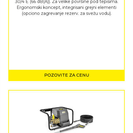
30/4 E (66 dB(A)). Za velike površine pod tepisima.
Ergonomski koncept, integrisani grejni elementi
(opciono zagrevanje rezerv. za svežu vodu).
POZOVITE ZA CENU