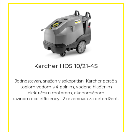
Karcher HDS 10/21-4S
Jednostavan, snažan visokopritisni Karcher perač s
toplom vodom s 4-polnim, vodeno hlađenim
električnim motorom, ekonomičnom
razinom
eco!efficiency
i 2 rezervoara za deterdžent.