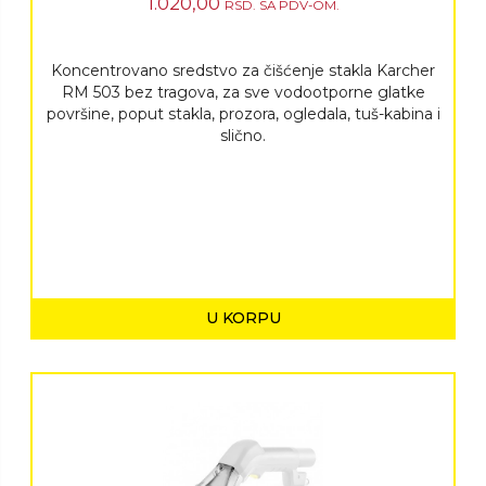
1.020,00
RSD.
SA PDV-OM.
Koncentrovano sredstvo za čišćenje stakla Karcher
RM 503 bez tragova, za sve vodootporne glatke
površine, poput stakla, prozora, ogledala, tuš-kabina i
slično.
U KORPU