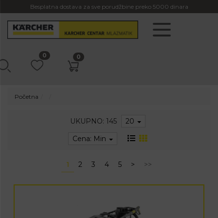
Besplatna dostava za sve porudžbine preko 5000 dinara
0
0
Početna
UKUPNO: 145
20
Cena: Min
1
2
3
4
5
>
>>