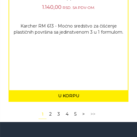
1.140,00
RSD.
SA PDV-OM.
Karcher RM 613 - Moćno sredstvo za čišćenje
plastičnih površina sa jedinstvenom 3 u 1 formulom.
U KORPU
1
2
3
4
5
>
>>