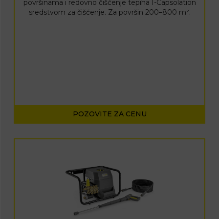
površinama i redovno čišćenje tepiha I-Capsolation
sredstvom za čišćenje. Za površin 200–800 m².
POZOVITE ZA CENU