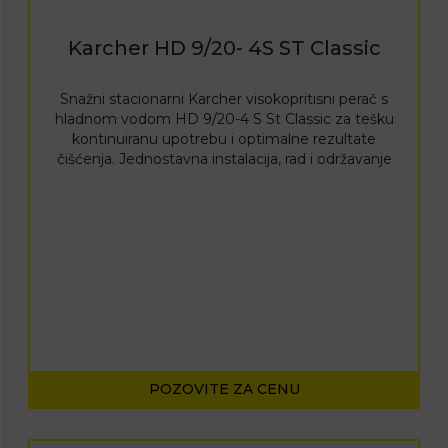
Karcher HD 9/20- 4S ST Classic
Snažni stacionarni Karcher visokopritisni perač s
hladnom vodom HD 9/20-4 S St Classic za tešku
kontinuiranu upotrebu i optimalne rezultate
čišćenja. Jednostavna instalacija, rad i održavanje
POZOVITE ZA CENU