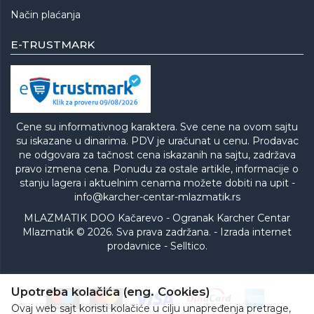
Način plaćanja
E-TRUSTMARK
Cene su informativnog karaktera. Sve cene na ovom sajtu
su iskazane u dinarima. PDV je uračunat u cenu. Prodavac
ne odgovara za tačnost cena iskazanih na sajtu, zadržava
pravo izmena cena. Ponudu za ostale artikle, informacije o
stanju lagera i aktuelnim cenama možete dobiti na upit -
info@karcher-centar-mlazmatik.rs
MLAZMATIK DOO Kačarevo - Ogranak Karcher Centar
Mlazmatik © 2026. Sva prava zadržana. -
Izrada internet
prodavnice
-
Selltico.
Upotreba kolačića (eng. Cookies)
Ovaj web sajt koristi kolačiće u cilju unapređenja pretrage,