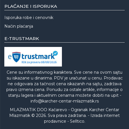
PLAĆANJE I ISPORUKA
Isporuka robe i cenovnik
Način plaćanja
E-TRUSTMARK
Cene su informativnog karaktera. Sve cene na ovom sajtu
su iskazane u dinarima. PDV je uračunat u cenu. Prodavac
ne odgovara za tačnost cena iskazanih na sajtu, zadržava
pravo izmena cena. Ponudu za ostale artikle, informacije o
stanju lagera i aktuelnim cenama možete dobiti na upit -
info@karcher-centar-mlazmatik.rs
MLAZMATIK DOO Kačarevo - Ogranak Karcher Centar
Mlazmatik © 2026. Sva prava zadržana. -
Izrada internet
prodavnice
-
Selltico.