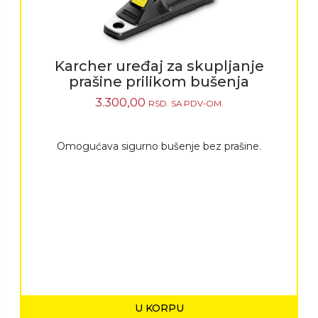
Karcher uređaj za skupljanje
prašine prilikom bušenja
3.300,00
RSD.
SA PDV-OM.
Omogućava sigurno bušenje bez prašine.
U KORPU