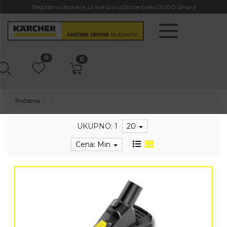
Besplatna dostava za sve porudžbine preko 5000 dinara
0
0
Početna
UKUPNO: 1
20
Cena: Min