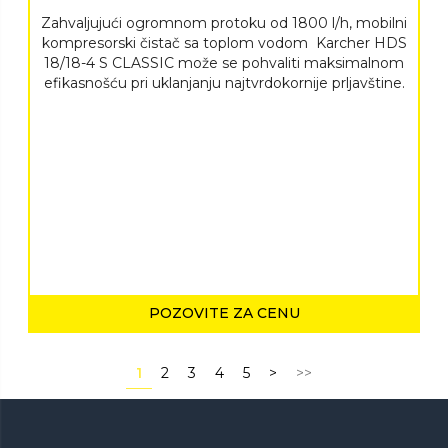
Zahvaljujući ogromnom protoku od 1800 l/h, mobilni
kompresorski čistač sa toplom vodom Karcher HDS
18/18-4 S CLASSIC može se pohvaliti maksimalnom
efikasnošću pri uklanjanju najtvrdokornije prljavštine.
POZOVITE ZA CENU
1
2
3
4
5
>
>>