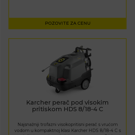
POZOVITE ZA CENU
Karcher perač pod visokim
pritiskom HDS 8/18-4 C
Najsnažniji trofazni visokopritisni perač s vrućom
vodom u kompaktnoj klasi Karcher HDS 8/18-4 C s