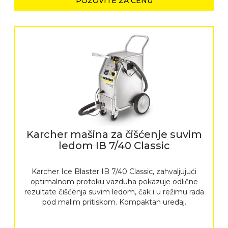
POZOVITE ZA CENU
Karcher mašina za čišćenje suvim
ledom IB 7/40 Classic
Karcher Ice Blaster IB 7/40 Classic, zahvaljujući
optimalnom protoku vazduha pokazuje odlične
rezultate čišćenja suvim ledom, čak i u režimu rada
pod malim pritiskom. Kompaktan uređaj.