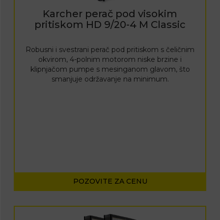
Karcher perač pod visokim
pritiskom HD 9/20-4 M Classic
Robusni i svestrani perač pod pritiskom s čeličnim
okvirom, 4-polnim motorom niske brzine i
klipnjačom pumpe s mesinganom glavom, što
smanjuje održavanje na minimum.
POZOVITE ZA CENU