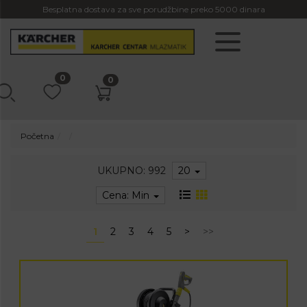
Besplatna dostava za sve porudžbine preko 5000 dinara
0
0
Početna
UKUPNO: 992
20
Cena: Min
1
2
3
4
5
>
>>