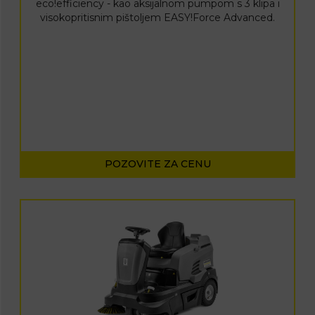
eco!efficiency
- kao aksijalnom pumpom s 3 klipa i
visokopritisnim pištoljem
EASY!Force Advanced.
POZOVITE ZA CENU