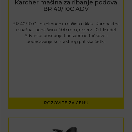
Karcher mašina za ribanje podova
BR 40/10C ADV
BR 40/10 C - najekonom. mašina u klasi. Kompaktna
i snažna, radna širina 400 mm, rezerv. 10 l. Model
Advance poseduje transportne točkove i
podešavanje kontaktnog pritiska četki.
POZOVITE ZA CENU