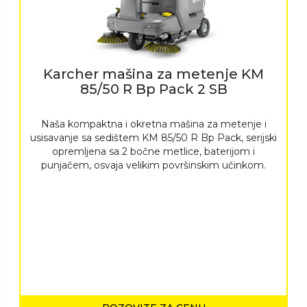
Karcher mašina za metenje KM
85/50 R Bp Pack 2 SB
Naša kompaktna i okretna mašina za metenje i
usisavanje sa sedištem KM 85/50 R Bp Pack, serijski
opremljena sa 2 bočne metlice, baterijom i
punjačem, osvaja velikim površinskim učinkom.