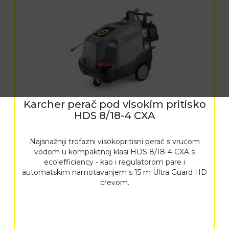
Karcher perač pod visokim pritisko
HDS 8/18-4 CXA
Najsnažniji trofazni visokopritisni perač s vrućom
vodom u kompaktnoj klasi HDS 8/18-4 CXA s
eco!efficiency
- kao i regulatorom pare i
automatskim namotavanjem s 15 m Ultra Guard HD
crevom.