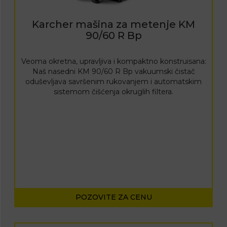
Karcher mašina za metenje KM
90/60 R Bp
Veoma okretna, upravljiva i kompaktno konstruisana:
Naš nasedni KM 90/60 R Bp vakuumski čistač
oduševljava savršenim rukovanjem i automatskim
sistemom čišćenja okruglih filtera.
POZOVITE ZA CENU