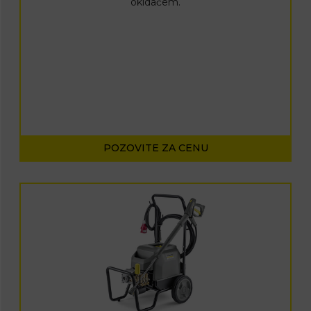
okidačem.
POZOVITE ZA CENU