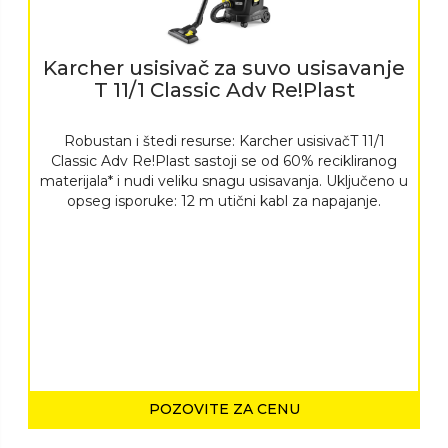
Karcher usisivač za suvo usisavanje
T 11/1 Classic Adv Re!Plast
Robustan i štedi resurse: Karcher usisivačT 11/1
Classic Adv Re!Plast sastoji se od 60% recikliranog
materijala* i nudi veliku snagu usisavanja. Uključeno u
opseg isporuke: 12 m utični kabl za napajanje.
POZOVITE ZA CENU