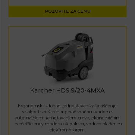
POZOVITE ZA CENU
Karcher HDS 9/20-4MXA
Ergonomski udoban, jednostavan za korišćenje:
visokpritisni Karcher perač vrućom vodom s
automatskim namotavanjem creva, ekonomičnim
eco!efficiency modom
i 4-polnim, vodom hlađenim
elektromotorom.