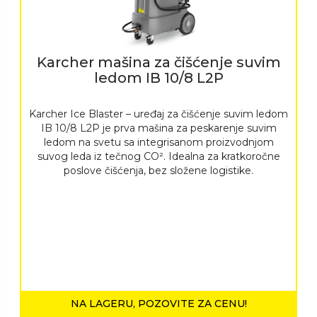
Karcher mašina za čišćenje suvim
ledom IB 10/8 L2P
Karcher Ice Blaster – uređaj za čišćenje suvim ledom
IB 10/8 L2P je prva mašina za peskarenje suvim
ledom na svetu sa integrisanom proizvodnjom
suvog leda iz tečnog CO². Idealna za kratkoročne
poslove čišćenja, bez složene logistike.
NA LAGERU, POZOVITE ZA CENU!