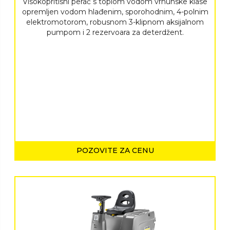
Visokopritisni perač s toplom vodom vrhunske klase
opremljen vodom hlađenim, sporohodnim, 4-polnim
elektromotorom, robusnom 3-klipnom aksijalnom
pumpom i 2 rezervoara za deterdžent.
POZOVITE ZA CENU