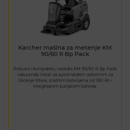
Karcher mašina za metenje KM
90/60 R Bp Pack
Robusni i kompaktni, nasedni KM 90/60 R Bp Pack
vakuumski čistač sa automatskim sistemom za
čišćenje filtera, snažnim baterijama od 180 Ah i
integrisanim punjačem baterija.