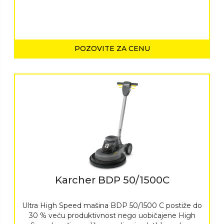
POZOVITE ZA CENU
Karcher BDP 50/1500C
Ultra High Speed mašina BDP 50/1500 C postiže do
30 % veću produktivnost nego uobičajene High