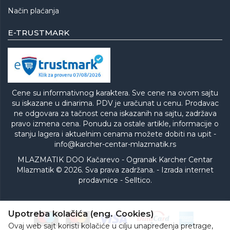
Način plaćanja
E-TRUSTMARK
Cene su informativnog karaktera. Sve cene na ovom sajtu
su iskazane u dinarima. PDV je uračunat u cenu. Prodavac
ne odgovara za tačnost cena iskazanih na sajtu, zadržava
pravo izmena cena. Ponudu za ostale artikle, informacije o
stanju lagera i aktuelnim cenama možete dobiti na upit -
info@karcher-centar-mlazmatik.rs
MLAZMATIK DOO Kačarevo - Ogranak Karcher Centar
Mlazmatik © 2026. Sva prava zadržana. -
Izrada internet
prodavnice
-
Selltico.
Upotreba kolačića (eng. Cookies)
Ovaj web sajt koristi kolačiće u cilju unapređenja pretrage,