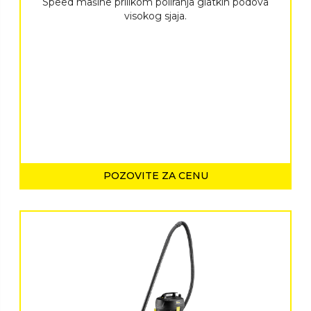
Speed mašine prilikom poliranja glatkih podova
visokog sjaja.
POZOVITE ZA CENU