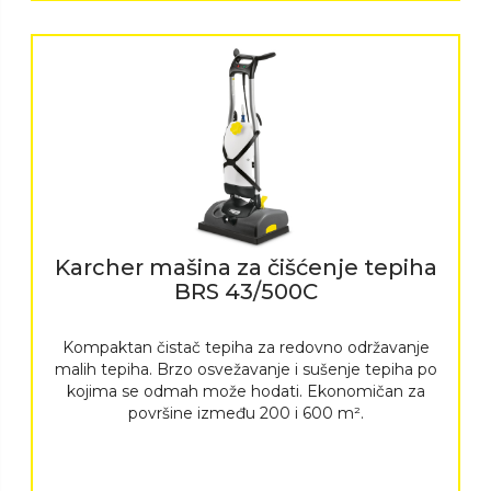
Karcher mašina za čišćenje tepiha
BRS 43/500C
Kompaktan čistač tepiha za redovno održavanje
malih tepiha. Brzo osvežavanje i sušenje tepiha po
kojima se odmah može hodati. Ekonomičan za
površine između 200 i 600 m².