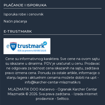
PLAĆANJE I ISPORUKA
Isporuka robe i cenovnik
Način plaćanja
E-TRUSTMARK
Cene su informativnog karaktera. Sve cene na ovom sajtu
su iskazane u dinarima. PDV je uračunat u cenu. Prodavac
ne odgovara za tačnost cena iskazanih na sajtu, zadržava
pravo izmena cena. Ponudu za ostale artikle, informacije o
stanju lagera i aktuelnim cenama možete dobiti na upit -
info@karcher-centar-mlazmatik.rs
MLAZMATIK DOO Kačarevo - Ogranak Karcher Centar
Mlazmatik © 2026. Sva prava zadržana. -
Izrada internet
prodavnice
-
Selltico.