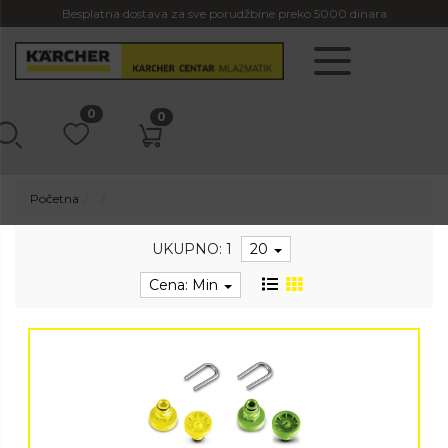
Besplatna dostava za sve porudžbine preko 5000 dinara
0
0
Početna
UKUPNO: 1
20
Cena: Min