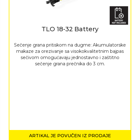
TLO 18-32 Battery
Sečenje grana pritiskom na dugme: Akumulatorske
makaze za orezivanje sa visokokvalitetnim bajpas
sečivom omogućavaju jednostavno i zaštitno
sečenje grana prečnika do 3 cm.
ARTIKAL JE POVUČEN IZ PRODAJE