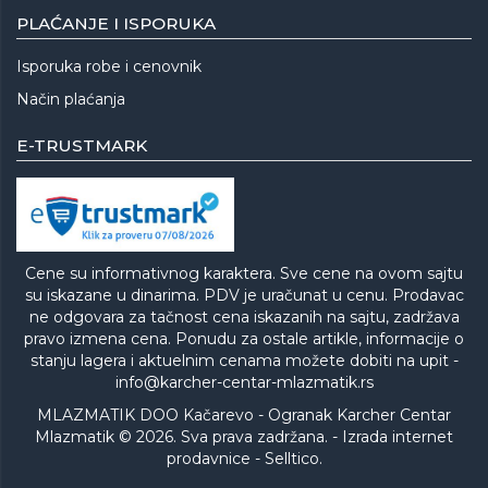
PLAĆANJE I ISPORUKA
Isporuka robe i cenovnik
Način plaćanja
E-TRUSTMARK
Cene su informativnog karaktera. Sve cene na ovom sajtu
su iskazane u dinarima. PDV je uračunat u cenu. Prodavac
ne odgovara za tačnost cena iskazanih na sajtu, zadržava
pravo izmena cena. Ponudu za ostale artikle, informacije o
stanju lagera i aktuelnim cenama možete dobiti na upit -
info@karcher-centar-mlazmatik.rs
MLAZMATIK DOO Kačarevo - Ogranak Karcher Centar
Mlazmatik © 2026. Sva prava zadržana. -
Izrada internet
prodavnice
-
Selltico.