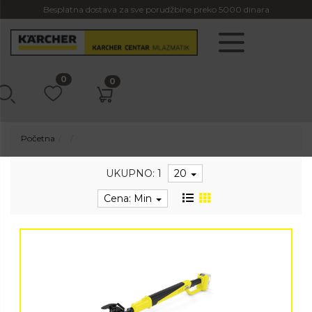
Besplatna dostava za sve porudžbine preko 5000 dinara
0
0
Početna
UKUPNO: 1
20
Cena: Min