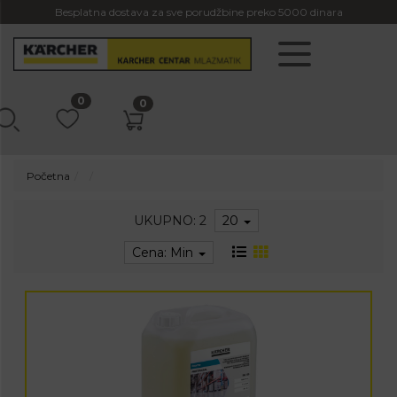
Besplatna dostava za sve porudžbine preko 5000 dinara
0
0
Početna
UKUPNO: 2
20
Cena: Min