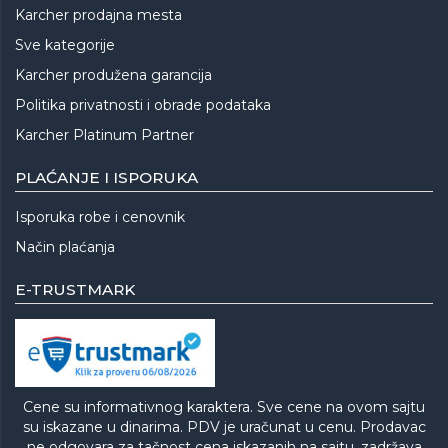
Karcher prodajna mesta
Sve kategorije
Karcher produžena garancija
Politika privatnosti i obrade podataka
Karcher Platinum Partner
PLAĆANJE I ISPORUKA
Isporuka robe i cenovnik
Način plaćanja
E-TRUSTMARK
Cene su informativnog karaktera. Sve cene na ovom sajtu
su iskazane u dinarima. PDV je uračunat u cenu. Prodavac
ne odgovara za tačnost cena iskazanih na sajtu, zadržava