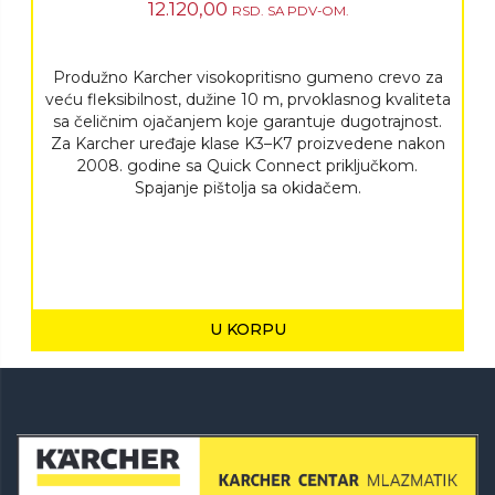
12.120,00
RSD.
SA PDV-OM.
Produžno Karcher visokopritisno gumeno crevo za
veću fleksibilnost, dužine 10 m, prvoklasnog kvaliteta
sa čeličnim ojačanjem koje garantuje dugotrajnost.
Za Karcher uređaje klase K3–K7 proizvedene nakon
2008. godine sa
Quick Connect
priključkom.
Spajanje pištolja sa okidačem.
U KORPU