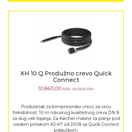
XH 10 Q Produžno crevo Quick
Connect
10.860,00
RSD.
SA PDV-OM.
Produžetak za kompresorsko crevo za veću
fleksibilnost. 10 m robusnog kvalitetnog creva DN 8
za dug vek trajanja. Za Karcher mašine za pranje pod
visokim pritiskom K3-K7 od 2008 sa Quick Connect
priključkom.