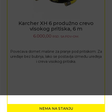
Karcher XH 6 produžno crevo
visokog pritiska, 6 m
6.000,00
RSD.
SA PDV-OM.
Povećava domet mašine za pranje pod pritiskom. Za
uređaje bez bubnja, lako se postavlja između uređeja
i creva visokog pritiska.
NEMA NA STANJU