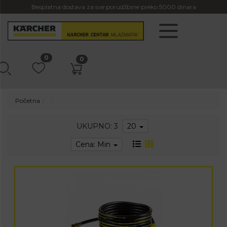
Besplatna dostava za sve porudžbine preko 5000 dinara
0
0
Početna
UKUPNO: 3
20
Cena: Min