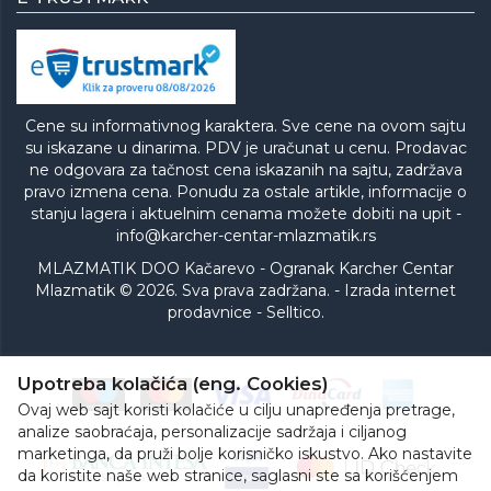
Cene su informativnog karaktera. Sve cene na ovom sajtu
su iskazane u dinarima. PDV je uračunat u cenu. Prodavac
ne odgovara za tačnost cena iskazanih na sajtu, zadržava
pravo izmena cena. Ponudu za ostale artikle, informacije o
stanju lagera i aktuelnim cenama možete dobiti na upit -
info@karcher-centar-mlazmatik.rs
MLAZMATIK DOO Kačarevo - Ogranak Karcher Centar
Mlazmatik © 2026. Sva prava zadržana. -
Izrada internet
prodavnice
-
Selltico.
Upotreba kolačića (eng. Cookies)
Ovaj web sajt koristi kolačiće u cilju unapređenja pretrage,
analize saobraćaja, personalizacije sadržaja i ciljanog
marketinga, da pruži bolje korisničko iskustvo. Ako nastavite
da koristite naše web stranice, saglasni ste sa korišćenjem