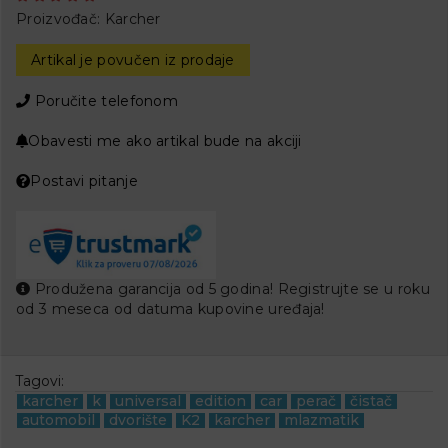
Proizvođač:
Karcher
Artikal je povučen iz prodaje
Poručite telefonom
Obavesti me ako artikal bude na akciji
Postavi pitanje
Produžena garancija od 5 godina! Registrujte se u roku
od 3 meseca od datuma kupovine uređaja!
Tagovi:
karcher
k
universal
edition
car
perač
čistač
automobil
dvorište
K2
karcher
mlazmatik