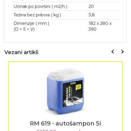
Učinak po površini ( m2/h )
20
Težina bez pribora ( kg )
3,8
Dimenzije ( mm )
182 x 280 x
(D × Š × V)
390
Vezani artikli
RM 619 - autošampon 5l