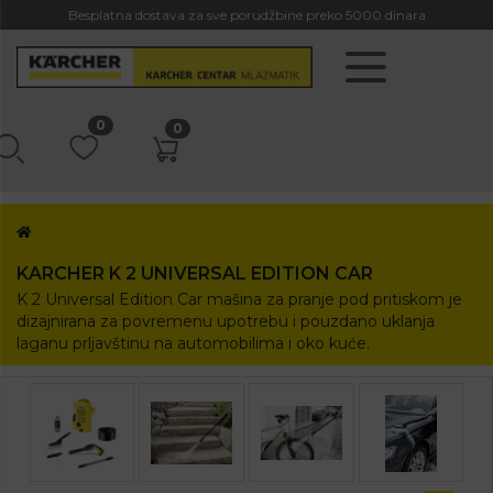
Besplatna dostava za sve porudžbine preko 5000 dinara
0
0
KARCHER K 2 UNIVERSAL EDITION CAR
K 2 Universal Edition Car mašina za pranje pod pritiskom je
dizajnirana za povremenu upotrebu i pouzdano uklanja
laganu prljavštinu na automobilima i oko kuće.