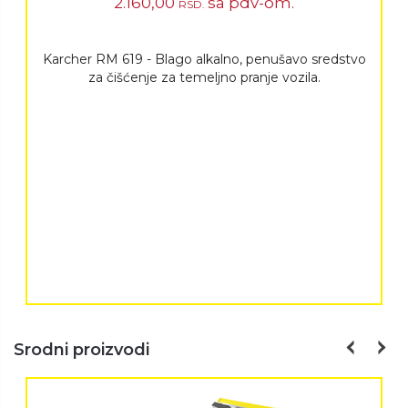
2.160,00
sa pdv-om.
RSD.
Karcher RM 619 - Blago alkalno, penušavo sredstvo
za čišćenje za temeljno pranje vozila.
Srodni proizvodi