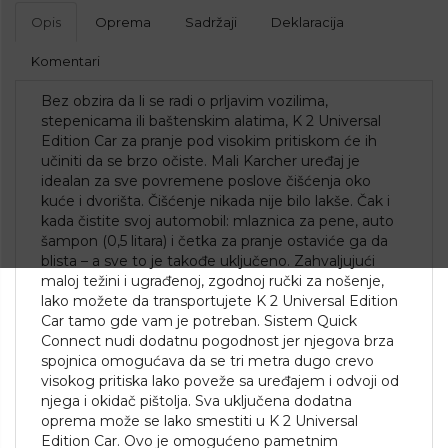
Opis
Oprema
Sadržaji
Deklaracija
Komentari
Bez obzira da li se radi o prljavim vozilima,
stepenicama ili baštenskim alatima, K 2 Universal
Edition Car za pranje pod visokim pritiskom će ih
učiniti da se brzo očiste. Mali Karcher uređaj je
idealan za sve povremene poslove čišćenja oko
kuće i dvorišta. Čišćenje nikada nije bilo lakše. Čak i
kada čistite svoj automobil: mlaznica za pene, auto
šampon (0,5 litara) i četka za pranje ostaviće ga da
blista – a sve to je takođe uključeno. Zahvaljujući
maloj težini i ugrađenoj, zgodnoj ručki za nošenje,
lako možete da transportujete K 2 Universal Edition
Car tamo gde vam je potreban. Sistem Quick
Connect nudi dodatnu pogodnost jer njegova brza
spojnica omogućava da se tri metra dugo crevo
visokog pritiska lako poveže sa uređajem i odvoji od
njega i okidač pištolja. Sva uključena dodatna
oprema može se lako smestiti u K 2 Universal
Edition Car. Ovo je omogućeno pametnim