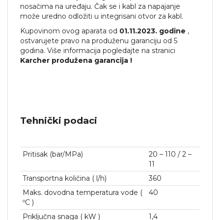
nosačima na uređaju. Čak se i kabl za napajanje
može uredno odložiti u integrisani otvor za kabl.
Kupovinom ovog aparata od
01.11.2023. godine
,
ostvarujete pravo na produženu garanciju od 5
godina. Više informacija pogledajte na stranici
Karcher produžena garancija
!
Tehnički podaci
Pritisak (bar/MPa)
20 – 110 / 2 –
11
Transportna količina ( l/h)
360
Maks. dovodna temperatura vode (
40
ºC )
Priključna snaga ( kW )
1,4