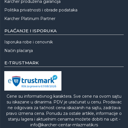
Karcher produžena garancija
Politika privatnosti i obrade podataka
Karcher Platinum Partner
PLAĆANJE I ISPORUKA
Isporuka robe i cenovnik
Način plaćanja
E-TRUSTMARK
Cene su informativnog karaktera. Sve cene na ovom sajtu
su iskazane u dinarima. PDV je uračunat u cenu. Prodavac
ne odgovara za tačnost cena iskazanih na sajtu, zadržava
pravo izmena cena. Ponudu za ostale artikle, informacije o
stanju lagera i aktuelnim cenama možete dobiti na upit -
info@karcher-centar-mlazmatik.rs