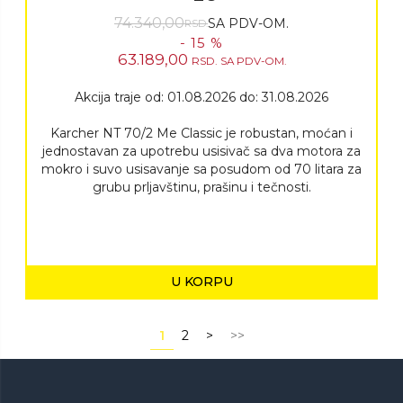
74.340,00
SA PDV-OM.
RSD.
- 15 %
63.189,00
RSD.
SA PDV-OM.
Akcija traje od: 01.08.2026 do: 31.08.2026
Karcher NT 70/2 Me Classic je robustan, moćan i
jednostavan za upotrebu usisivač sa dva motora za
mokro i suvo usisavanje sa posudom od 70 litara za
grubu prljavštinu, prašinu i tečnosti.
U KORPU
1
2
>
>>