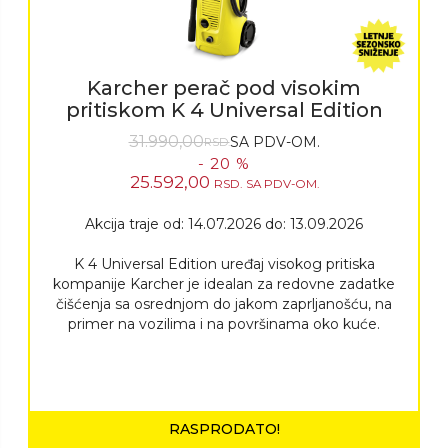
Karcher perač pod visokim
pritiskom K 4 Universal Edition
31.990,00
SA PDV-OM.
RSD.
- 20 %
25.592,00
RSD.
SA PDV-OM.
Akcija traje od: 14.07.2026 do: 13.09.2026
K 4 Universal Edition uređaj visokog pritiska
kompanije Karcher je idealan za redovne zadatke
čišćenja sa osrednjom do jakom zaprljanošću, na
primer na vozilima i na površinama oko kuće.
RASPRODATO!