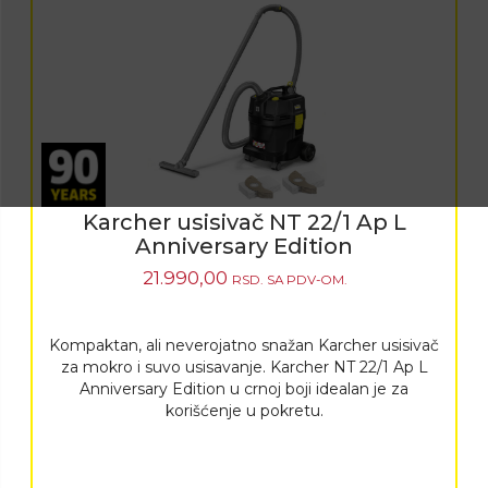
Karcher usisivač NT 22/1 Ap L
Anniversary Edition
21.990,00
RSD.
SA PDV-OM.
Kompaktan, ali neverojatno snažan Karcher usisivač
za mokro i suvo usisavanje. Karcher NT 22/1 Ap L
Anniversary Edition u crnoj boji idealan je za
korišćenje u pokretu.