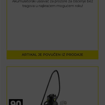
Akumulatorski usisivač za prozore za čišćenje bez
tragova u najkraćem mogućem roku!
ARTIKAL JE POVUČEN IZ PRODAJE