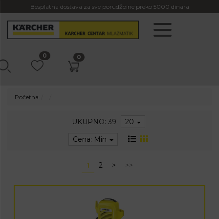
Besplatna dostava za sve porudžbine preko 5000 dinara
0
0
Početna
UKUPNO: 39
20
Cena: Min
1
2
>
>>