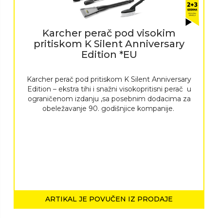
Karcher perač pod visokim
pritiskom K Silent Anniversary
Edition *EU
Karcher perač pod pritiskom K Silent Anniversary
Edition – ekstra tihi i snažni visokopritisni perač u
ograničenom izdanju ,sa posebnim dodacima za
obeležavanje 90. godišnjice kompanije.
ARTIKAL JE POVUČEN IZ PRODAJE