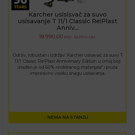
Karcher usisisvač za suvo
usisavanje T 11/1 Classic Re!Plast
Anniv...
18.990,00
RSD.
SA PDV-OM.
Održiv, robustan i izdržljiv: Karcher usisavač za suvo T
11/1 Classic Re!Plast Anniversary Edition u crnoj boji
izrađen je od 60% recikliranog materijala* i pruža
impresivno visoku snagu usisavanja.
NEMA NA STANJU