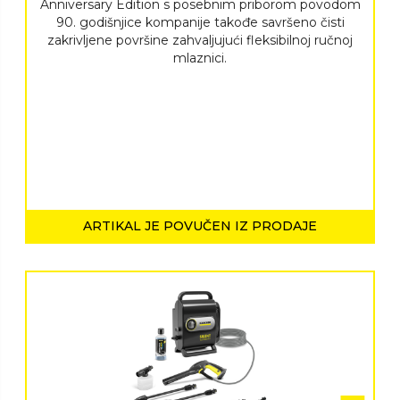
Anniversary Edition s posebnim priborom povodom
90. godišnjice kompanije takođe savršeno čisti
zakrivljene površine zahvaljujući fleksibilnoj ručnoj
mlaznici.
ARTIKAL JE POVUČEN IZ PRODAJE