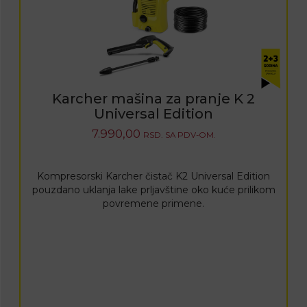
Karcher mašina za pranje K 2
Universal Edition
7.990,00
RSD.
SA PDV-OM.
Kompresorski Karcher čistač K2 Universal Edition
pouzdano uklanja lake prljavštine oko kuće prilikom
povremene primene.