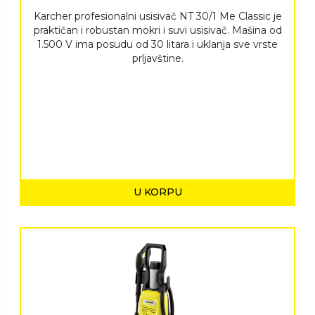
Karcher profesionalni usisivač NT 30/1 Me Classic je
praktičan i robustan mokri i suvi usisivač. Mašina od
1.500 V ima posudu od 30 litara i uklanja sve vrste
prljavštine.
U KORPU