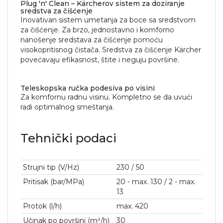
Plug 'n' Clean – Kärcherov sistem za doziranje
sredstva za čišćenje
Inovativan sistem umetanja za boce sa sredstvom
za čišćenje. Za brzo, jednostavno i komforno
nanošenje sredstava za čišćenje pomoću
visokopritisnog čistača. Sredstva za čišćenje Kärcher
povećavaju efikasnost, štite i neguju površine.
Teleskopska ručka podesiva po visini
Za komfornu radnu visinu. Kompletno se da uvući
radi optimalnog smeštanja.
Tehnički podaci
Strujni tip (V/
Hz
)
230 / 50
Pritisak (bar/MPa)
20 - max. 130 / 2 - max.
13
Protok (l/h)
max. 420
Učinak po površini (m²/h)
30