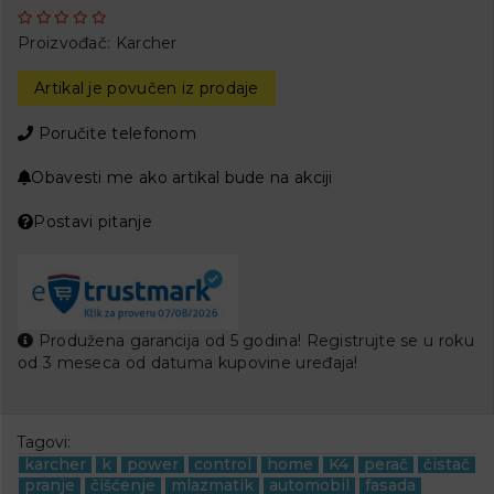
Proizvođač:
Karcher
Artikal je povučen iz prodaje
Poručite telefonom
Obavesti me ako artikal bude na akciji
Postavi pitanje
Produžena garancija od 5 godina! Registrujte se u roku
od 3 meseca od datuma kupovine uređaja!
Tagovi:
karcher
k
power
control
home
K4
perač
čistač
pranje
čišćenje
mlazmatik
automobil
fasada