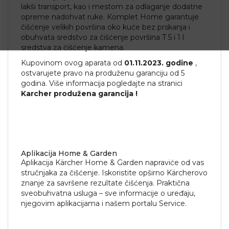
lakši transport, kao i mestom za odlaganje dodatne
opreme nadohvat ruke. Komplet Home garantuje
čišćenje velikih površina oko kuće bez prskanja i
obuhvata sredstvo za čišćenje površina T 5 i 1 l
sredstva za čišćenje kamena.
Kupovinom ovog aparata od
01.11.2023. godine
,
ostvarujete pravo na produženu garanciju od 5
godina. Više informacija pogledajte na stranici
Karcher produžena garancija
!
Aplikacija Home & Garden
Aplikacija Kärcher Home & Garden napraviće od vas
stručnjaka za čišćenje. Iskoristite opširno Kärcherovo
znanje za savršene rezultate čišćenja. Praktična
sveobuhvatna usluga – sve informacije o uređaju,
njegovim aplikacijama i našem portalu Service.