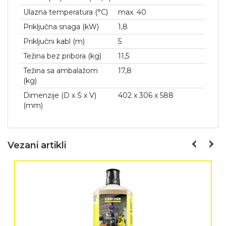
Ulazna temperatura (°C)
max. 40
Priključna snaga (kW)
1,8
Priključni kabl (m)
5
Težina bez pribora (kg)
11,5
Težina sa ambalažom
17,8
(kg)
Dimenzije (D x Š x V)
402 x 306 x 588
(mm)
Vezani artikli