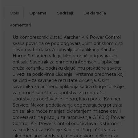
Opis
Oprema
Sadržaji
Deklaracija
Komentari
Uz kompresorski čistač Karcher K 4 Power Control
svaka površina se pod odgovarajućim pritiskom čisti
neverovatno lako. A zahvaljujući aplikaciji Kärcher
Home & Garden vrlo je lako pronaći odgovarajući
pritisak. Savetnik za primenu integrisan u aplikaciji
pruža korisniku podršku dajući mu praktične savete
u vezi sa poslovima čišćenja i vrstama predmeta koji
se čisti – za savršene rezultate čišćenja. Osim
savetnika za primenu aplikacija sadrži druge funkcije
za pomoć kao što su uputstva za montažu,
uputstva za održavanje i negu, kao i portal Kärcher
Service. Nakon podešavanja odgovarajućeg pritiska
on se lako može menjati okretanjem mlazne cevi i
proveravati na pištolju za raspršivanje G 160 Q Power
Control. K 4 Power Control oduševljava i sistemom
za sredstvo za čišćenje Kärcher Plug ’n’ Clean za
lako menjanje sredstva, teleskopskom drškom za