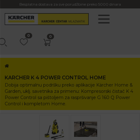
Besplatna dostava za sve porudžbine preko 5000 dinara
0
0
KARCHER K 4 POWER CONTROL HOME
Dobija optimalnu podršku preko aplikacije Kärcher Home &
Garden, uklj. savetnika za primenu: Kompresorski čistač K 4
Power Control sa pištoljem za raspršivanje G 160 Q Power
Control i kompletom Home.