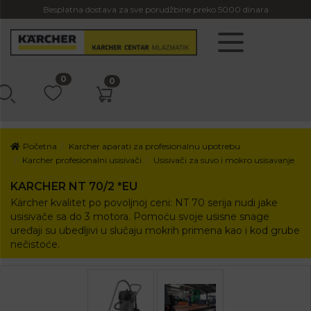
Besplatna dostava za sve porudžbine preko 5000 dinara
0
0
Početna
Karcher aparati za profesionalnu upotrebu
Karcher profesionalni usisivači
Usisivači za suvo i mokro usisavanje
KARCHER NT 70/2 *EU
Kärcher kvalitet po povoljnoj ceni: NT 70 serija nudi jake
usisivače sa do 3 motora. Pomoću svoje usisne snage
uređaji su ubedljivi u slučaju mokrih primena kao i kod grube
nečistoće.