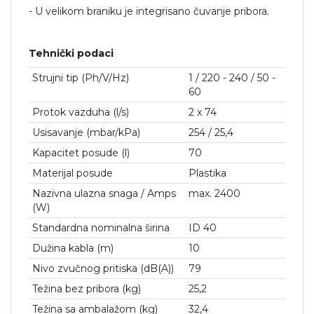
- U velikom braniku je integrisano čuvanje pribora.
Tehnički podaci
Strujni tip (Ph/V/
Hz
)
1 / 220 - 240 / 50 -
60
Protok vazduha (l/s)
2 x 74
Usisavanje (mbar/kPa)
254 / 25,4
Kapacitet posude (l)
70
Materijal posude
Plastika
Nazivna ulazna snaga / Amps
max. 2400
(W)
Standardna nominalna širina
ID 40
Dužina kabla (m)
10
Nivo zvučnog pritiska (dB(A))
79
Težina bez pribora (kg)
25,2
Težina sa ambalažom (kg)
32,4