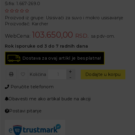
Šifra: 1.667-269.0
Proizvod iz grupe:
Usisivači za suvo i mokro usisavanje
Proizvođač:
Karcher
103.650,00
RSD.
WebCena:
sa pdv-om.
Rok isporuke od 3 do 7 radnih dana
Dostava za ovaj artikl je besplatna!
+
Količina
Dodajte u korpu
-
Poručite telefonom
Obavesti me ako artikal bude na akciji
Postavi pitanje