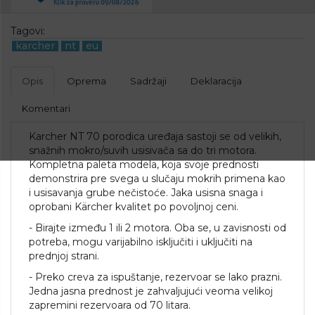
Tagovi:
karcher
nt
eu
Opis
Oprema
Sadržaji
Deklaracija
Komentari
Karcher NT 70 porodica uređaja sastoji se od velikih,
snažnih mokro/suvih usisivača sa do tri motora.
Kompletna paleta modela, koja svoje prednosti
demonstrira pre svega u slučaju mokrih primena kao
i usisavanja grube nečistoće. Jaka usisna snaga i
oprobani Kärcher kvalitet po povoljnoj ceni.
- Birajte između 1 ili 2 motora. Oba se, u zavisnosti od
potreba, mogu varijabilno isključiti i uključiti na
prednjoj strani.
- Preko creva za ispuštanje, rezervoar se lako prazni.
Jedna jasna prednost je zahvaljujući veoma velikoj
zapremini rezervoara od 70 litara.