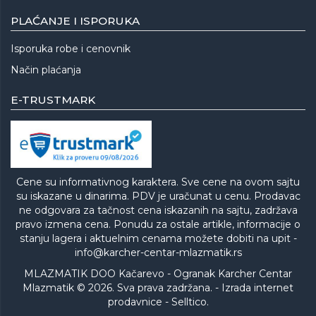
PLAĆANJE I ISPORUKA
Isporuka robe i cenovnik
Način plaćanja
E-TRUSTMARK
Cene su informativnog karaktera. Sve cene na ovom sajtu
su iskazane u dinarima. PDV je uračunat u cenu. Prodavac
ne odgovara za tačnost cena iskazanih na sajtu, zadržava
pravo izmena cena. Ponudu za ostale artikle, informacije o
stanju lagera i aktuelnim cenama možete dobiti na upit -
info@karcher-centar-mlazmatik.rs
MLAZMATIK DOO Kačarevo - Ogranak Karcher Centar
Mlazmatik © 2026. Sva prava zadržana. -
Izrada internet
prodavnice
-
Selltico.