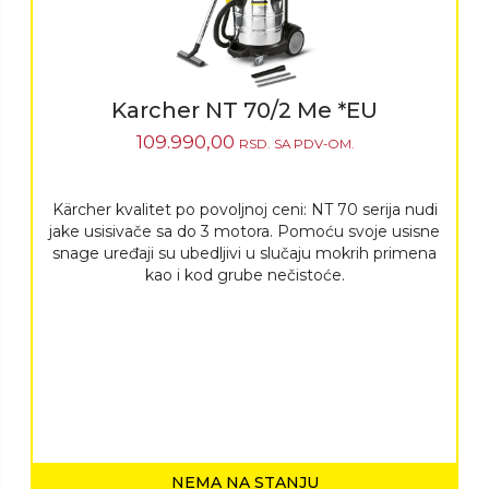
Karcher NT 70/2 Me *EU
109.990,00
RSD.
SA PDV-OM.
Kärcher kvalitet po povoljnoj ceni: NT 70 serija nudi
jake usisivače sa do 3 motora. Pomoću svoje usisne
snage uređaji su ubedljivi u slučaju mokrih primena
kao i kod grube nečistoće.
NEMA NA STANJU