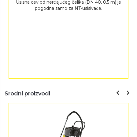
Usisna cev od nerđajućeg čelika (DN 40, 0,5 m) je
pogodna samo za NT-usisivače.
Srodni proizvodi