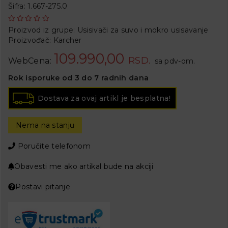
Šifra: 1.667-275.0
Proizvod iz grupe:
Usisivači za suvo i mokro usisavanje
Proizvođač:
Karcher
109.990,00
RSD.
WebCena:
sa pdv-om.
Rok isporuke od 3 do 7 radnih dana
Dostava za ovaj artikl je besplatna!
Nema na stanju
Poručite telefonom
Obavesti me ako artikal bude na akciji
Postavi pitanje