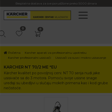
Besplatna dostava za sve porudžbine preko 5000 dinara
0
0
Početna
Karcher aparati za profesionalnu upotrebu
Karcher profesionalni usisivači
Usisivači za suvo i mokro usisavanje
KARCHER NT 70/2 ME *EU
Kärcher kvalitet po povoljnoj ceni: NT 70 serija nudi jake
usisivače sa do 3 motora. Pomoću svoje usisne snage
uređaji su ubedljivi u slučaju mokrih primena kao i kod grube
nečistoće.