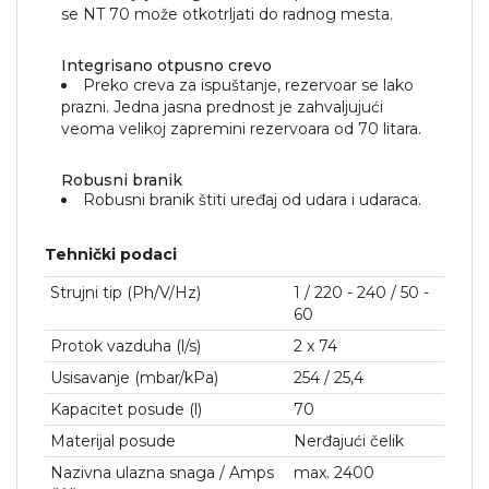
se NT 70 može otkotrljati do radnog mesta.
Integrisano otpusno crevo
Preko creva za ispuštanje, rezervoar se lako
prazni. Jedna jasna prednost je zahvaljujući
veoma velikoj zapremini rezervoara od 70 litara.
Robusni branik
Robusni branik štiti uređaj od udara i udaraca.
Tehnički podaci
Strujni tip (Ph/V/
Hz
)
1 / 220 - 240 / 50 -
60
Protok vazduha (l/s)
2 x 74
Usisavanje (mbar/kPa)
254 / 25,4
Kapacitet posude (l)
70
Materijal posude
Nerđajući čelik
Nazivna ulazna snaga / Amps
max. 2400