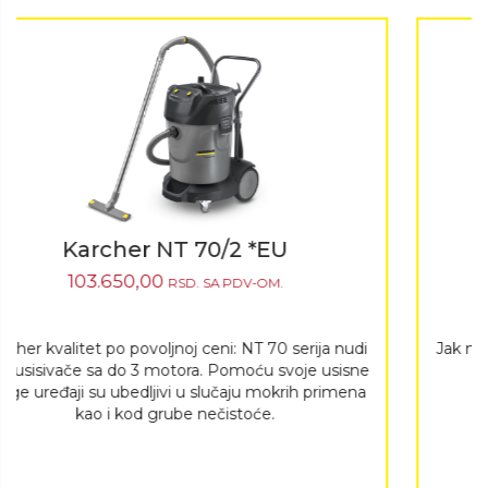
Karcher NT 70/3 *EU
115.240,00
RSD.
SA PDV-OM.
Jak mokro-/suvi usisivač sa zapreminom rezervoara
od 70 l i do tri motora.