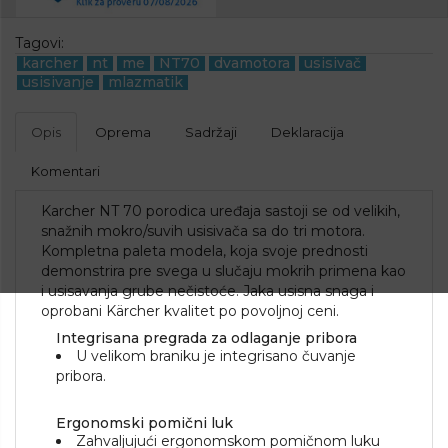
Tagovi:
karcher
nt
me
NT70
dvamotora
usisivač
usisivanje
mlazmatik
Opis
Oprema
Sadržaji
Deklaracija
Komentari
Karcher NT 70 porodica uređaja sastoji se od velikih,
snažnih mokro/suvih usisivača sa do tri motora.
Kompletna paleta modela, koja svoje prednosti
demonstrira pre svega u slučaju mokrih primena kao
i usisavanja grube nečistoće. Jaka usisna snaga i
oprobani Kärcher kvalitet po povoljnoj ceni.
Integrisana pregrada za odlaganje pribora
U velikom braniku je integrisano čuvanje
pribora.
Ergonomski pomični luk
Zahvaljujući ergonomskom pomičnom luku