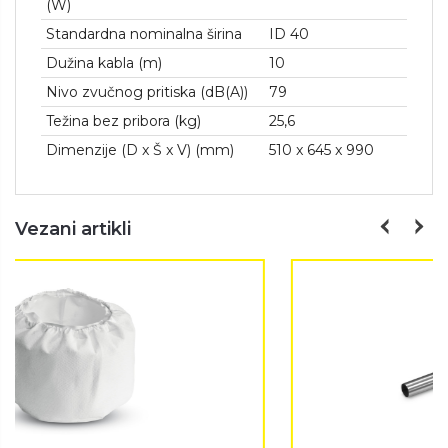
(W)
Standardna nominalna širina
ID 40
Dužina kabla (m)
10
Nivo zvučnog pritiska (dB(A))
79
Težina bez pribora (kg)
25,6
Dimenzije (D x Š x V) (mm)
510 x 645 x 990
Vezani artikli