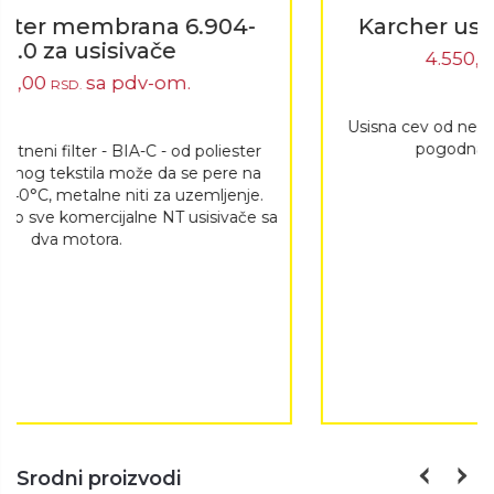
Karcher usisna cev DN 40, 0,5m
4.550,00
sa pdv-om.
RSD.
Usisna cev od nerđajućeg čelika (DN 40, 0,5 m) je
pogodna samo za NT-usisivače.
Srodni proizvodi