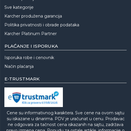
Sve kategorije
Karcher produžena garancija
Politika privatnosti i obrade podataka
Karcher Platinum Partner
PLAĆANJE I ISPORUKA
Isporuka robe i cenovnik
Način plaćanja
E-TRUSTMARK
Cene su informativnog karaktera. Sve cene na ovom sajtu
su iskazane u dinarima. PDV je uračunat u cenu. Prodavac
ne odgovara za tačnost cena iskazanih na sajtu, zadržava
pravo izmena cena. Ponudu za ostale artikle, informacije o