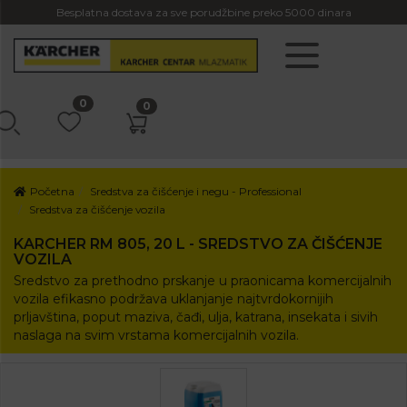
Besplatna dostava za sve porudžbine preko 5000 dinara
0
0
Početna
Sredstva za čišćenje i negu - Professional
Sredstva za čišćenje vozila
KARCHER RM 805, 20 L - SREDSTVO ZA ČIŠĆENJE
VOZILA
Sredstvo za prethodno prskanje u praonicama komercijalnih
vozila efikasno podržava uklanjanje najtvrdokornijih
prljavština, poput maziva, čađi, ulja, katrana, insekata i sivih
naslaga na svim vrstama komercijalnih vozila.