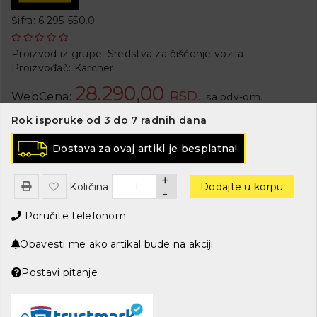
Šifra: 6.295-550.0
Proizvod iz grupe:
Sredstva za čišćenje vozila
Proizvođač:
Karcher
28.290,00
RSD.
WebCena:
sa pdv-om.
Rok isporuke od 3 do 7 radnih dana
Dostava za ovaj artikl je besplatna!
+
Količina
Dodajte u korpu
-
Poručite telefonom
Obavesti me ako artikal bude na akciji
Postavi pitanje