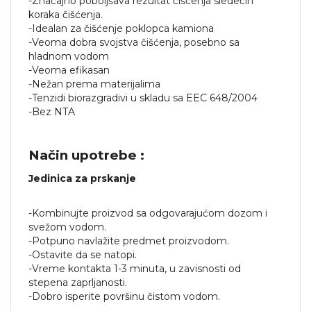
-Značajno poboljšava rezultat čišćenja sledećih
koraka čišćenja.
-Idealan za čišćenje poklopca kamiona
-Veoma dobra svojstva čišćenja, posebno sa
hladnom vodom
-Veoma efikasan
-Nežan prema materijalima
-Tenzidi biorazgradivi u skladu sa EEC 648/2004
-Bez NTA
Način upotrebe :
Jedinica za prskanje
-Kombinujte proizvod sa odgovarajućom dozom i
svežom vodom.
-Potpuno navlažite predmet proizvodom.
-Ostavite da se natopi.
-Vreme kontakta 1-3 minuta, u zavisnosti od
stepena zaprljanosti.
-Dobro isperite površinu čistom vodom.