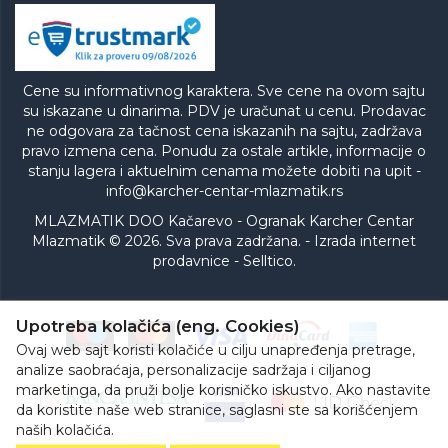
Cene su informativnog karaktera. Sve cene na ovom sajtu
su iskazane u dinarima. PDV je uračunat u cenu. Prodavac
ne odgovara za tačnost cena iskazanih na sajtu, zadržava
pravo izmena cena. Ponudu za ostale artikle, informacije o
stanju lagera i aktuelnim cenama možete dobiti na upit -
info@karcher-centar-mlazmatik.rs
MLAZMATIK DOO Kačarevo - Ogranak Karcher Centar
Mlazmatik © 2026. Sva prava zadržana. -
Izrada internet
prodavnice
-
Selltico.
Upotreba kolačića (eng. Cookies)
Ovaj web sajt koristi kolačiće u cilju unapređenja pretrage,
analize saobraćaja, personalizacije sadržaja i ciljanog
marketinga, da pruži bolje korisničko iskustvo. Ako nastavite
da koristite naše web stranice, saglasni ste sa korišćenjem
naših kolačića.