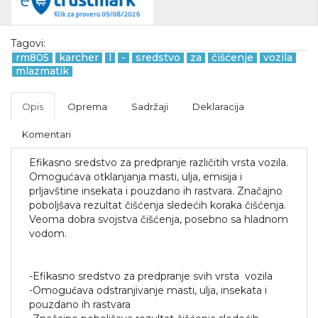
Tagovi:
rm805
karcher
l
-
sredstvo
za
čišćenje
vozila
mlazmatik
Opis
Oprema
Sadržaji
Deklaracija
Komentari
Efikasno sredstvo za predpranje različitih vrsta vozila.
Omogućava otklanjanja masti, ulja, emisija i
prljavštine insekata i pouzdano ih rastvara. Značajno
poboljšava rezultat čišćenja sledećih koraka čišćenja.
Veoma dobra svojstva čišćenja, posebno sa hladnom
vodom.
-Efikasno sredstvo za predpranje svih vrsta vozila
-Omogućava odstranjivanje masti, ulja, insekata i
pouzdano ih rastvara