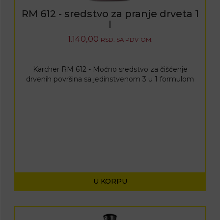
RM 612 - sredstvo za pranje drveta 1
l
1.140,00
RSD.
SA PDV-OM.
Karcher RM 612 - Moćno sredstvo za čišćenje
drvenih površina sa jedinstvenom 3 u 1 formulom
U KORPU