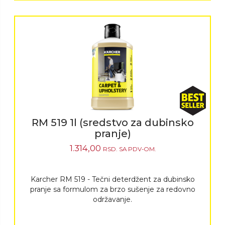
RM 519 1l (sredstvo za dubinsko
pranje)
1.314,00
RSD.
SA PDV-OM.
Karcher RM 519 - Tečni deterdžent za dubinsko
pranje sa formulom za brzo sušenje za redovno
održavanje.