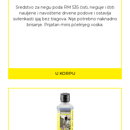
Sredstvo za negu poda RM 535 čisti, neguje i štiti
nauljene i navoštene drvene podove i ostavlja
svilenkasti sjaj bez tragova. Nije potrebno naknadno
brisanje. Prijatan miris pčelinjeg voska.
U KORPU