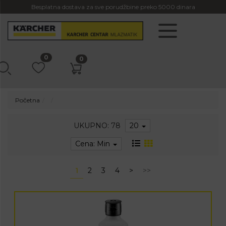
Besplatna dostava za sve porudžbine preko 5000 dinara
0
0
Početna
UKUPNO: 78
20
Cena: Min
1
2
3
4
>
>>