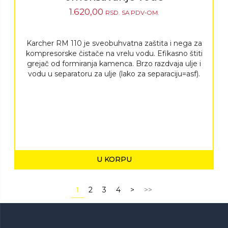
1.620,00
RSD.
SA PDV-OM.
Karcher RM 110 je sveobuhvatna zaštita i nega za
kompresorske čistače na vrelu vodu. Efikasno štiti
grejač od formiranja kamenca. Brzo razdvaja ulje i
vodu u separatoru za ulje (lako za separaciju=asf).
U KORPU
1
2
3
4
>
>>