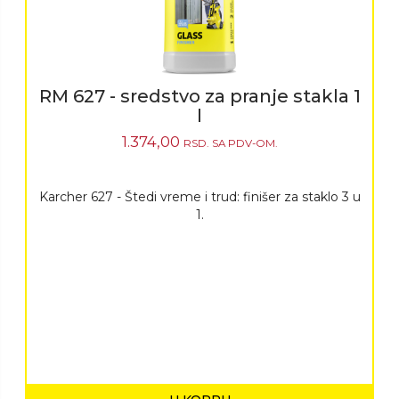
RM 627 - sredstvo za pranje stakla 1
l
1.374,00
RSD.
SA PDV-OM.
Karcher 627 - Štedi vreme i trud: finišer za staklo 3 u
1.