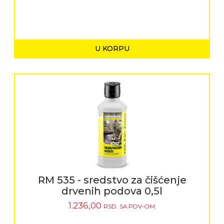
U KORPU
RM 535 - sredstvo za čišćenje
drvenih podova 0,5l
1.236,00
RSD.
SA PDV-OM.