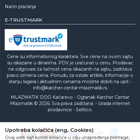
Način plaćanja
E-TRUSTMARK
Cene su informativnog karaktera. Sve cene na ovom sajtu
su iskazane u dinarima. PDV je uračunat u cenu. Prodavac
ne odgovara za tačnost cena iskazanih na sajtu, zadržava
pravo izmena cena. Ponudu za ostale artikle, informacije o
stanju lagera i aktuelnim cenama možete dobiti na upit -
info@karcher-centar-mlazmatik.rs
MLAZMATIK DOO Kačarevo - Ogranak Karcher Centar
Mlazmatik © 2026. Sva prava zadržana. -
Izrada internet
prodavnice
-
Selltico.
Upotreba kolačića (eng. Cookies)
Ovaj web sajt koristi kolačiće u cilju unapređenja pretrage,