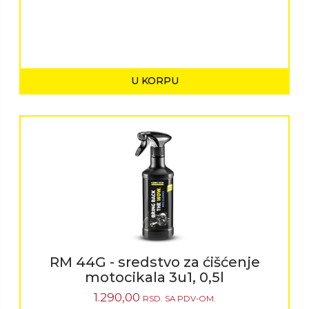
U KORPU
RM 44G - sredstvo za ćišćenje
motocikala 3u1, 0,5l
1.290,00
RSD.
SA PDV-OM.