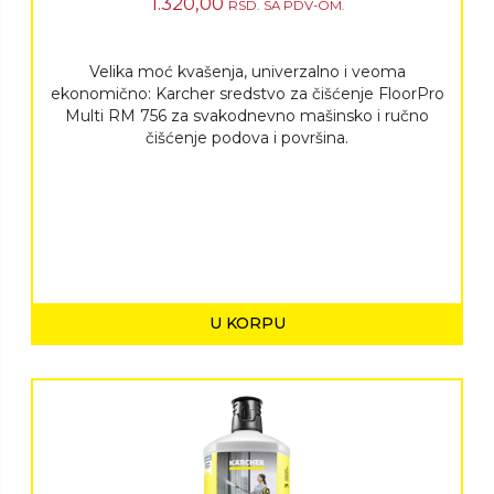
1.320,00
RSD.
SA PDV-OM.
Velika moć kvašenja, univerzalno i veoma
ekonomično: Karcher sredstvo za čišćenje FloorPro
Multi RM 756 za svakodnevno mašinsko i ručno
čišćenje podova i površina.
U KORPU