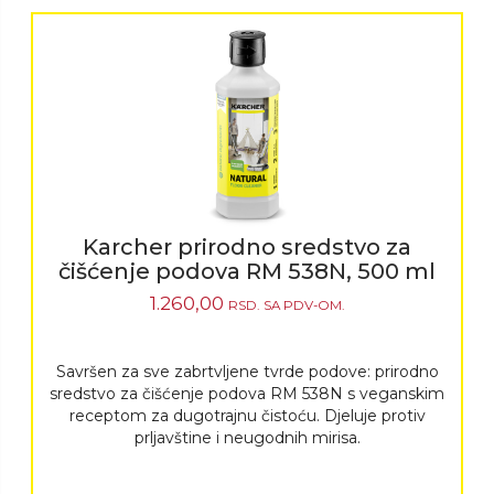
Karcher prirodno sredstvo za
čišćenje podova RM 538N, 500 ml
1.260,00
RSD.
SA PDV-OM.
Savršen za sve zabrtvljene tvrde podove: prirodno
sredstvo za čišćenje podova RM 538N s veganskim
receptom za dugotrajnu čistoću. Djeluje protiv
prljavštine i neugodnih mirisa.