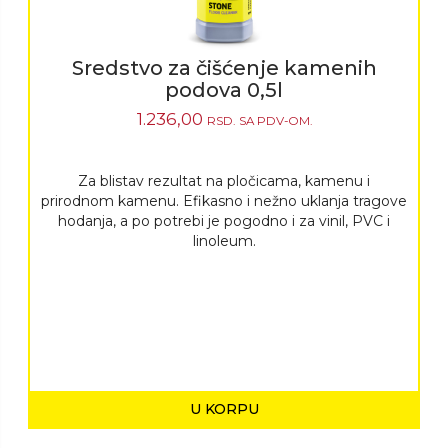
Sredstvo za čišćenje kamenih
podova 0,5l
1.236,00
RSD.
SA PDV-OM.
Za blistav rezultat na pločicama, kamenu i
prirodnom kamenu. Efikasno i nežno uklanja tragove
hodanja, a po potrebi je pogodno i za vinil, PVC i
linoleum.
U KORPU