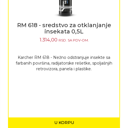
RM 618 - sredstvo za otklanjanje
insekata 0,5L
1.314,00
RSD.
SA PDV-OM.
Karcher RM 618 - Nežno odstranjuje insekte sa
farbanih površina, radijatorske rešetke, spoljašnjih
retrovizora, panela i plastike.
U KORPU