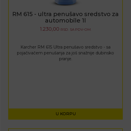
RM 615 - ultra penušavo sredstvo za
automobile 1l
1.230,00
RSD.
SA PDV-OM.
Karcher RM 615 Ultra penušavo sredstvo - sa
pojačivačem penušanja za još snažnije dubinsko
pranje.
U KORPU