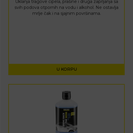
Uklanja tragove cipela, prašine i druga zaprljanja sa
svih podova otpornih na vodu i alkohol. Ne ostavlja
mrlje čak i na sjajnim površinama.
U KORPU