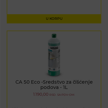
U KORPU
CA 50 Eco -Sredstvo za čišćenje
podova - 1L
1.190,00
RSD.
SA PDV-OM.