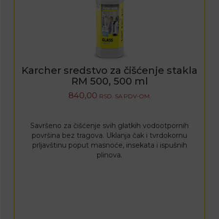
Karcher sredstvo za čišćenje stakla
RM 500, 500 ml
840,00
RSD.
SA PDV-OM.
Savršeno za čišćenje svih glatkih vodootpornih
površina bez tragova. Uklanja čak i tvrdokornu
prljavštinu poput masnoće, insekata i ispušnih
plinova.