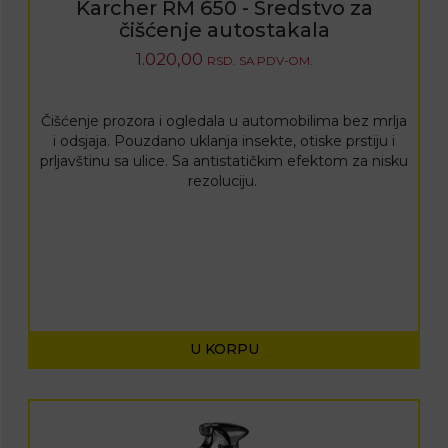
Karcher RM 650 - Sredstvo za
čišćenje autostakala
1.020,00
RSD.
SA PDV-OM.
Čišćenje prozora i ogledala u automobilima bez mrlja
i odsjaja. Pouzdano uklanja insekte, otiske prstiju i
prljavštinu sa ulice. Sa antistatičkim efektom za nisku
rezoluciju.
U KORPU