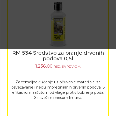
RM 534 Sredstvo za pranje drvenih
podova 0,5l
1.236,00
RSD.
SA PDV-OM.
Za temeljno čišćenje uz očuvanje materijala, za
osvežavanje i negu impregniranih drvenih podova. S
efikasnom zaštitom od vlage protiv bubrenja poda.
Sa svežim mirisom limuna.