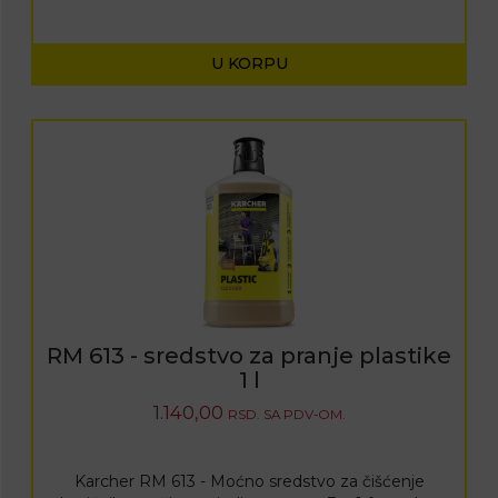
U KORPU
RM 613 - sredstvo za pranje plastike
1 l
1.140,00
RSD.
SA PDV-OM.
Karcher RM 613 - Moćno sredstvo za čišćenje