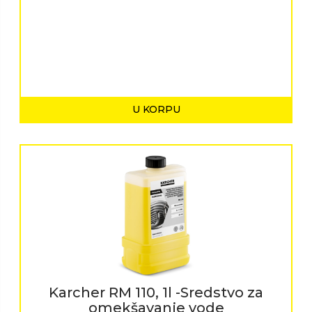
U KORPU
Karcher RM 110, 1l -Sredstvo za
omekšavanje vode