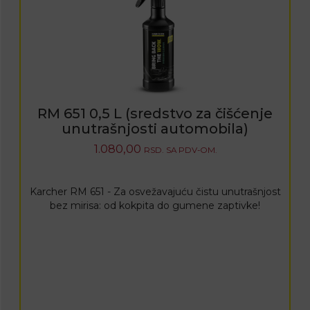
RM 651 0,5 L (sredstvo za čišćenje
unutrašnjosti automobila)
1.080,00
RSD.
SA PDV-OM.
Karcher RM 651 - Za osvežavajuću čistu unutrašnjost
bez mirisa: od kokpita do gumene zaptivke!