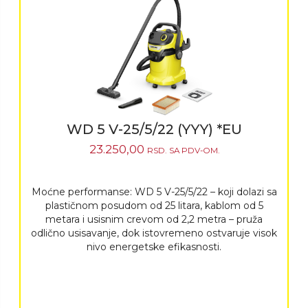
WD 5 V-25/5/22 (YYY) *EU
23.250,00
RSD.
SA PDV-OM.
Moćne performanse: WD 5 V-25/5/22 – koji dolazi sa
plastičnom posudom od 25 litara, kablom od 5
metara i usisnim crevom od 2,2 metra – pruža
odlično usisavanje, dok istovremeno ostvaruje visok
nivo energetske efikasnosti.