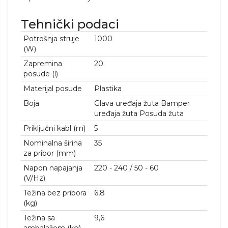
Tehnički podaci
Potrošnja struje
1000
(W)
Zapremina
20
posude (l)
Materijal posude
Plastika
Boja
Glava uređaja žuta Bamper
uređaja žuta Posuda žuta
Priključni kabl (m)
5
Nominalna širina
35
za pribor (mm)
Napon napajanja
220 - 240 / 50 - 60
(V/
Hz
)
Težina bez pribora
6,8
(kg)
Težina sa
9,6