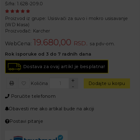
Šifra: 1.628-209.0
Proizvod iz grupe:
Usisivači za suvo i mokro usisavanje
(WD klasa)
Proizvođač:
Karcher
19.680,00
RSD.
WebCena:
sa pdv-om.
Rok isporuke od 3 do 7 radnih dana
Dostava za ovaj artikl je besplatna!
+
Količina
Dodajte u korpu
-
Poručite telefonom
Obavesti me ako artikal bude na akciji
Postavi pitanje