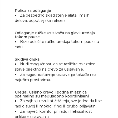
Polica za odlaganje
Za bezbedno skladištenje alata i malih
delova, poput vijaka i eksera.
Odlaganje ručke usisivača na glavi uređaja
tokom pauze
Brzo odložite ručku uređaja tokom pauza u
radu.
Skidiva drška
Nudi mogućnost, da se različite mlaznice
stave direktno na crevo za usisavanje.
Za najjednostavnije usisavanje takođe i na
najužim prostorima.
Uređaj, usisno crevo i podna mlaznica
optimalno su međusobno koordinisani
Za najbolji rezultat čišćenja, sve jedno da li se
radi o suvoj ili mokroj, finoj ili gruboj prljavštini.
Za najveći komfor pri radu i fleksibilnost
prilikom usisavanja.