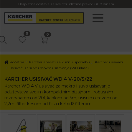
Besplatna dostava za sve porudžbine preko 5000 dinara
0
0
Početna
Karcher aparati za kućnu upotrebu
Karcher usisivači
Usisivači za suvo i mokro usisavanje (WD klasa)
KARCHER USISIVAČ WD 4 V-20/5/22
Karcher WD 4 V usisivač za mokro i suvo usisavanje
oduševljava svojim kompaktnim dizajnom i robusnim
rezervoarom od 20l, kablom od 5m, usisnim crevom od
2,2m, filter kesom od flisa i ketridž filterom.