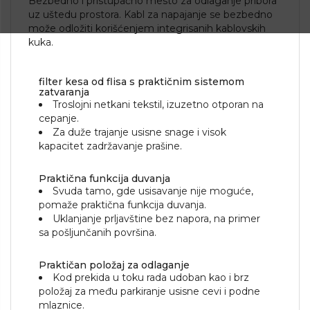
Bezbedno i pristupačno mesto za odlaganje pribora
uz uštedu prostora. Kabl za napajanje se bezbedno
može odložiti korišćenjem integrisanih kablovskih
kuka.
filter kesa od flisa s praktičnim sistemom
zatvaranja
Troslojni netkani tekstil, izuzetno otporan na
cepanje.
Za duže trajanje usisne snage i visok
kapacitet zadržavanje prašine.
Praktična funkcija duvanja
Svuda tamo, gde usisavanje nije moguće,
pomaže praktična funkcija duvanja.
Uklanjanje prljavštine bez napora, na primer
sa pošljunčanih površina.
Praktičan položaj za odlaganje
Kod prekida u toku rada udoban kao i brz
položaj za među parkiranje usisne cevi i podne
mlaznice.