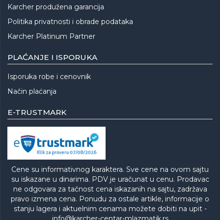
Karcher produžena garancija
Politika privatnosti i obrade podataka
Karcher Platinum Partner
PLAĆANJE I ISPORUKA
Isporuka robe i cenovnik
Način plaćanja
E-TRUSTMARK
Cene su informativnog karaktera. Sve cene na ovom sajtu
su iskazane u dinarima. PDV je uračunat u cenu. Prodavac
ne odgovara za tačnost cena iskazanih na sajtu, zadržava
pravo izmena cena. Ponudu za ostale artikle, informacije o
stanju lagera i aktuelnim cenama možete dobiti na upit -
info@karcher-centar-mlazmatik.rs