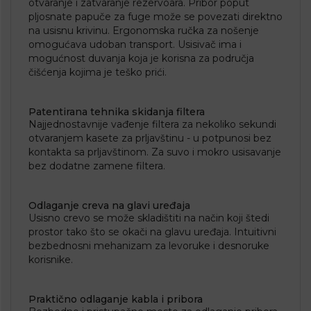
otvaranje i zatvaranje rezervoara. Pribor poput
pljosnate papuče za fuge može se povezati direktno
na usisnu krivinu. Ergonomska ručka za nošenje
omogućava udoban transport. Usisivač ima i
mogućnost duvanja koja je korisna za područja
čišćenja kojima je teško prići.
Patentirana tehnika skidanja filtera
Najjednostavnije vađenje filtera za nekoliko sekundi
otvaranjem kasete za prljavštinu - u potpunosi bez
kontakta sa prljavštinom. Za suvo i mokro usisavanje
bez dodatne zamene filtera.
Odlaganje creva na glavi uređaja
Usisno crevo se može skladištiti na način koji štedi
prostor tako što se okači na glavu uređaja. ​Intuitivni
bezbednosni mehanizam za levoruke i desnoruke
korisnike.
Praktično odlaganje kabla i pribora