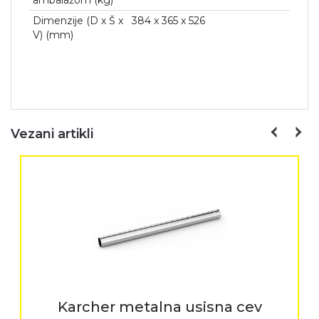
ambalažom (kg)
Dimenzije (D x Š x
384 x 365 x 526
V) (mm)
Vezani artikli
Karcher metalna usisna cev