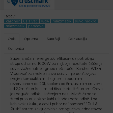
Tagovi:
karcher
usisivač
wd4
mlazmatik
suvoimokro
mlazmatik
pančevo
Opis
Oprema
Sadržaji
Deklaracija
Komentari
Super snažan i energetski efikasan uz potrošnju
struje od samo 1000W, za najbolje rezultate čišćenja
suve, vlažne, sitne i grube nečistoće. Karcher WD 4
V usisivač za mokro i suvo usisavanje oduševljava
svojim kompaktnim dizajnom i robusnim
rezervoarom od 20l, kablom od 5m, usisnim crevom
od 2,2m, filter kesom od flisa i ketridž filterom. Crevo
je moguće odlažiti kačenjem na usisivač, čime se
štedi prostor, dok se kabl takođe može odložiti na
kablovsku kuku, a cevi i pribor na "bamper". "Pull &
Push" sistem zaključavanja omogućava jednostavno