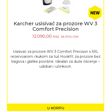
Karcher usisivač za prozore WV 3
Comfort Precision
12.090,00
RSD.
SA PDV-OM.
Usisivač za prozore WV 3 Comfort Precison s XXL
rezervoarom i kukom za tuš Hook!It: za prozore bez
tragova i glatke površine. Idealan za duže čišćenje –
udoban i učinkovit.
U KORPU