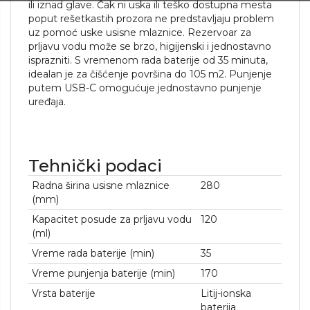
ili iznad glave. Čak ni uska ili teško dostupna mesta
poput rešetkastih prozora ne predstavljaju problem
uz pomoć uske usisne mlaznice. Rezervoar za
prljavu vodu može se brzo, higijenski i jednostavno
isprazniti. S vremenom rada baterije od 35 minuta,
idealan je za čišćenje površina do 105 m2. Punjenje
putem USB-C omogućuje jednostavno punjenje
uređaja.
Tehnički podaci
Radna širina usisne mlaznice
280
(mm)
Kapacitet posude za prljavu vodu
120
(ml)
Vreme rada baterije (min)
35
Vreme punjenja baterije (min)
170
Vrsta baterije
Litij-ionska
baterija