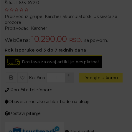
Šifra: 1.633-672.0
Proizvod iz grupe:
Karcher akumulatorski usisivači za
prozore
Proizvođač:
Karcher
10.290,00
RSD.
WebCena:
sa pdv-om.
Rok isporuke od 3 do 7 radnih dana
Dostava za ovaj artikl je besplatna!
+
Količina
Dodajte u korpu
-
Poručite telefonom
Obavesti me ako artikal bude na akciji
Postavi pitanje
Novi artikal