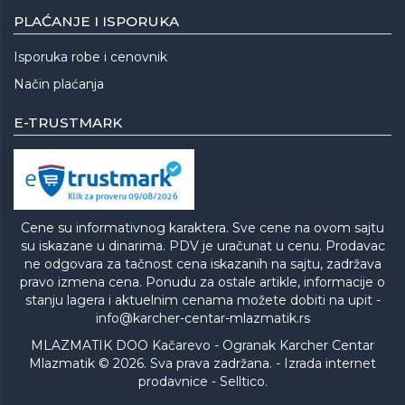
PLAĆANJE I ISPORUKA
Isporuka robe i cenovnik
Način plaćanja
E-TRUSTMARK
Cene su informativnog karaktera. Sve cene na ovom sajtu
su iskazane u dinarima. PDV je uračunat u cenu. Prodavac
ne odgovara za tačnost cena iskazanih na sajtu, zadržava
pravo izmena cena. Ponudu za ostale artikle, informacije o
stanju lagera i aktuelnim cenama možete dobiti na upit -
info@karcher-centar-mlazmatik.rs
MLAZMATIK DOO Kačarevo - Ogranak Karcher Centar
Mlazmatik © 2026. Sva prava zadržana. -
Izrada internet
prodavnice
-
Selltico.