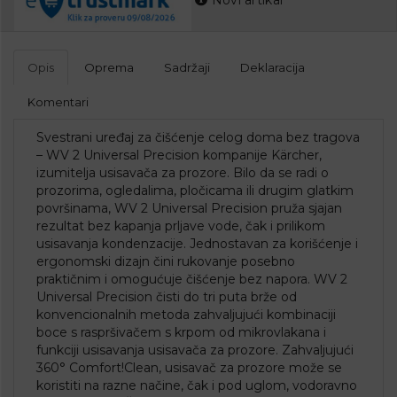
Opis
Oprema
Sadržaji
Deklaracija
Komentari
Svestrani uređaj za čišćenje celog doma bez tragova
– WV 2 Universal Precision kompanije Kärcher,
izumitelja usisavača za prozore. Bilo da se radi o
prozorima, ogledalima, pločicama ili drugim glatkim
površinama, WV 2 Universal Precision pruža sjajan
rezultat bez kapanja prljave vode, čak i prilikom
usisavanja kondenzacije. Jednostavan za korišćenje i
ergonomski dizajn čini rukovanje posebno
praktičnim i omogućuje čišćenje bez napora. WV 2
Universal Precision čisti do tri puta brže od
konvencionalnih metoda zahvaljujući kombinaciji
boce s raspršivačem s krpom od mikrovlakana i
funkciji usisavanja usisavača za prozore. Zahvaljujući
360° Comfort!Clean, usisavač za prozore može se
koristiti na razne načine, čak i pod uglom, vodoravno