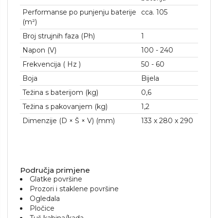
Performanse po punjenju baterije
cca. 105
(m²)
Broj strujnih faza (Ph)
1
Napon (V)
100 - 240
Frekvencija (
Hz
)
50 - 60
Boja
Bijela
Težina s baterijom (kg)
0,6
Težina s pakovanjem (kg)
1,2
Dimenzije (D × Š × V) (mm)
133 x 280 x 290
Područja primjene
Glatke površine
Prozori i staklene površine
Ogledala
Pločice