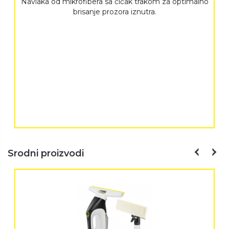
Navlaka od mikrofibera sa čičak trakom za optimalno
brisanje prozora iznutra.
Srodni proizvodi