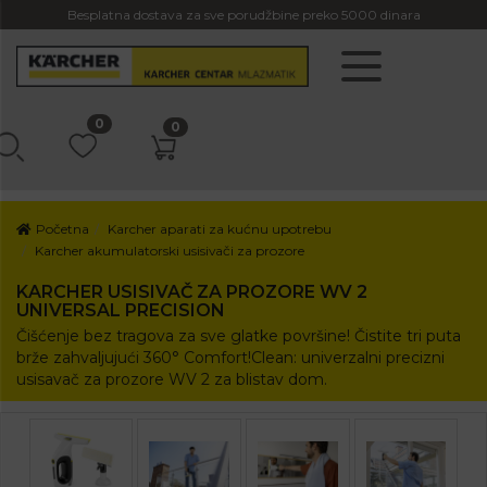
Besplatna dostava za sve porudžbine preko 5000 dinara
0
0
Početna
Karcher aparati za kućnu upotrebu
Karcher akumulatorski usisivači za prozore
KARCHER USISIVAČ ZA PROZORE WV 2
UNIVERSAL PRECISION
Čišćenje bez tragova za sve glatke površine! Čistite tri puta
brže zahvaljujući 360° Comfort!Clean: univerzalni precizni
usisavač za prozore WV 2 za blistav dom.