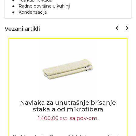
Tuš kabina/kada
Radne površine u kuhinji
Kondenzacija
Vezani artikli
Navlaka za unutrašnje brisanje
stakala od mikrofibera
1.400,00
sa pdv-om.
RSD.