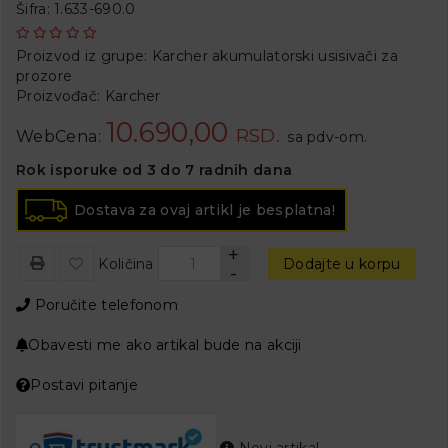
Šifra: 1.633-690.0
Proizvod iz grupe:
Karcher akumulatorski usisivači za
prozore
Proizvođač:
Karcher
10.690,00
RSD.
WebCena:
sa pdv-om.
Rok isporuke od 3 do 7 radnih dana
Dostava za ovaj artikl je besplatna!
+
Količina
Dodajte u korpu
-
Poručite telefonom
Obavesti me ako artikal bude na akciji
Postavi pitanje
Novi artikal