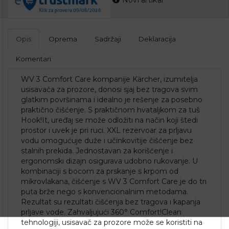
Opis
Oprema
Sadržaji
Deklaracija
Komentari
WV 3 Comfort Care kompanije Kärcher, izumitelja
usisavača za prozore, donosi sjaj bez tragova svim
glatkim površinama i idealno je rešenje za posebno
praktično čišćenje. S praktičnom hvataljkom za tuš
Hook!It, uređaj se može odložiti na način koji štedi
prostor i uvek je pri ruci. XXL rezervoar za prljavu
vodu omogućuje duže i učinkovitije čišćenje bez
stalnih prekida. Jednostavan za korišćenje i
ergonomski dizajn osigurava udobno rukovanje. U
kombinaciji s bocom za prskanje s krpom od
mikrovlakana, čišćenje s WV 3 Comfort Care je do tri
puta brže nego s konvencionalnim metodama.
Rezultat su rezultati čišćenja bez tragova i kapanja
prljave vode. Zahvaljujući 360° Comfort!Clean
tehnologiji, usisavač za prozore može se koristiti na