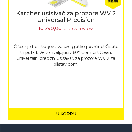
Karcher usisivač za prozore WV 2
Universal Precision
10.290,00
RSD.
SA PDV-OM.
Čišćenje bez tragova za sve glatke površine! Čistite
tri puta brže zahvaljujući 360° Comfort!Clean:
univerzalni precizni usisavač za prozore WV 2 za
blistav dom.
U KORPU