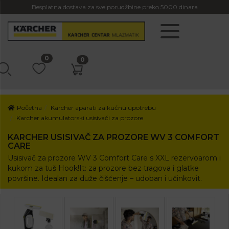
Besplatna dostava za sve porudžbine preko 5000 dinara
0
0
Početna
Karcher aparati za kućnu upotrebu
Karcher akumulatorski usisivači za prozore
KARCHER USISIVAČ ZA PROZORE WV 3 COMFORT
CARE
Usisivač za prozore WV 3 Comfort Care s XXL rezervoarom i
kukom za tuš Hook!It: za prozore bez tragova i glatke
površine. Idealan za duže čišćenje – udoban i učinkovit.