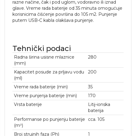
razne načine, čak i pod uglom, vodoravno ili iznad
glave. Vreme rada baterije od 35 minuta omogućuje
korisnicima čišćenje površina do 105 m2. Punjenje
putem USB-C kabla olakšava punjenje.
Tehnički podaci
Radna širina usisne mlaznice
280
(mm)
Kapacitet posude za prljavu vodu
200
(ml)
Vreme rada baterije (min)
35
Vreme punjenja baterije (min)
170
Vrsta baterije
Litij-ionska
baterija
Performanse po punjenju baterije
cca. 105
(m²)
Broj strujnih faza (Ph)
1