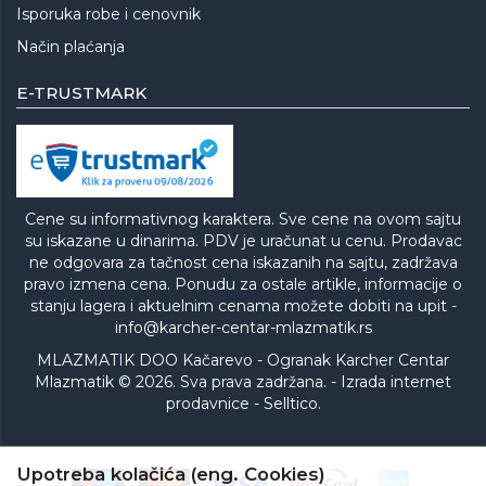
Isporuka robe i cenovnik
Način plaćanja
E-TRUSTMARK
Cene su informativnog karaktera. Sve cene na ovom sajtu
su iskazane u dinarima. PDV je uračunat u cenu. Prodavac
ne odgovara za tačnost cena iskazanih na sajtu, zadržava
pravo izmena cena. Ponudu za ostale artikle, informacije o
stanju lagera i aktuelnim cenama možete dobiti na upit -
info@karcher-centar-mlazmatik.rs
MLAZMATIK DOO Kačarevo - Ogranak Karcher Centar
Mlazmatik © 2026. Sva prava zadržana. -
Izrada internet
prodavnice
-
Selltico.
Upotreba kolačića (eng. Cookies)