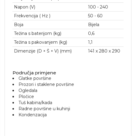
Napon (V)
100 - 240
Frekvencija (
Hz
)
50 - 60
Boja
Bijela
Težina s baterijom (kg)
0,6
Težina s pakovanjem (kg)
1,1
Dimenzije (D × Š × V) (mm)
141 x 280 x 290
Područja primjene
Glatke površine
Prozori i staklene površine
Ogledala
Pločice
Tuš kabina/kada
Radne površine u kuhinji
Kondenzacija