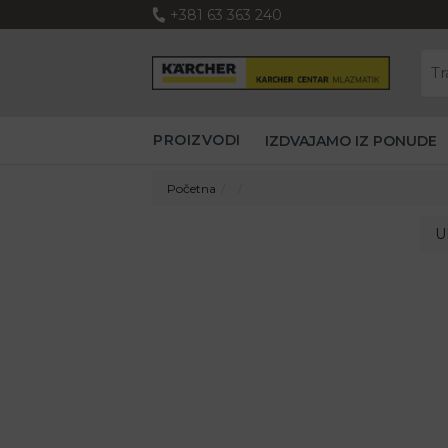
+381 63 363 240
PROIZVODI
IZDVAJAMO IZ PONUDE
Početna
U