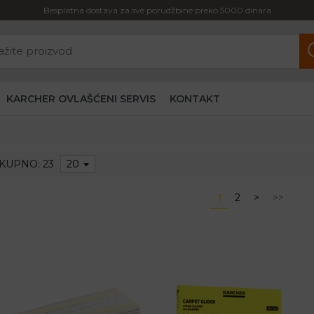
Besplatna dostava za sve porudžbine preko 5000 dinara
KARCHER OVLAŠĆENI SERVIS
KONTAKT
KUPNO: 23
20
1
2
>
>>