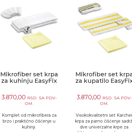
Mikrofiber set krpa
Mikrofiber set krp
za kuhinju EasyFix
za kupatilo EasyFi
3.870,00
3.870,00
RSD.
SA PDV-
RSD.
SA PDV-
OM.
OM.
Komplet od mikrofibera za
Visokokvalitetni set Karche
brzo i praktično čišćenje u
krpa za parno čišćenje sadrž
kuhinji.
dve univerzalne krpe za