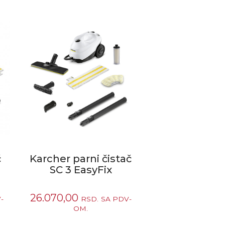
č
Karcher parni čistač
SC 3 EasyFix
26.070,00
-
RSD.
SA PDV-
OM.