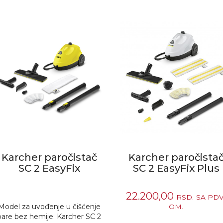
Karcher paročistač
Karcher paročista
SC 2 EasyFix
SC 2 EasyFix Plus
22.200,00
RSD.
SA PDV
Model za uvođenje u čišćenje
OM.
pare bez hemije: Karcher SC 2