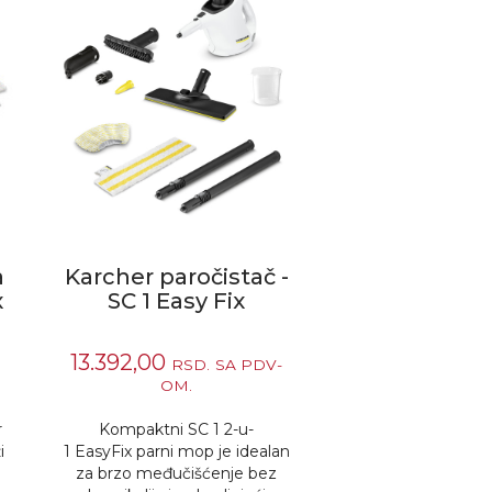
a
Karcher paročistač -
x
SC 1 Easy Fix
13.392,00
RSD.
SA PDV-
OM.
r
Kompaktni SC 1 2-u-
i
1
EasyFix
parni mop je idealan
za brzo međučišćenje bez