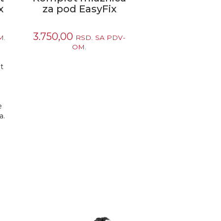
x
za pod EasyFix
3.750,00
M.
RSD.
SA PDV-
OM.
t
e
a.