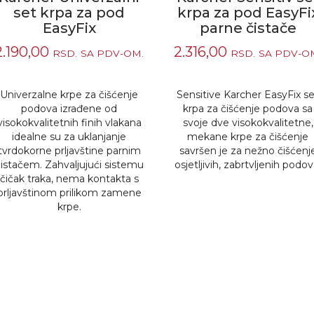
set krpa za pod
krpa za pod EasyFi
EasyFix
parne čistače
2.190,00
2.316,00
RSD.
SA PDV-OM.
RSD.
SA PDV-O
Univerzalne krpe za čišćenje
Sensitive Karcher
EasyFix
se
podova izrađene od
krpa za čišćenje podova sa
visokokvalitetnih finih vlakana
svoje dve visokokvalitetne,
idealne su za uklanjanje
mekane krpe za čišćenje
tvrdokorne prljavštine parnim
savršen je za nežno čišćenj
čistačem. Zahvaljujući sistemu
osjetljivih, zabrtvljenih podov
čičak traka, nema kontakta s
prljavštinom prilikom zamene
krpe.