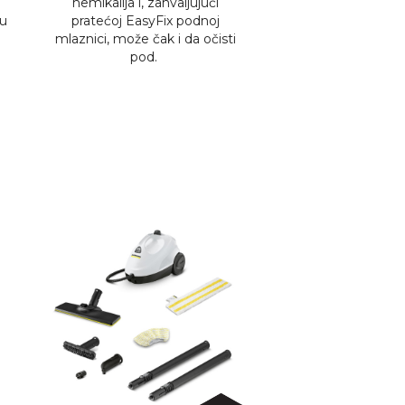
hemikalija i, zahvaljujući
pu
pratećoj
EasyFix
podnoj
mlaznici, može čak i da očisti
pod. ​