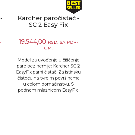
-
Karcher paročistač -
SC 2 Easy Fix
19.544,00
-
RSD.
SA PDV-
OM.
Model za uvođenje u čišćenje
pare bez hemije: Karcher SC 2
EasyFix parni čistač. Za istinsku
čistoću na tvrdim površinama
a
u celom domaćinstvu. S
podnom mlaznicom EasyFix.