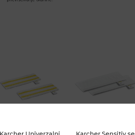
Karcher Univerzalni
Karcher Sensitiv se