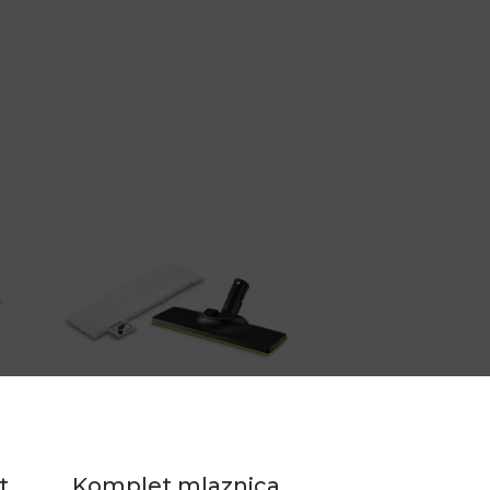
t
Komplet mlaznica