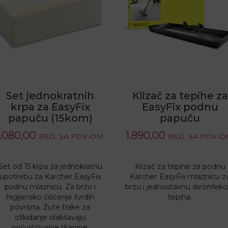
Set jednokratnih
Klizač za tepihe za
krpa za EasyFix
EasyFix podnu
papuču (15kom)
papuču
1.080,00
1.890,00
RSD.
SA PDV-OM.
RSD.
SA PDV-O
Set od 15 krpa za jednokratnu
Klizač za tepihe za podnu
upotrebu za Karcher EasyFix
Karcher EasyFix mlaznicu z
podnu mlaznicu. Za brzo i
brzu i jednostavnu dezinfekci
higijensko čišćenje tvrdih
tepiha.
površina. Žute trake za
otkidanje olakšavaju
pričvršćivanje tkanine.