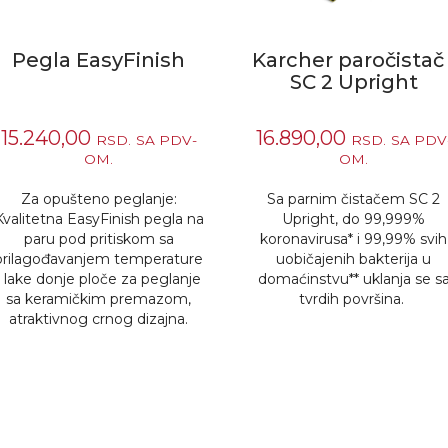
Pegla EasyFinish
Karcher paročistač 
SC 2 Upright
15.240,00
16.890,00
RSD.
SA PDV-
RSD.
SA PDV
OM.
OM.
Za opušteno peglanje:
Sa parnim čistačem SC 2
Kvalitetna EasyFinish pegla na
Upright, do 99,999%
paru pod pritiskom sa
koronavirusa* i 99,99% svih
prilagođavanjem temperature
uobičajenih bakterija u
i lake donje ploče za peglanje
domaćinstvu** uklanja se s
sa keramičkim premazom,
tvrdih površina. ​
atraktivnog crnog dizajna.