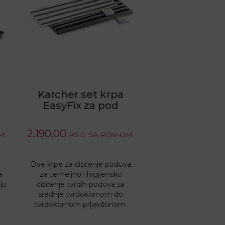
Karcher set krpa
EasyFix za pod
2.190,00
M.
RSD.
SA PDV-OM.
Dve krpe za čišćenje podova
a
za temeljno i higijensko
ju
čišćenje tvrdih podova sa
srednje tvrdokornom do
tvrdokornom prljavštinom.