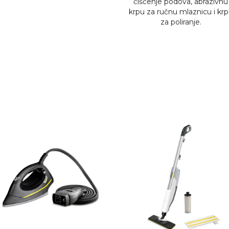
čišćenje podova, abrazivnu
krpu za ručnu mlaznicu i kr
za poliranje.