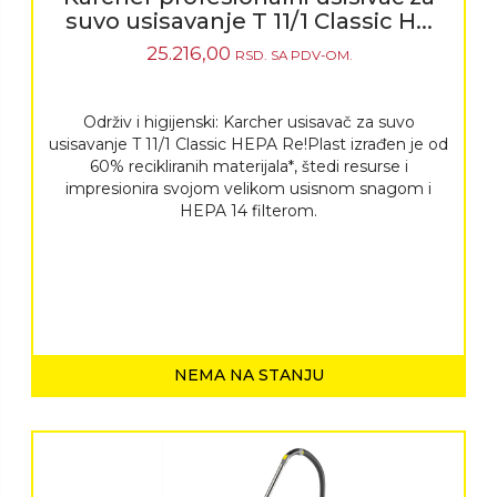
suvo usisavanje T 11/1 Classic H...
25.216,00
RSD.
SA PDV-OM.
Održiv i higijenski: Karcher usisavač za suvo
usisavanje T 11/1 Classic HEPA Re!Plast izrađen je od
60% recikliranih materijala*, štedi resurse i
impresionira svojom velikom usisnom snagom i
HEPA 14 filterom.
NEMA NA STANJU