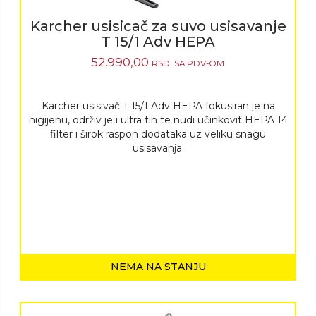
Karcher usisicač za suvo usisavanje
T 15/1 Adv HEPA
52.990,00
RSD.
SA PDV-OM.
Karcher usisivač T 15/1 Adv HEPA fokusiran je na
higijenu, održiv je i ultra tih te nudi učinkovit HEPA 14
filter i širok raspon dodataka uz veliku snagu
usisavanja.
NEMA NA STANJU