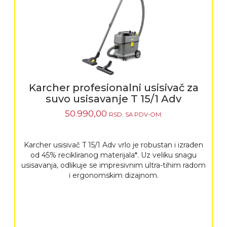
Karcher profesionalni usisivač za
suvo usisavanje T 15/1 Adv
50.990,00
RSD.
SA PDV-OM.
Karcher usisivač T 15/1 Adv vrlo je robustan i izrađen
od 45% recikliranog materijala*. Uz veliku snagu
usisavanja, odlikuje se impresivnim ultra-tihim radom
i ergonomskim dizajnom.