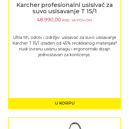
Karcher profesionalni usisivač za
suvo usisavanje T 15/1
48.990,00
RSD.
SA PDV-OM.
Ultra tih, održiv i izdržljiv: usisavač za suvo usisavanje
Karcher T 15/1 izrađen od 45% recikliranog materijala*
nudi izvrsnu usisnu snagu i ergonomski dizajn
jednostavan za korišćenje.
U KORPU