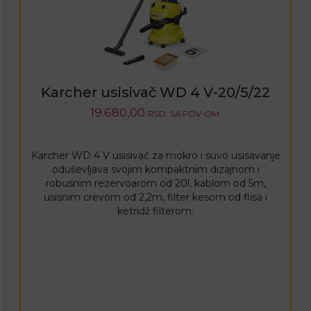
Karcher usisivač WD 4 V-20/5/22
19.680,00
RSD.
SA PDV-OM.
Karcher WD 4 V usisivač za mokro i suvo usisavanje
oduševljava svojim kompaktnim dizajnom i
robusnim rezervoarom od 20l, kablom od 5m,
usisnim crevom od 2,2m, filter kesom od flisa i
ketridž filterom.