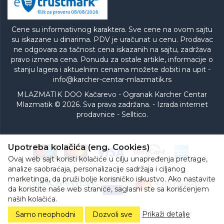
Cene su informativnog karaktera. Sve cene na ovom sajtu
su iskazane u dinarima. PDV je uračunat u cenu. Prodavac
ne odgovara za tačnost cena iskazanih na sajtu, zadržava
pravo izmena cena. Ponudu za ostale artikle, informacije o
stanju lagera i aktuelnim cenama možete dobiti na upit -
info@karcher-centar-mlazmatik.rs
MLAZMATIK DOO Kačarevo - Ogranak Karcher Centar
Mlazmatik © 2026. Sva prava zadržana. -
Izrada internet
prodavnice
-
Selltico.
Upotreba kolačića (eng. Cookies)
Ovaj web sajt koristi kolačiće u cilju unapređenja pretrage,
analize saobraćaja, personalizacije sadržaja i ciljanog
marketinga, da pruži bolje korisničko iskustvo. Ako nastavite
da koristite naše web stranice, saglasni ste sa korišćenjem
naših kolačića.
Prikaži detalje
Samo neophodni
Dozvoli sve