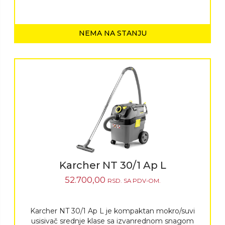
NEMA NA STANJU
Karcher NT 30/1 Ap L
52.700,00
RSD.
SA PDV-OM.
Karcher NT 30/1 Ap L je kompaktan mokro/suvi
usisivač srednje klase sa izvanrednom snagom