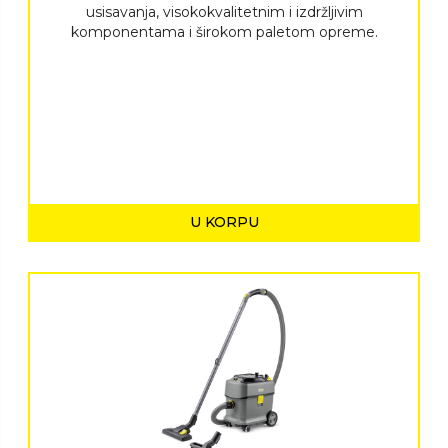
usisavanja, visokokvalitetnim i izdržljivim
komponentama i širokom paletom opreme.
U KORPU