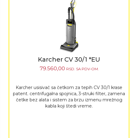
Karcher CV 30/1 *EU
79.560,00
RSD.
SA PDV-OM.
Karcher usisivač sa četkom za tepih CV 30/1 krase
patent. centrifugalna spojnica, 3-struki filter, zamena
četke bez alata i sistem za brzu izmenu mrežnog
kabla koji štedi vreme.