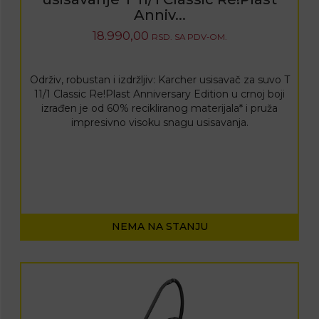
Anniv...
18.990,00
RSD.
SA PDV-OM.
Održiv, robustan i izdržljiv: Karcher usisavač za suvo T
11/1 Classic Re!Plast Anniversary Edition u crnoj boji
izrađen je od 60% recikliranog materijala* i pruža
impresivno visoku snagu usisavanja.
NEMA NA STANJU