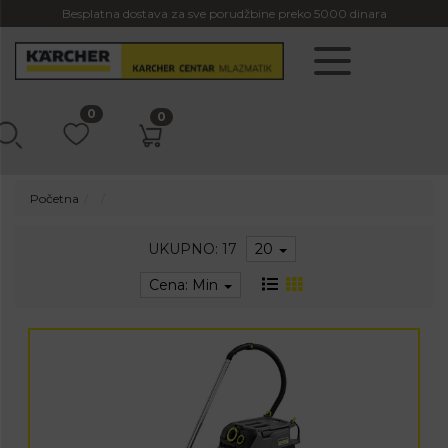
Besplatna dostava za sve porudžbine preko 5000 dinara
0
0
Početna
UKUPNO: 17
20
Cena: Min