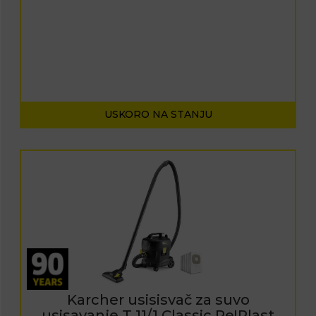
USKORO NA STANJU
Karcher usisisvač za suvo
usisavanje T 11/1 Classic Re!Plast