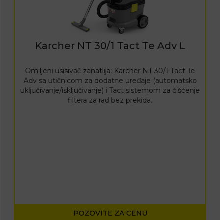
Karcher NT 30/1 Tact Te Adv L
Omiljeni usisivač zanatlija: Kärcher NT 30/1 Tact Te
Adv sa utičnicom za dodatne uređaje (automatsko
uključivanje/isključivanje) i Tact sistemom za čišćenje
filtera za rad bez prekida.
POZOVITE ZA CENU