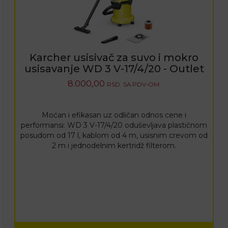
Karcher usisivač za suvo i mokro
usisavanje WD 3 V-17/4/20 - Outlet
8.000,00
RSD.
SA PDV-OM.
Moćan i efikasan uz odličan odnos cene i
performansi: WD 3 V-17/4/20 oduševljava plastičnom
posudom od 17 l, kablom od 4 m, usisnim crevom od
2 m i jednodelnim kertridž filterom.