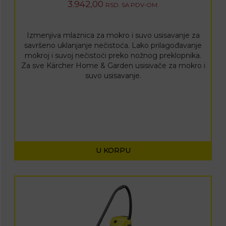
3.942,00
RSD.
SA PDV-OM.
Izmenjiva mlaznica za mokro i suvo usisavanje za
savršeno uklanjanje nečistoća. Lako prilagođavanje
mokroj i suvoj nečistoći preko nožnog preklopnika.
Za sve Kärcher Home & Garden usisivače za mokro i
suvo usisavanje.
U KORPU