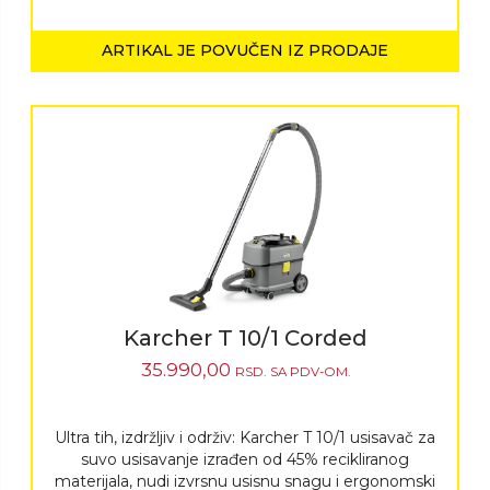
ARTIKAL JE POVUČEN IZ PRODAJE
Karcher T 10/1 Corded
35.990,00
RSD.
SA PDV-OM.
Ultra tih, izdržljiv i održiv: Karcher T 10/1 usisavač za
suvo usisavanje izrađen od 45% recikliranog
materijala, nudi izvrsnu usisnu snagu i ergonomski