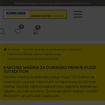
Besplatna dostava za sve porudžbine preko 5000 dinara
0
0
Početna
Karcher aparati za profesionalnu upotrebu
Mašine za čišćenje tepiha / tapacirunga
Ekstracione mašine (dubinsko pranje)
KARCHER MAŠINA ZA DUBINSKO PRANJE PUZZI
10/1 EDITION
Karcher mašina za dubinsko pranje Puzzi 10/1 Edition sa
mlaznicom za pod/ mlaznicom za tapacirung za čišćenje
tepiha/ čišćenje tapacirunga pomoću raspršne ekstrakcije.
Idealno za male površine. Sa integrisanom kukom za kabl i
fiksacijom za ručni alat/ usisnu cev.