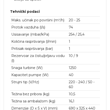
Tehnički podaci
Maks. učinak po površini (m²/h)
20 - 25
Protok vazduha (l/s)
74
Usisavanje (mbar/kPa)
254 / 25,4
Količina raspršivanja (l/min)
1
Pritisak raspršivanja (bar)
1
Rezervoar za čistu/prljavu vodu
10 / 9
(l)
Snaga turbine (W)
1250
Kapacitet pumpe (W)
40
Strujni tip (V/
Hz
)
220 - 240 / 50 -
60
Težina bez pribora (kg)
10,5
Težina sa ambalažom (kg)
16,1
Dimenzije (D x Š x V) (mm)
690 x 325 x 440