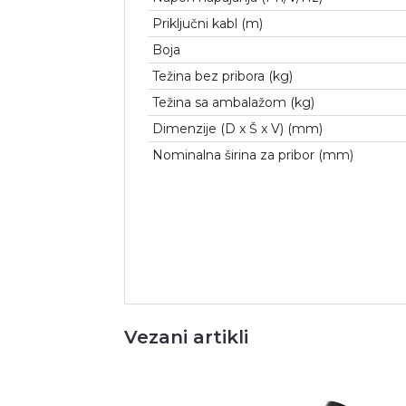
Priključni kabl (m)
Boja
Težina bez pribora (kg)
Težina sa ambalažom (kg)
Dimenzije (D x Š x V) (mm)
Nominalna širina za pribor (mm)
Vezani artikli