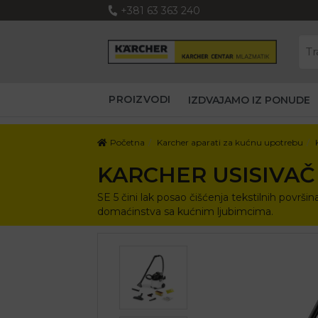
+381 63 363 240
PROIZVODI
IZDVAJAMO IZ PONUDE
Početna
Karcher aparati za kućnu upotrebu
KARCHER USISIVAČ
SE 5 čini lak posao čišćenja tekstilnih površin
domaćinstva sa kućnim ljubimcima.