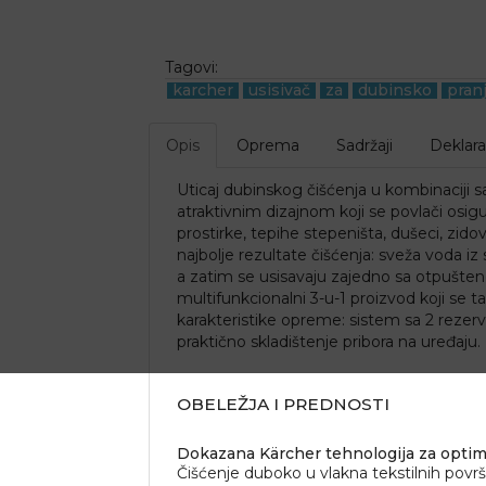
Tagovi:
karcher
usisivač
za
dubinsko
pran
Opis
Oprema
Sadržaji
Deklara
Uticaj dubinskog čišćenja u kombinaciji 
atraktivnim dizajnom koji se povlači osigur
prostirke, tepihe stepeništa, dušeci, zidov
najbolje rezultate čišćenja: sveža voda i
a zatim se usisavaju zajedno sa otpušteno
multifunkcionalni 3-u-1 proizvod koji se 
karakteristike opreme: sistem sa 2 rezerv
praktično skladištenje pribora na uređaju.
OBELEŽJA I PREDNOSTI
Dokazana Kärcher tehnologija za optima
Čišćenje duboko u vlakna tekstilnih površ