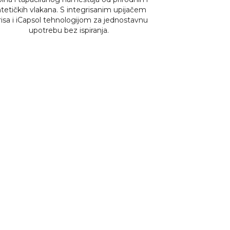
ntetičkih vlakana. S integrisanim upijačem
podrijetla snaž
risa i iCapsol tehnologijom za jednostavnu
površine. Idea
upotrebu bez ispiranja.
kućanstva