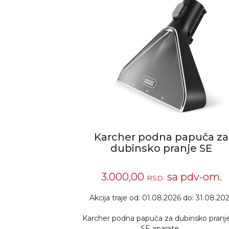
a čišćenje
Karcher podna papuča za
parate
dubinsko pranje SE
pdv-om.
3.000,00
sa pdv-om.
RSD.
 do: 31.08.2026
Akcija traje od: 01.08.2026 do: 31.08.20
ez kapanja:
Karcher podna papuča za dubinsko pranj
n dodatak za
SE aparate.