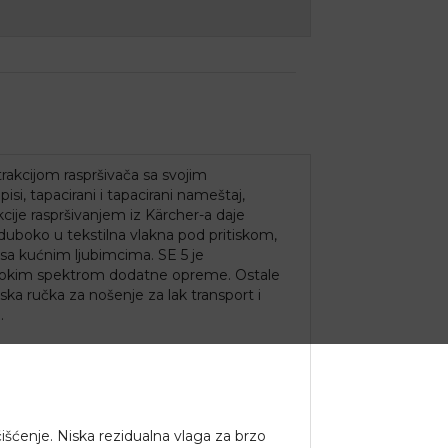
rakcijom raspršivača sa svojim
isi, tapacirani i tapacirani nameštaj,
akcije raspršivanjem iz Kärcher-a daje
u duboko u tekstilna vlakna pod pritiskom,
sa kućnim ljubimcima. SE 5 je
m širokim spektrom dodatne opreme. Ostale
ka ručka za nošenje za lak transport i
.
išćenje. Niska rezidualna vlaga za brzo