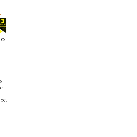
ko
e
 6
je
ice,