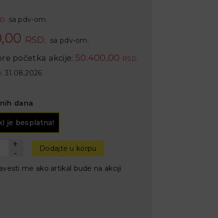
sa pdv-om.
D.
0,00
RSD.
sa pdv-om.
50.400,00
re početka akcije:
RSD.
o: 31.08.2026
dnih dana
kl je besplatna!
+
Dodajte u korpu
-
vesti me ako artikal bude na akciji