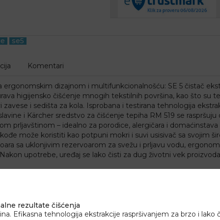
je
se5
cija
Komentari
sa ergonomskim dizajnom i multifunkcionalnošću: SE 5 čistač ekst
ava higijensko čišćenje mnogih tekstilnih površina, kao što su tep
i zavese i sedišta za kola. Isprobana i testirana tehnologija ekstr
z slavine i Kärcher sredstvo za čišćenje tepiha RM 519 se raspršuj
m prljavštinom – idealno za porodice, alergičara i domaćinstava 
takođe može koristiti kao potpuni mokri i suvi usisivač sa svoji
oara sa uklonjivim rezervoarom za svežu i prljavu vodu, ergonoms
 Nakon upotrebe, uređaj se lako čisti za dug životni vek proizvoda
lne rezultate čišćenja
ina. Efikasna tehnologija ekstrakcije raspršivanjem za brzo i lako č