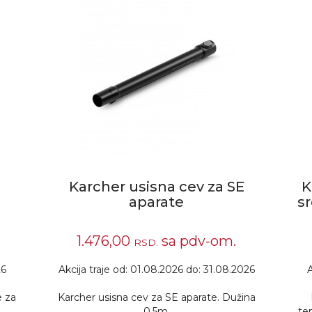
Karcher usisna cev za SE
K
aparate
s
1.476,00
sa pdv-om.
RSD.
26
Akcija traje od: 01.08.2026 do: 31.08.2026
A
e za
Karcher usisna cev za SE aparate. Dužina
0,5m.
te