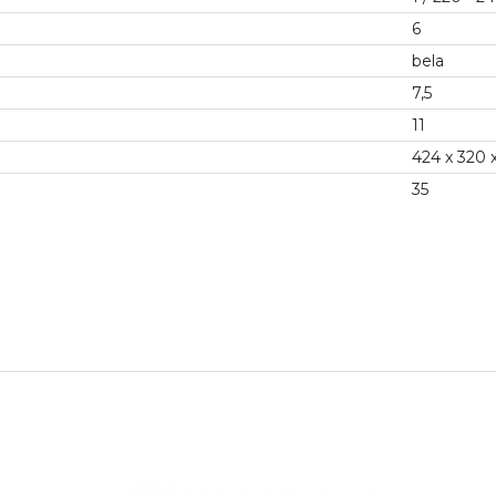
6
bela
7,5
11
424 x 320 
35