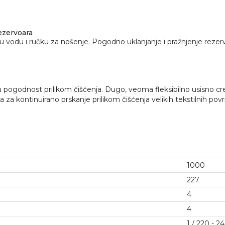
ezervoara
vu vodu i ručku za nošenje. Pogodno uklanjanje i pražnjenje rezer
u pogodnost prilikom čišćenja. Dugo, veoma fleksibilno usisno 
 za kontinuirano prskanje prilikom čišćenja velikih tekstilnih povr
1000
227
4
4
1 / 220 - 2