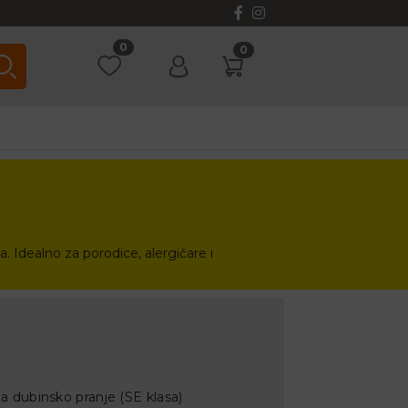
0
0
na. Idealno za porodice, alergičare i
za dubinsko pranje (SE klasa)