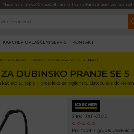
Plaćanje na rate do 12 mesečnih rata karticama Banca Intese - bez kamate!
KARCHER OVLAŠĆENI SERVIS
KONTAKT
Karcher usisivači
Usisivači za dubinsko pranje (SE klasa)
 ZA DUBINSKO PRANJE SE 5
a kao što su tepisi ili presvlake za higijensku čistoću sve do vlaka
Šifra: 1.081-230.0
Proizvod iz grupe:
Usisivači 