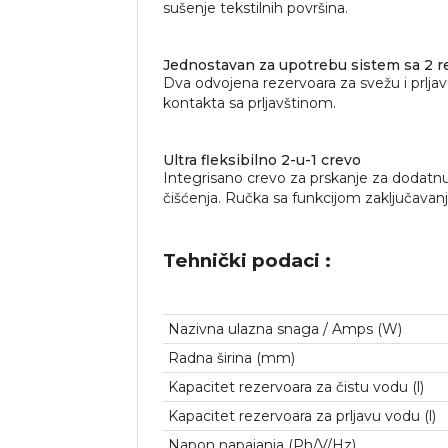
sušenje tekstilnih površina.
Jednostavan za upotrebu sistem sa 2 r
Dva odvojena rezervoara za svežu i prlja
kontakta sa prljavštinom.
Ultra fleksibilno 2-u-1 crevo
Integrisano crevo za prskanje za dodatn
čišćenja. Ručka sa funkcijom zaključavanja
Tehnički podaci :
Nazivna ulazna snaga / Amps (W)
Radna širina (mm)
Kapacitet rezervoara za čistu vodu (l)
Kapacitet rezervoara za prljavu vodu (l)
Napon napajanja (Ph/V/
Hz
)