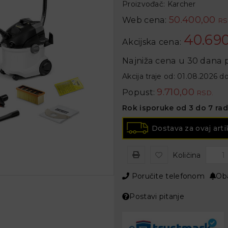
Proizvođač:
Karcher
50.400,00
Web cena:
RS
40.69
Akcijska cena:
Najniža cena u 30 dana p
Akcija traje od: 01.08.2026 d
9.710,00
Popust:
RSD.
Rok isporuke od 3 do 7 ra
Dostava za ovaj arti
Količina
Poručite telefonom
Oba
Postavi pitanje