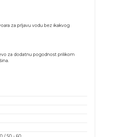
voara za prljavu vodu bez ikakvog
crevo za dodatnu pogodnost prilikom
šina.
40 / 50 - 60