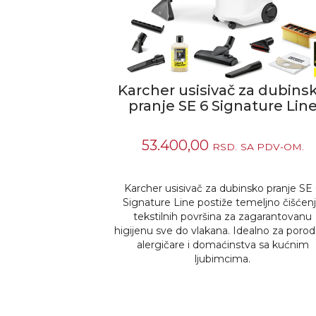
Karcher usisivač za dubins
pranje SE 6 Signature Lin
53.400,00
RSD.
SA PDV-OM.
Karcher usisivač za dubinsko pranje SE
Signature Line postiže temeljno čišćen
tekstilnih površina za zagarantovanu
higijenu sve do vlakana. Idealno za porod
alergičare i domaćinstva sa kućnim
ljubimcima.