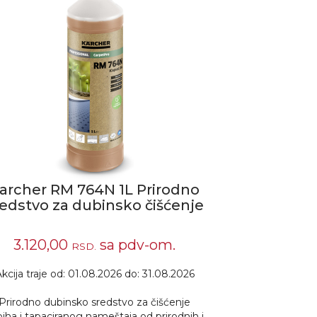
archer RM 764N 1L Prirodno
RM 519N, 1
redstvo za dubinsko čišćenje
za či
tap
3.120,00
sa pdv-om.
1.580,0
RSD.
kcija traje od: 01.08.2026 do: 31.08.2026
Akcija traje o
Prirodno dubinsko sredstvo za čišćenje
Sredstvo za či
piha i tapaciranog nameštaja od prirodnih i
nameštaja s pr